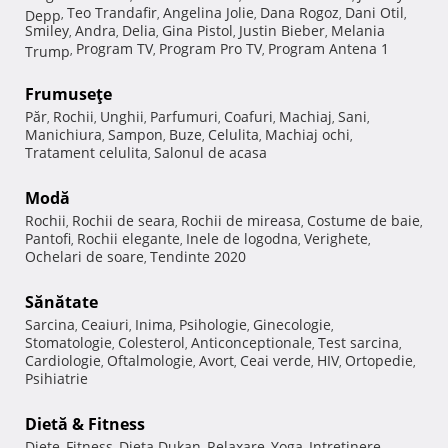
Teo Trandafir
Angelina Jolie
Dana Rogoz
Dani Otil
Depp
,
,
,
,
,
Smiley
Andra
Delia
Gina Pistol
Justin Bieber
Melania
,
,
,
,
,
Program TV
Program Pro TV
Program Antena 1
Trump
,
,
,
Frumuseţe
Păr
Rochii
Unghii
Parfumuri
Coafuri
Machiaj
Sani
,
,
,
,
,
,
,
Manichiura
Sampon
Buze
Celulita
Machiaj ochi
,
,
,
,
,
Tratament celulita
Salonul de acasa
,
Modă
Rochii
Rochii de seara
Rochii de mireasa
Costume de baie
,
,
,
,
Pantofi
Rochii elegante
Inele de logodna
Verighete
,
,
,
,
Ochelari de soare
Tendinte 2020
,
Sănătate
Sarcina
Ceaiuri
Inima
Psihologie
Ginecologie
,
,
,
,
,
Stomatologie
Colesterol
Anticonceptionale
Test sarcina
,
,
,
,
Cardiologie
Oftalmologie
Avort
Ceai verde
HIV
Ortopedie
,
,
,
,
,
,
Psihiatrie
Dietă & Fitness
Diete
Fitness
Dieta Dukan
Relaxare
Yoga
Intretinere
,
,
,
,
,
,