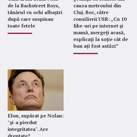
de la Backstreet Boys,
cauza metroului din
tânărul cu ochi albaștri
Cluj. Boc, către
după care suspinau
consilierii USR: „Cu 10
toate fetele
like-uri pe internet și
mamă, mergeți acasă,
explicați la soție cât de
bun ați fost astăzi”
Elon, supărat pe Nolan:
"şi-a pierdut
integritatea". Are
dreptate?