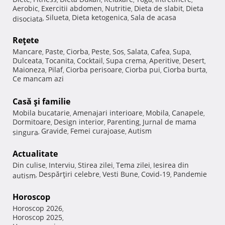
Aerobic
Exercitii abdomen
Nutritie
Dieta de slabit
Dieta
,
,
,
,
Silueta
Dieta ketogenica
Sala de acasa
disociata
,
,
,
Reţete
Mancare
Paste
Ciorba
Peste
Sos
Salata
Cafea
Supa
,
,
,
,
,
,
,
,
Dulceata
Tocanita
Cocktail
Supa crema
Aperitive
Desert
,
,
,
,
,
,
Maioneza
Pilaf
Ciorba perisoare
Ciorba pui
Ciorba burta
,
,
,
,
,
Ce mancam azi
Casă şi familie
Mobila bucatarie
Amenajari interioare
Mobila
Canapele
,
,
,
,
Dormitoare
Design interior
Parenting
Jurnal de mama
,
,
,
Gravide
Femei curajoase
Autism
singura
,
,
,
Actualitate
Din culise
Interviu
Stirea zilei
Tema zilei
Iesirea din
,
,
,
,
Despărţiri celebre
Vesti Bune
Covid-19
Pandemie
autism
,
,
,
,
Horoscop
Horoscop 2026
,
Horoscop 2025
,