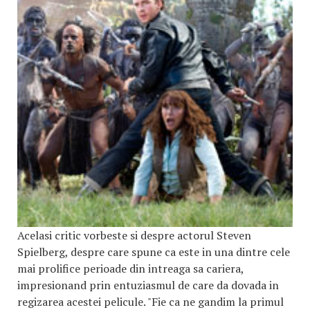
Acelasi critic vorbeste si despre actorul Steven
Spielberg, despre care spune ca este in una dintre cele
mai prolifice perioade din intreaga sa cariera,
impresionand prin entuziasmul de care da dovada in
regizarea acestei pelicule. "Fie ca ne gandim la primul