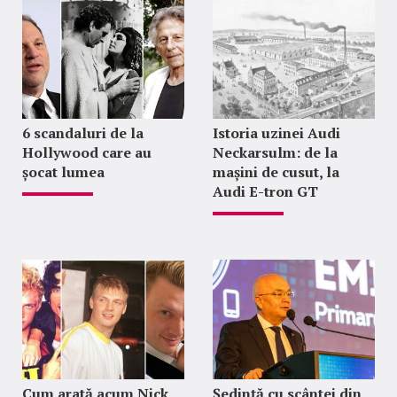
6 scandaluri de la
Istoria uzinei Audi
Hollywood care au
Neckarsulm: de la
șocat lumea
mașini de cusut, la
Audi E-tron GT
Cum arată acum Nick
Ședință cu scântei din