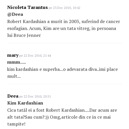
Nicoleta Tarantus
pe 23 Dec 2010, 10:42
@Deea
Robert Kardashian a murit in 2003, suferind de cancer
esofagian. Acum, Kim are un tata vitreg, in persoana
lui Bruce Jenner
mary
pe 22 Dec 2010, 21:44
mmm.....
kim kardashian e superba...o adevarata diva..imi place
mult...
Deea
pe 22 Dec 2010, 20:51
Kim Kardashian
Cica tatăl ei a fost Robert Kardashian....Dar acum are
alt tata?Sau cum?:)) Omg,articole din ce in ce mai
tampite!