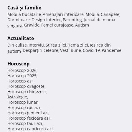
Casă şi familie
Mobila bucatarie
Amenajari interioare
Mobila
Canapele
,
,
,
,
Dormitoare
Design interior
Parenting
Jurnal de mama
,
,
,
Gravide
Femei curajoase
Autism
singura
,
,
,
Actualitate
Din culise
Interviu
Stirea zilei
Tema zilei
Iesirea din
,
,
,
,
Despărţiri celebre
Vesti Bune
Covid-19
Pandemie
autism
,
,
,
,
Horoscop
Horoscop 2026
,
Horoscop 2025
,
Horoscop azi
,
Horoscop dragoste
,
Horoscop chinezesc
,
Astrologie
,
Horoscop lunar
,
Horoscop rac azi
,
Horoscop gemeni azi
,
Horoscop fecioara azi
,
Horoscop taur azi
,
Horoscop capricorn azi
,