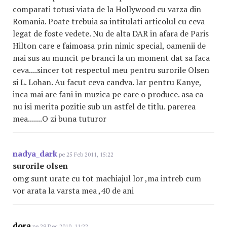
comparati totusi viata de la Hollywood cu varza din
Romania. Poate trebuia sa intitulati articolul cu ceva
legat de foste vedete. Nu de alta DAR in afara de Paris
Hilton care e faimoasa prin nimic special, oamenii de
mai sus au muncit pe branci la un moment dat sa faca
ceva....sincer tot respectul meu pentru surorile Olsen
si L. Lohan. Au facut ceva candva. Iar pentru Kanye,
inca mai are fani in muzica pe care o produce. asa ca
nu isi merita pozitie sub un astfel de titlu. parerea
mea.......O zi buna tuturor
nadya_dark
pe 25 Feb 2011, 15:22
surorile olsen
omg sunt urate cu tot machiajul lor ,ma intreb cum
vor arata la varsta mea ,40 de ani
dora
pe 29 Dec 2010, 11:22