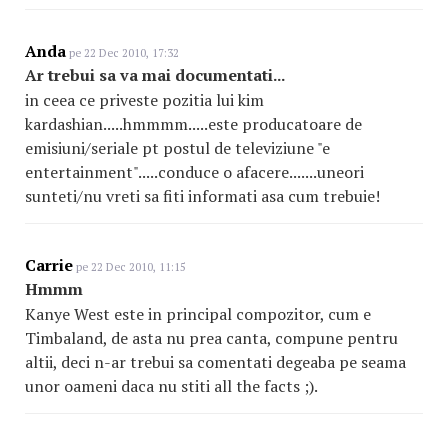
Anda
pe 22 Dec 2010, 17:32
Ar trebui sa va mai documentati...
in ceea ce priveste pozitia lui kim
kardashian.....hmmmm.....este producatoare de
emisiuni/seriale pt postul de televiziune "e
entertainment".....conduce o afacere.......uneori
sunteti/nu vreti sa fiti informati asa cum trebuie!
Carrie
pe 22 Dec 2010, 11:15
Hmmm
Kanye West este in principal compozitor, cum e
Timbaland, de asta nu prea canta, compune pentru
altii, deci n-ar trebui sa comentati degeaba pe seama
unor oameni daca nu stiti all the facts ;).