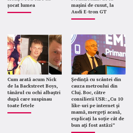
șocat lumea
mașini de cusut, la
Audi E-tron GT
Cum arată acum Nick
Ședință cu scântei din
de la Backstreet Boys,
cauza metroului din
tânărul cu ochi albaștri
Cluj. Boc, către
după care suspinau
consilierii USR: „Cu 10
toate fetele
like-uri pe internet și
mamă, mergeți acasă,
explicați la soție cât de
bun ați fost astăzi”