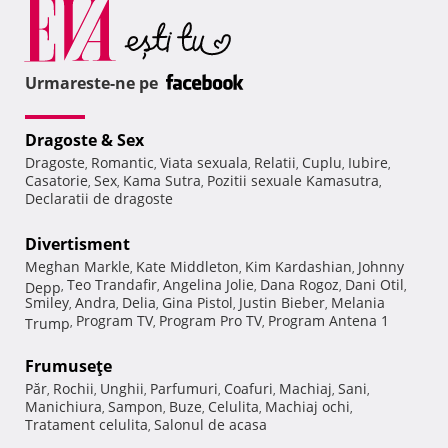
Urmareste-ne pe
Dragoste & Sex
Dragoste
Romantic
Viata sexuala
Relatii
Cuplu
Iubire
,
,
,
,
,
,
Casatorie
Sex
Kama Sutra
Pozitii sexuale Kamasutra
,
,
,
,
Declaratii de dragoste
Divertisment
Meghan Markle
Kate Middleton
Kim Kardashian
Johnny
,
,
,
Teo Trandafir
Angelina Jolie
Dana Rogoz
Dani Otil
Depp
,
,
,
,
,
Smiley
Andra
Delia
Gina Pistol
Justin Bieber
Melania
,
,
,
,
,
Program TV
Program Pro TV
Program Antena 1
Trump
,
,
,
Frumuseţe
Păr
Rochii
Unghii
Parfumuri
Coafuri
Machiaj
Sani
,
,
,
,
,
,
,
Manichiura
Sampon
Buze
Celulita
Machiaj ochi
,
,
,
,
,
Tratament celulita
Salonul de acasa
,