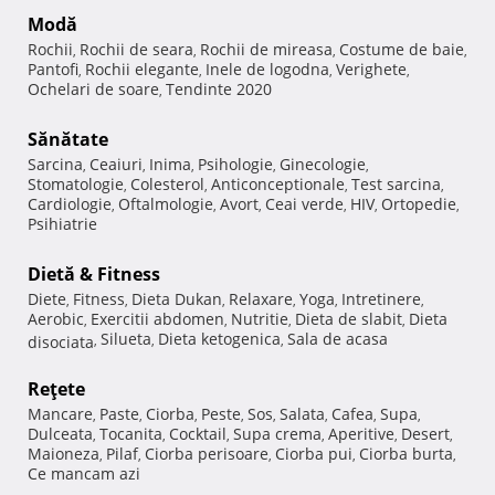
Modă
Rochii
Rochii de seara
Rochii de mireasa
Costume de baie
,
,
,
,
Pantofi
Rochii elegante
Inele de logodna
Verighete
,
,
,
,
Ochelari de soare
Tendinte 2020
,
Sănătate
Sarcina
Ceaiuri
Inima
Psihologie
Ginecologie
,
,
,
,
,
Stomatologie
Colesterol
Anticonceptionale
Test sarcina
,
,
,
,
Cardiologie
Oftalmologie
Avort
Ceai verde
HIV
Ortopedie
,
,
,
,
,
,
Psihiatrie
Dietă & Fitness
Diete
Fitness
Dieta Dukan
Relaxare
Yoga
Intretinere
,
,
,
,
,
,
Aerobic
Exercitii abdomen
Nutritie
Dieta de slabit
Dieta
,
,
,
,
Silueta
Dieta ketogenica
Sala de acasa
disociata
,
,
,
Reţete
Mancare
Paste
Ciorba
Peste
Sos
Salata
Cafea
Supa
,
,
,
,
,
,
,
,
Dulceata
Tocanita
Cocktail
Supa crema
Aperitive
Desert
,
,
,
,
,
,
Maioneza
Pilaf
Ciorba perisoare
Ciorba pui
Ciorba burta
,
,
,
,
,
Ce mancam azi