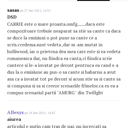
sasas
pe 27 Iun 2011, 14:51
DSD
CARRIE este o mare proasta.omfg.......daca este
compozitoare trebuie neaparat sa stie sa cante ca daca
se duce la emisiuni o pot pune sa cante ce a
scris.credema.sunt vedeta ,dar m-am mutat in
holliwood, iar o prietena dea mea care este si ea vedeta
romaneasca dar, nu fiindca ea canta,ci fiindca scrie
cantece si le-a invatat pe derost pentruca ea cand s-a
dus la o emisiune au pus-o sa cante si habarnu a avut
asa ca a invatat tot pe derost si acum stie sa si cante sa
si compuna si sa si creeze scenariile filmelor.ca ex ea a
compus scenariul partii ''AMURG'' din Twillght
Allexys
pe 16 Iun 2011, 14:47
aiurea
articolul e putin cam tras de par. nu incercati sa