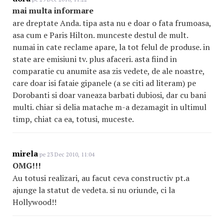
mai multa informare
are dreptate Anda. tipa asta nu e doar o fata frumoasa,
asa cum e Paris Hilton. munceste destul de mult.
numai in cate reclame apare, la tot felul de produse. in
state are emisiuni tv. plus afaceri. asta fiind in
comparatie cu anumite asa zis vedete, de ale noastre,
care doar isi fataie gipanele (a se citi ad literam) pe
Dorobanti si doar vaneaza barbati dubiosi, dar cu bani
multi. chiar si delia matache m-a dezamagit in ultimul
timp, chiat ca ea, totusi, muceste.
mirela
pe 23 Dec 2010, 11:04
OMG!!!
Au totusi realizari, au facut ceva constructiv pt.a
ajunge la statut de vedeta. si nu oriunde, ci la
Hollywood!!