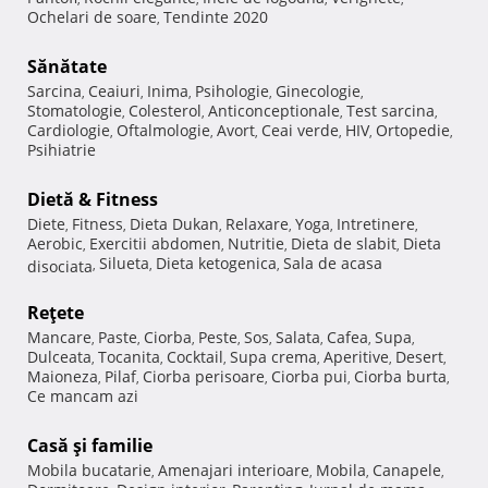
Ochelari de soare
Tendinte 2020
,
Sănătate
Sarcina
Ceaiuri
Inima
Psihologie
Ginecologie
,
,
,
,
,
Stomatologie
Colesterol
Anticonceptionale
Test sarcina
,
,
,
,
Cardiologie
Oftalmologie
Avort
Ceai verde
HIV
Ortopedie
,
,
,
,
,
,
Psihiatrie
Dietă & Fitness
Diete
Fitness
Dieta Dukan
Relaxare
Yoga
Intretinere
,
,
,
,
,
,
Aerobic
Exercitii abdomen
Nutritie
Dieta de slabit
Dieta
,
,
,
,
Silueta
Dieta ketogenica
Sala de acasa
disociata
,
,
,
Reţete
Mancare
Paste
Ciorba
Peste
Sos
Salata
Cafea
Supa
,
,
,
,
,
,
,
,
Dulceata
Tocanita
Cocktail
Supa crema
Aperitive
Desert
,
,
,
,
,
,
Maioneza
Pilaf
Ciorba perisoare
Ciorba pui
Ciorba burta
,
,
,
,
,
Ce mancam azi
Casă şi familie
Mobila bucatarie
Amenajari interioare
Mobila
Canapele
,
,
,
,