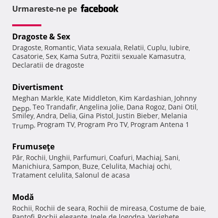
Urmareste-ne pe
Dragoste & Sex
Dragoste
Romantic
Viata sexuala
Relatii
Cuplu
Iubire
,
,
,
,
,
,
Casatorie
Sex
Kama Sutra
Pozitii sexuale Kamasutra
,
,
,
,
Declaratii de dragoste
Divertisment
Meghan Markle
Kate Middleton
Kim Kardashian
Johnny
,
,
,
Teo Trandafir
Angelina Jolie
Dana Rogoz
Dani Otil
Depp
,
,
,
,
,
Smiley
Andra
Delia
Gina Pistol
Justin Bieber
Melania
,
,
,
,
,
Program TV
Program Pro TV
Program Antena 1
Trump
,
,
,
Frumuseţe
Păr
Rochii
Unghii
Parfumuri
Coafuri
Machiaj
Sani
,
,
,
,
,
,
,
Manichiura
Sampon
Buze
Celulita
Machiaj ochi
,
,
,
,
,
Tratament celulita
Salonul de acasa
,
Modă
Rochii
Rochii de seara
Rochii de mireasa
Costume de baie
,
,
,
,
Pantofi
Rochii elegante
Inele de logodna
Verighete
,
,
,
,