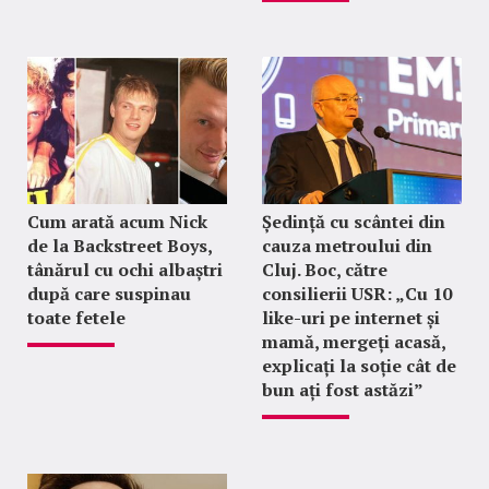
Cum arată acum Nick
Ședință cu scântei din
de la Backstreet Boys,
cauza metroului din
tânărul cu ochi albaștri
Cluj. Boc, către
după care suspinau
consilierii USR: „Cu 10
toate fetele
like-uri pe internet și
mamă, mergeți acasă,
explicați la soție cât de
bun ați fost astăzi”