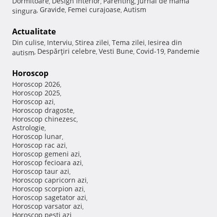
Dormitoare
Design interior
Parenting
Jurnal de mama
,
,
,
Gravide
Femei curajoase
Autism
singura
,
,
,
Actualitate
Din culise
Interviu
Stirea zilei
Tema zilei
Iesirea din
,
,
,
,
Despărţiri celebre
Vesti Bune
Covid-19
Pandemie
autism
,
,
,
,
Horoscop
Horoscop 2026
,
Horoscop 2025
,
Horoscop azi
,
Horoscop dragoste
,
Horoscop chinezesc
,
Astrologie
,
Horoscop lunar
,
Horoscop rac azi
,
Horoscop gemeni azi
,
Horoscop fecioara azi
,
Horoscop taur azi
,
Horoscop capricorn azi
,
Horoscop scorpion azi
,
Horoscop sagetator azi
,
Horoscop varsator azi
,
Horoscop pesti azi
,