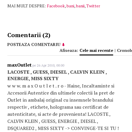
MAI MULT DESPRE:
Facebook
,
bani
,
banii
,
Twitter
Comentarii (2)
POSTEAZA COMENTARIU
Afiseaza:
Cele mai recente
|
Cronol
maxOutlet
pe 26 Apr 2010, 00:00
LACOSTE , GUESS, DIESEL , CALVIN KLEIN ,
ENERGIE, MISS SIXTY
w w w. m a x O u t l e t . r o - Haine, Incaltaminte si
Accesorii Αutentiсe din ultimele colectii la pret de
Οutlet in ambalaj original cu insemnele brandului
respectiv , etiсhete, holograma sau certificat de
autenticitate, si acte de provenienta! LAСOSTE ,
СALVΙN ΚLEΙN , GUESS, ENERGIE , DІESEL ,
DSQUARED2 , MISS SIXTY -> CONVINGE-TE SI TU !