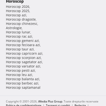
Horoscop
Horoscop 2026
,
Horoscop 2025
,
Horoscop azi
,
Horoscop dragoste
,
Horoscop chinezesc
,
Astrologie
,
Horoscop lunar
,
Horoscop rac azi
,
Horoscop gemeni azi
,
Horoscop fecioara azi
,
Horoscop taur azi
,
Horoscop capricorn azi
,
Horoscop scorpion azi
,
Horoscop sagetator azi
,
Horoscop varsator azi
,
Horoscop pesti azi
,
Horoscop leu azi
,
Horoscop balanta azi
,
Horoscop berbec azi
,
Horoscop saptamanal
Copyright © 2001-2026,
iMedia Plus Group
. Toate drepturile rezervate
Politica de confidențialitate
|
Termeni si conditii
|
Redacţia
|