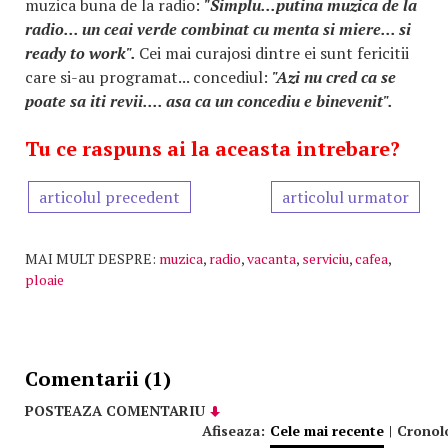
muzica buna de la radio:
"Simplu...putina muzica de la
radio... un ceai verde combinat cu menta si miere... si
ready to work".
Cei mai curajosi dintre ei sunt fericitii
care si-au programat... concediul:
"Azi nu cred ca se
poate sa iti revii.... asa ca un concediu e binevenit".
Tu ce raspuns ai la aceasta intrebare?
articolul precedent
articolul urmator
MAI MULT DESPRE:
muzica
,
radio
,
vacanta
,
serviciu
,
cafea
,
ploaie
Comentarii (1)
POSTEAZA COMENTARIU
Afiseaza:
Cele mai recente
|
Cronol