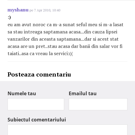
myshanu
pe 7 Apr 2010, 10:40
:)
eu am avut noroc ca m-a sunat seful meu si m-a lasat
sa stau intreaga saptamana acasa...din cauza lipsei
vanzarilor din aceasta saptamana...dar si acest stat
acasa are un pret..stau acasa dar banii din salar vor fi
taiati..asa ca vreau la servici:((
Posteaza comentariu
Numele tau
Emailul tau
Subiectul comentariului