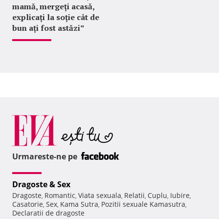
mamă, mergeți acasă,
explicați la soție cât de
bun ați fost astăzi”
Urmareste-ne pe
Dragoste & Sex
Dragoste
Romantic
Viata sexuala
Relatii
Cuplu
Iubire
,
,
,
,
,
,
Casatorie
Sex
Kama Sutra
Pozitii sexuale Kamasutra
,
,
,
,
Declaratii de dragoste