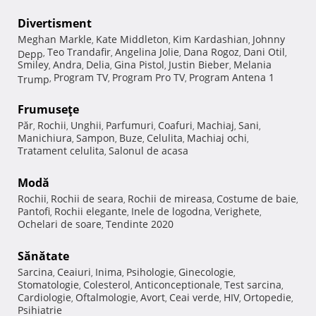
Divertisment
Meghan Markle
Kate Middleton
Kim Kardashian
Johnny
,
,
,
Teo Trandafir
Angelina Jolie
Dana Rogoz
Dani Otil
Depp
,
,
,
,
,
Smiley
Andra
Delia
Gina Pistol
Justin Bieber
Melania
,
,
,
,
,
Program TV
Program Pro TV
Program Antena 1
Trump
,
,
,
Frumuseţe
Păr
Rochii
Unghii
Parfumuri
Coafuri
Machiaj
Sani
,
,
,
,
,
,
,
Manichiura
Sampon
Buze
Celulita
Machiaj ochi
,
,
,
,
,
Tratament celulita
Salonul de acasa
,
Modă
Rochii
Rochii de seara
Rochii de mireasa
Costume de baie
,
,
,
,
Pantofi
Rochii elegante
Inele de logodna
Verighete
,
,
,
,
Ochelari de soare
Tendinte 2020
,
Sănătate
Sarcina
Ceaiuri
Inima
Psihologie
Ginecologie
,
,
,
,
,
Stomatologie
Colesterol
Anticonceptionale
Test sarcina
,
,
,
,
Cardiologie
Oftalmologie
Avort
Ceai verde
HIV
Ortopedie
,
,
,
,
,
,
Psihiatrie