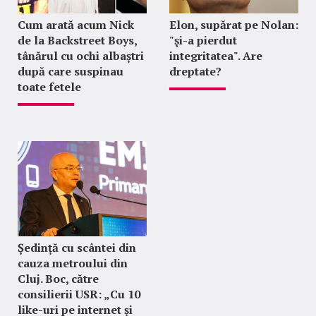
Cum arată acum Nick
Elon, supărat pe Nolan:
de la Backstreet Boys,
"şi-a pierdut
tânărul cu ochi albaștri
integritatea". Are
după care suspinau
dreptate?
toate fetele
Ședință cu scântei din
cauza metroului din
Cluj. Boc, către
consilierii USR: „Cu 10
like-uri pe internet și