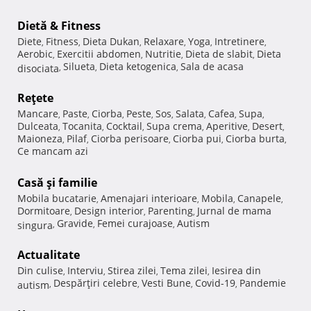
Dietă & Fitness
Diete
Fitness
Dieta Dukan
Relaxare
Yoga
Intretinere
,
,
,
,
,
,
Aerobic
Exercitii abdomen
Nutritie
Dieta de slabit
Dieta
,
,
,
,
Silueta
Dieta ketogenica
Sala de acasa
disociata
,
,
,
Reţete
Mancare
Paste
Ciorba
Peste
Sos
Salata
Cafea
Supa
,
,
,
,
,
,
,
,
Dulceata
Tocanita
Cocktail
Supa crema
Aperitive
Desert
,
,
,
,
,
,
Maioneza
Pilaf
Ciorba perisoare
Ciorba pui
Ciorba burta
,
,
,
,
,
Ce mancam azi
Casă şi familie
Mobila bucatarie
Amenajari interioare
Mobila
Canapele
,
,
,
,
Dormitoare
Design interior
Parenting
Jurnal de mama
,
,
,
Gravide
Femei curajoase
Autism
singura
,
,
,
Actualitate
Din culise
Interviu
Stirea zilei
Tema zilei
Iesirea din
,
,
,
,
Despărţiri celebre
Vesti Bune
Covid-19
Pandemie
autism
,
,
,
,