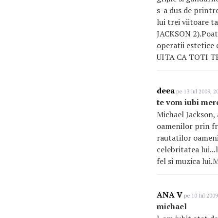
s-a dus de printr
lui trei viitoa
JACKSON 2).Poate
operatii estetic
UITA CA TOTI TE
deea
pe 13 Iul 2009, 2
te vom iubi mer
Michael Jackson, 
oamenilor prin fru
rautatilor oamenil
celebritatea lui.
fel si muzica lu
ANA V
pe 10 Iul 2009
michael