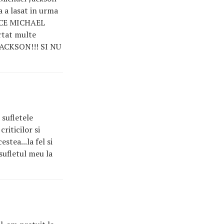
a a lasat in urma
INCE MICHAEL
rtat multe
JACKSON!!! SI NU
 sufletele
riticilor si
stea...la fel si
sufletul meu la