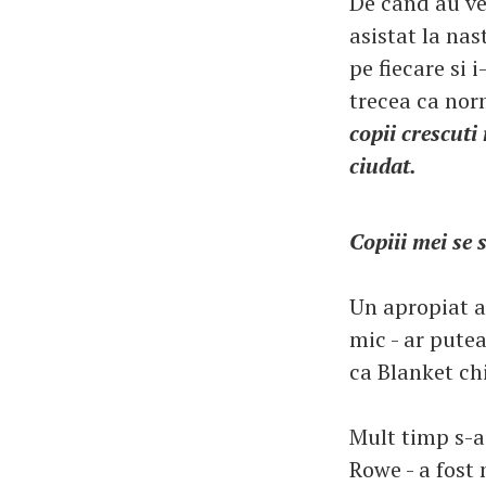
De cand au ven
asistat la nas
pe fiecare si 
trecea ca norm
copii crescuti
ciudat.
Copiii mei se 
Un apropiat al
mic - ar putea
ca Blanket chi
Mult timp s-a 
Rowe - a fost