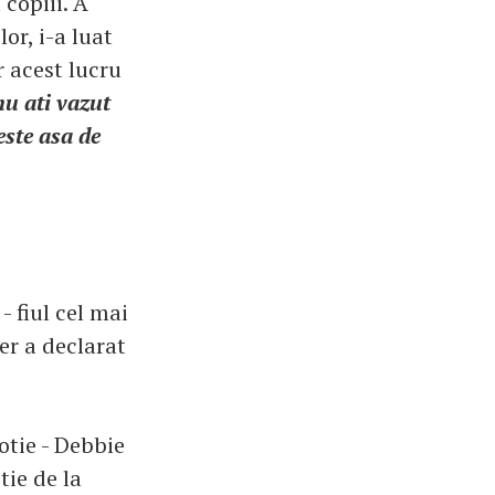
copiii. A
or, i-a luat
r acest lucru
nu ati vazut
este asa de
 fiul cel mai
ter a declarat
otie - Debbie
tie de la