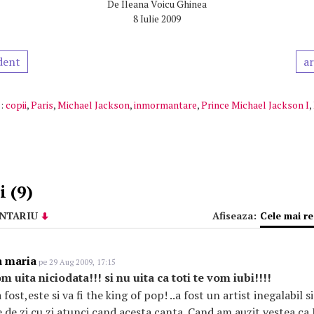
De
Ileana Voicu Ghinea
8 Iulie 2009
dent
ar
:
copii
,
Paris
,
Michael Jackson
,
inmormantare
,
Prince Michael Jackson I
,
 (9)
NTARIU
Afiseaza:
Cele mai r
a maria
pe 29 Aug 2009, 17:15
 uita niciodata!!! si nu uita ca toti te vom iubi!!!!
ost,este si va fi the king of pop! ..a fost un artist inegalabil si
ile de zi cu zi atunci cand acesta canta. Cand am auzit vestea c