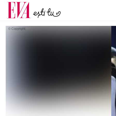
și 60 de ani. De ce te t
Carieră
pe măsură ce înaintez
Actualitate
© Copyright: