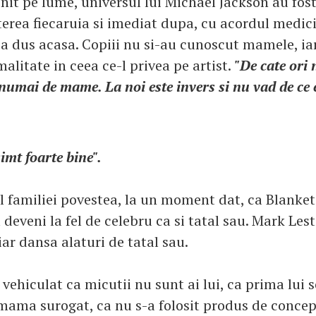
it pe lume, universul lui Michael Jackson au fost 
terea fiecaruia si imediat dupa, cu acordul medicil
i-a dus acasa. Copiii nu si-au cunoscut mamele, ia
alitate in ceea ce-l privea pe artist.
"De cate ori 
 numai de mame. La noi este invers si nu vad de ce 
simt foarte bine".
 familiei povestea, la un moment dat, ca Blanket -
 deveni la fel de celebru ca si tatal sau. Mark Les
ar dansa alaturi de tatal sau.
vehiculat ca micutii nu sunt ai lui, ca prima lui s
 mama surogat, ca nu s-a folosit produs de concep