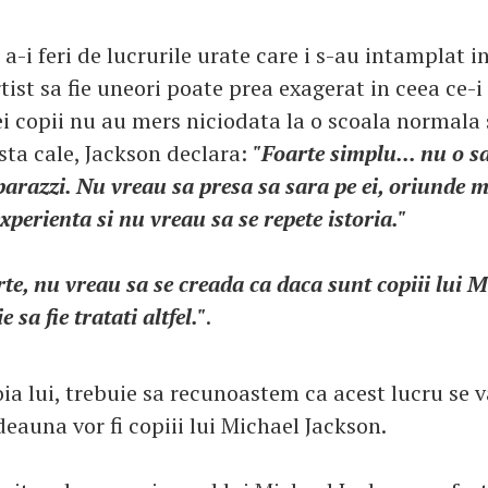
a-i feri de lucrurile urate care i s-au intamplat in 
tist sa fie uneori poate prea exagerat in ceea ce-i
ei copii nu au mers niciodata la o scoala normala 
sta cale, Jackson declara:
"Foarte simplu... nu o s
parazzi. Nu vreau sa presa sa sara pe ei, oriunde 
experienta si nu vreau sa se repete istoria."
rte, nu vreau sa se creada ca daca sunt copiii lui 
 sa fie tratati altfel."
.
oia lui, trebuie sa recunoastem ca acest lucru se 
eauna vor fi copiii lui Michael Jackson.