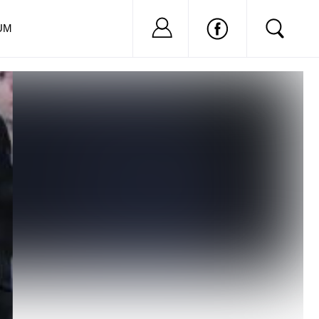
Nu ai cont?
Inregistreaza-
UM