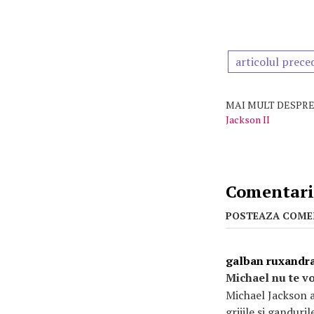
articolul prece
MAI MULT DESPRE
Jackson II
Comentarii
POSTEAZA COME
galban ruxandr
Michael nu te vom
Michael Jackson a f
grijile si gandur