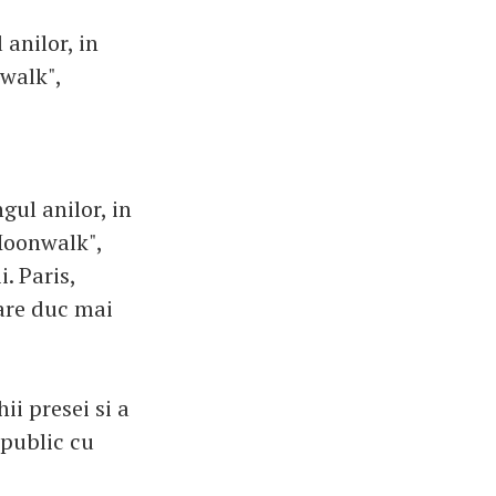
anilor, in
nwalk",
gul anilor, in
"Moonwalk",
. Paris,
care duc mai
ii presei si a
 public cu