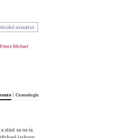
ticolul urmator
Prince Michael
ecente
|
Cronologic
 a stiut sa ne ia
a Michael Jackson