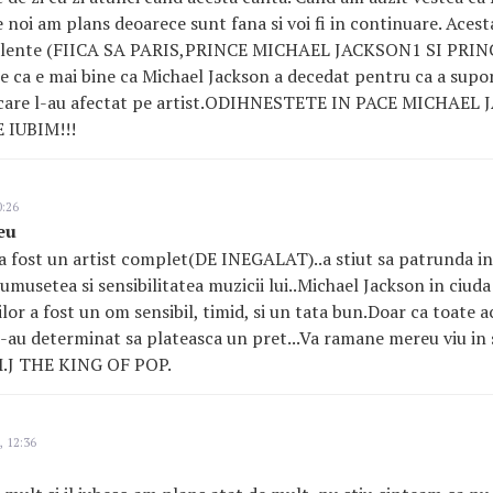
e noi am plans deoarece sunt fana si voi fi in continuare. Acest
re talente (FIICA SA PARIS,PRINCE MICHAEL JACKSON1 SI PR
 ca e mai bine ca Michael Jackson a decedat pentru ca a supo
e care l-au afectat pe artist.ODIHNESTETE IN PACE MICHAEL 
 IUBIM!!!
0:26
eu
a fost un artist complet(DE INEGALAT)..a stiut sa patrunda in
musetea si sensibilitatea muzicii lui..Michael Jackson in ciuda c
or a fost un om sensibil, timid, si un tata bun.Doar ca toate ace
..l-au determinat sa plateasca un pret...Va ramane mereu viu in 
i.M.J THE KING OF POP.
, 12:36