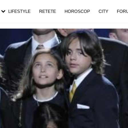
rezești mai des
Cât durează, cum te pregătești și cât
i în vârstă
de dureroasă este investigația
LIFESTYLE
RETETE
HOROSCOP
CITY
FOR