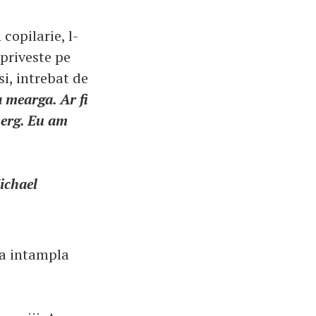
copilarie, l-
 priveste pe
si, intrebat de
a mearga. Ar fi
merg. Eu am
Michael
va intampla