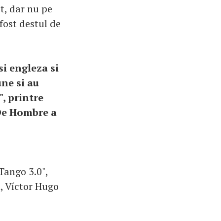
t, dar nu pe
fost destul de
si engleza si
ne si au
, printre
 "De Hombre a
Tango 3.0",
, Víctor Hugo