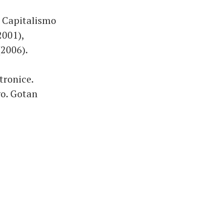
l Capitalismo
2001),
(2006).
tronice.
go. Gotan