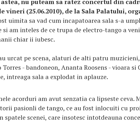
e astea, nu puteam sa ratez concertul din cadr
e vineri (25.06.2010), de la Sala Palatului, or
st uimita sa vad cum incapatoarea sala s-a ump
si am inteles de ce trupa de electro-tango a venit
nii chiar ii iubesc.
au urcat pe scena, alaturi de alti patru muzicieni,
 Torres - bandoneon, Ananta Roosens - vioara si 
e, intreaga sala a explodat in aplauze.
ele acorduri am avut senzatia ca lipseste ceva. M
orii pasionli de tango, ce au fost inlocuiti cu pro
in spatele scenei, care insotesc intotdeauna conc