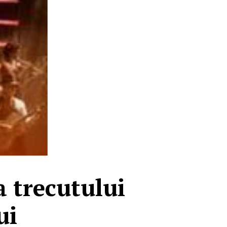
a trecutului
ui