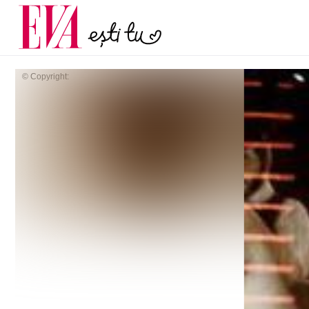
și 60 de ani. De ce te t
Carieră
pe măsură ce înaintez
Actualitate
© Copyright: