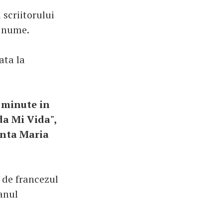
scriitorului
i nume.
ata la
 minute in
da Mi Vida",
anta Maria
t de francezul
anul