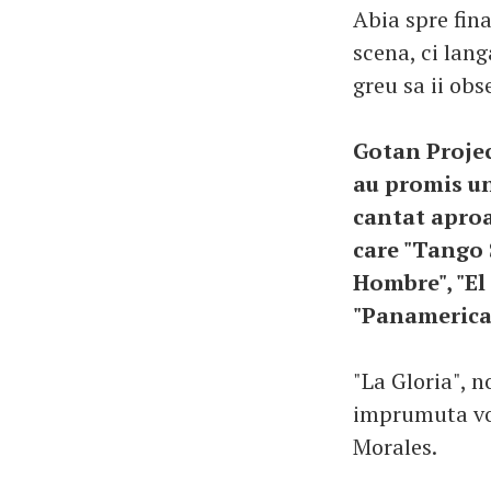
Abia spre fin
scena, ci lang
greu sa ii obs
Gotan Projec
au promis un
cantat aproa
care "Tango S
Hombre", "El 
"Panamerica
"La Gloria", 
imprumuta voc
Morales.