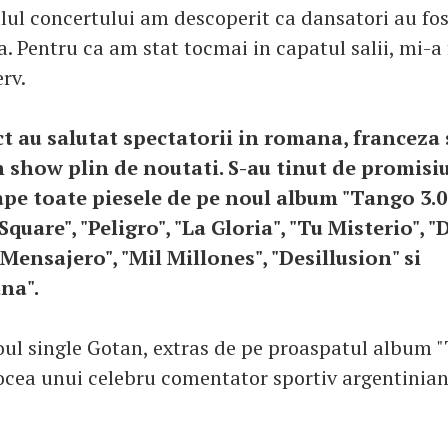
alul concertului am descoperit ca dansatori au fos
a. Pentru ca am stat tocmai in capatul salii, mi-a 
erv.
t au salutat spectatorii in romana, franceza 
 show plin de noutati. S-au tinut de promisiu
pe toate piesele de pe noul album "Tango 3.0"
quare", "Peligro", "La Gloria", "Tu Misterio",
Mensajero", "Mil Millones", "Desillusion" si
na".
noul single Gotan, extras de pe proaspatul album "
ea unui celebru comentator sportiv argentinian