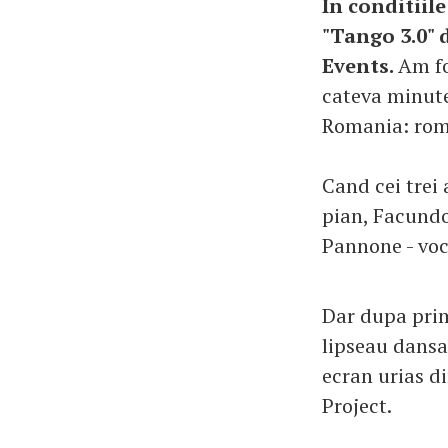
In conditiil
"Tango 3.0" d
Events.
Am fo
cateva minute 
Romania: roma
Cand cei trei 
pian, Facundo
Pannone - voc
Dar dupa prim
lipseau dansat
ecran urias d
Project.