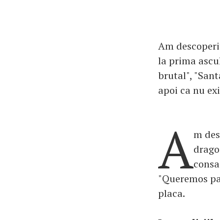
Am descoperit
la prima ascu
brutal", "San
apoi ca nu exi
A
m des
drago
consa
"Queremos paz
placa.