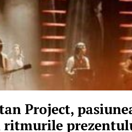
an Project, pasiune
i ritmurile prezentul