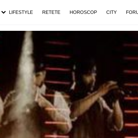
rezești mai des
Cât durează, cum te pregătești și cât
i în vârstă
de dureroasă este investigația
LIFESTYLE
RETETE
HOROSCOP
CITY
FOR