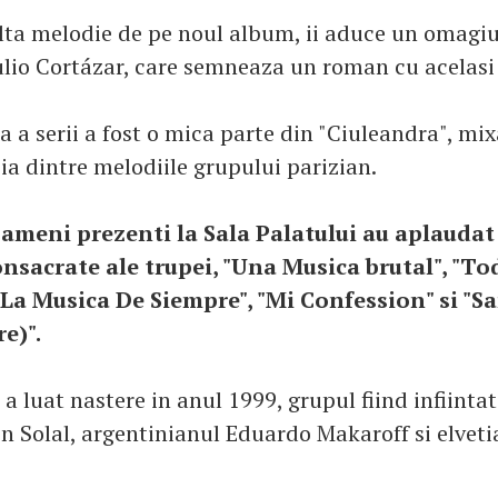
alta melodie de pe noul album, ii aduce un omagiu 
ulio Cortázar, care semneaza un roman cu acelas
a a serii a fost o mica parte din "Ciuleandra", mix
ia dintre melodiile grupului parizian.
oameni prezenti la Sala Palatului au aplaudat
onsacrate ale trupei, "Una Musica brutal", "To
 "La Musica De Siempre", "Mi Confession" si "S
e)".
a luat nastere in anul 1999, grupul fiind infiinta
n Solal, argentinianul Eduardo Makaroff si elveti