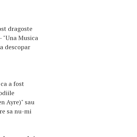
ost dragoste
 - "Una Musica
sa descopar
ca a fost
odiile
en Ayre)" sau
are sa nu-mi