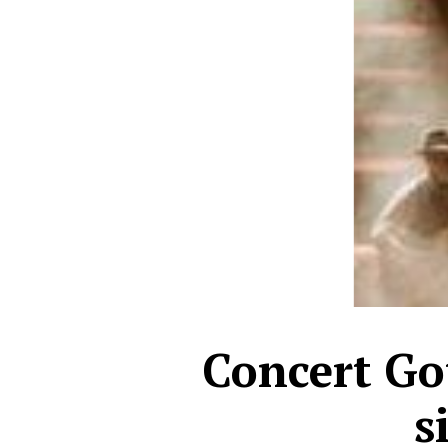
Concert Got
s