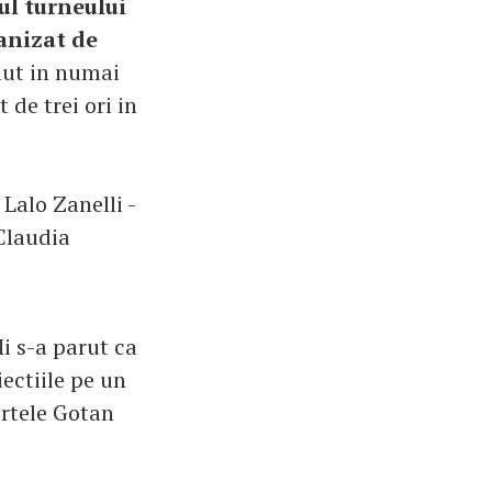
ul turneului
ganizat de
lut in numai
 de trei ori in
 Lalo Zanelli -
Claudia
i s-a parut ca
iectiile pe un
ertele Gotan