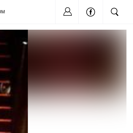
Nu ai cont?
Inregistreaza-
UM