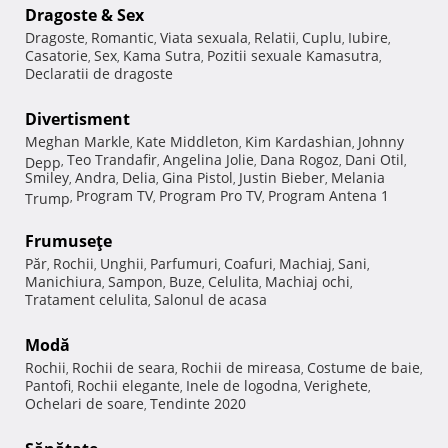
Dragoste & Sex
Dragoste
Romantic
Viata sexuala
Relatii
Cuplu
Iubire
,
,
,
,
,
,
Casatorie
Sex
Kama Sutra
Pozitii sexuale Kamasutra
,
,
,
,
Declaratii de dragoste
Divertisment
Meghan Markle
Kate Middleton
Kim Kardashian
Johnny
,
,
,
Teo Trandafir
Angelina Jolie
Dana Rogoz
Dani Otil
Depp
,
,
,
,
,
Smiley
Andra
Delia
Gina Pistol
Justin Bieber
Melania
,
,
,
,
,
Program TV
Program Pro TV
Program Antena 1
Trump
,
,
,
Frumuseţe
Păr
Rochii
Unghii
Parfumuri
Coafuri
Machiaj
Sani
,
,
,
,
,
,
,
Manichiura
Sampon
Buze
Celulita
Machiaj ochi
,
,
,
,
,
Tratament celulita
Salonul de acasa
,
Modă
Rochii
Rochii de seara
Rochii de mireasa
Costume de baie
,
,
,
,
Pantofi
Rochii elegante
Inele de logodna
Verighete
,
,
,
,
Ochelari de soare
Tendinte 2020
,