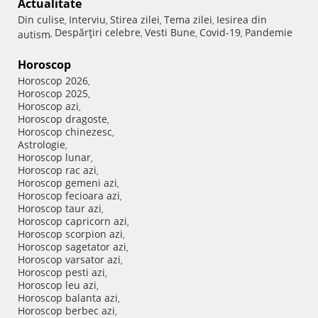
Actualitate
Din culise
Interviu
Stirea zilei
Tema zilei
Iesirea din
,
,
,
,
Despărţiri celebre
Vesti Bune
Covid-19
Pandemie
autism
,
,
,
,
Horoscop
Horoscop 2026
,
Horoscop 2025
,
Horoscop azi
,
Horoscop dragoste
,
Horoscop chinezesc
,
Astrologie
,
Horoscop lunar
,
Horoscop rac azi
,
Horoscop gemeni azi
,
Horoscop fecioara azi
,
Horoscop taur azi
,
Horoscop capricorn azi
,
Horoscop scorpion azi
,
Horoscop sagetator azi
,
Horoscop varsator azi
,
Horoscop pesti azi
,
Horoscop leu azi
,
Horoscop balanta azi
,
Horoscop berbec azi
,