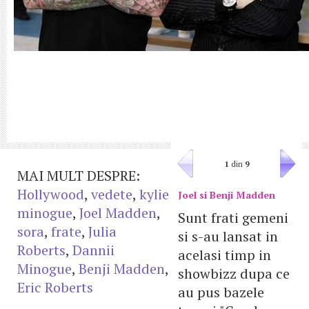
1
din
9
MAI MULT DESPRE:
Hollywood
,
vedete
,
kylie
Joel si Benji Madden
minogue
,
Joel Madden
,
Sunt frati gemeni
sora
,
frate
,
Julia
si s-au lansat in
Roberts
,
Dannii
acelasi timp in
Minogue
,
Benji Madden
,
showbizz dupa ce
Eric Roberts
au pus bazele