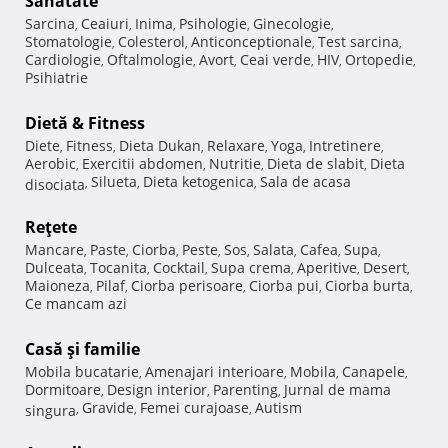
Sănătate
Sarcina
Ceaiuri
Inima
Psihologie
Ginecologie
,
,
,
,
,
Stomatologie
Colesterol
Anticonceptionale
Test sarcina
,
,
,
,
Cardiologie
Oftalmologie
Avort
Ceai verde
HIV
Ortopedie
,
,
,
,
,
,
Psihiatrie
Dietă & Fitness
Diete
Fitness
Dieta Dukan
Relaxare
Yoga
Intretinere
,
,
,
,
,
,
Aerobic
Exercitii abdomen
Nutritie
Dieta de slabit
Dieta
,
,
,
,
Silueta
Dieta ketogenica
Sala de acasa
disociata
,
,
,
Reţete
Mancare
Paste
Ciorba
Peste
Sos
Salata
Cafea
Supa
,
,
,
,
,
,
,
,
Dulceata
Tocanita
Cocktail
Supa crema
Aperitive
Desert
,
,
,
,
,
,
Maioneza
Pilaf
Ciorba perisoare
Ciorba pui
Ciorba burta
,
,
,
,
,
Ce mancam azi
Casă şi familie
Mobila bucatarie
Amenajari interioare
Mobila
Canapele
,
,
,
,
Dormitoare
Design interior
Parenting
Jurnal de mama
,
,
,
Gravide
Femei curajoase
Autism
singura
,
,
,