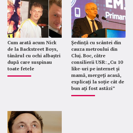
Cum arată acum Nick
Ședință cu scântei din
de la Backstreet Boys,
cauza metroului din
tânărul cu ochi albaștri
Cluj. Boc, către
după care suspinau
consilierii USR: „Cu 10
toate fetele
like-uri pe internet și
mamă, mergeți acasă,
explicați la soție cât de
bun ați fost astăzi”