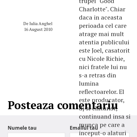
trupei "Good
Charlotte". Chiar
daca in aceasta
De
Iulia Anghel
perioada cel care
16 August 2010
atrage mai mult
atentia publicului
este Joel, casatorit
cu Nicole Richie,
nici fratele lui nu
s-a retras din
lumina
reflectoarelor. El
este producator,
Posteaza comentariu
dj si chitarist,
continuand insa si
munca pe care a
Numele tau
Emailul tau
inceput-o alaturi