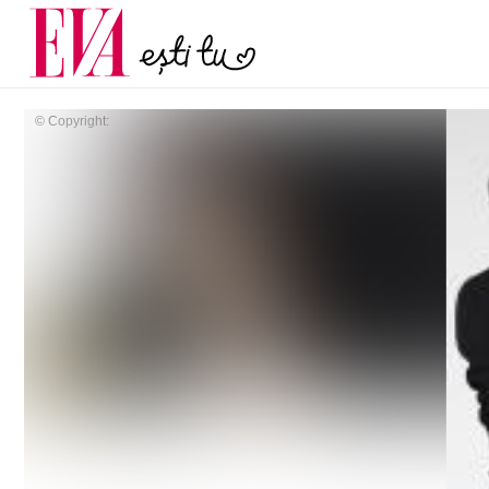
și 60 de ani. De ce te t
Carieră
pe măsură ce înaintez
Actualitate
© Copyright: