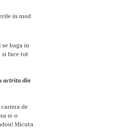
erile in mod
i se baga in
 si face tot
u actrita din
 cariera de
sa si-o
cadou! Micuta