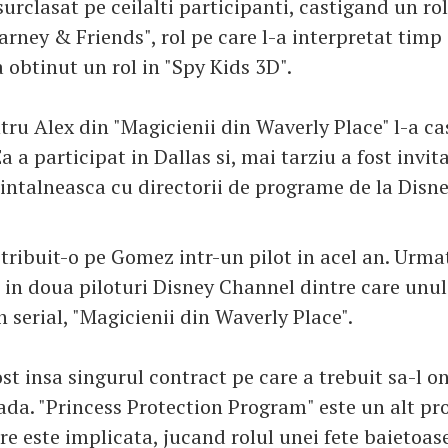
surclasat pe ceilalti participanti, castigand un rol
arney & Friends", rol pe care l-a interpretat timp
 obtinut un rol in "Spy Kids 3D".
ru Alex din "Magicienii din Waverly Place" l-a ca
a a participat in Dallas si, mai tarziu a fost invit
 intalneasca cu directorii de programe de la Disn
stribuit-o pe Gomez intr-un pilot in acel an. Urma
 in doua piloturi Disney Channel dintre care unul
 serial, "Magicienii din Waverly Place".
st insa singurul contract pe care a trebuit sa-l o
ada. "Princess Protection Program" este un alt pro
re este implicata, jucand rolul unei fete baietoas