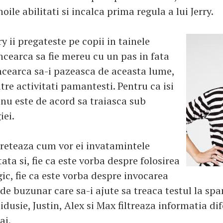
noile abilitati si incalca prima regula a lui Jerry.
ry ii pregateste pe copii in tainele
 incearca sa fie mereu cu un pas in fata
incearca sa-i pazeasca de aceasta lume,
re activitati pamantesti. Pentru ca isi
 nu este de acord sa traiasca sub
iei.
preteaza cum vor ei invatamintele
tata si, fie ca este vorba despre folosirea
ic, fie ca este vorba despre invocarea
de buzunar care sa-i ajute sa treaca testul la spa
hidusie, Justin, Alex si Max filtreaza informatia dife
ai.