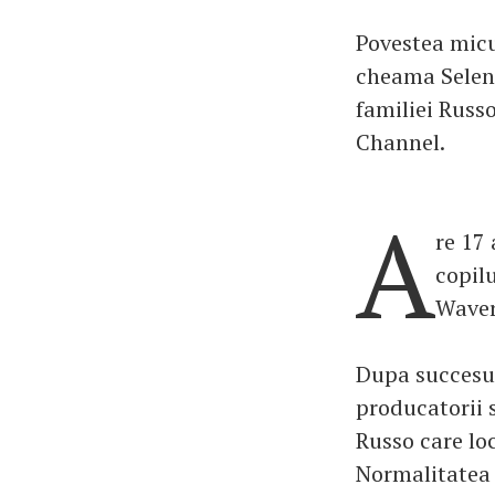
Povestea micut
cheama Selena
familiei Russo
Channel.
A
re 17
copilu
Waver
Dupa succesu
producatorii 
Russo care lo
Normalitatea 