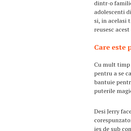
dintr-o famili
adolescenti di
si, in acelasi
reusesc acest 
Care este 
Cu mult timp i
pentru a se ca
bantuie pentru
puterile magi
Desi Jerry fac
corespunzator
ies de sub co