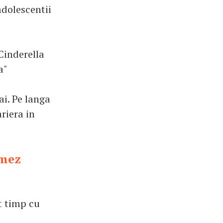
adolescentii
Cinderella
a"
ai. Pe langa
riera in
omez
t timp cu