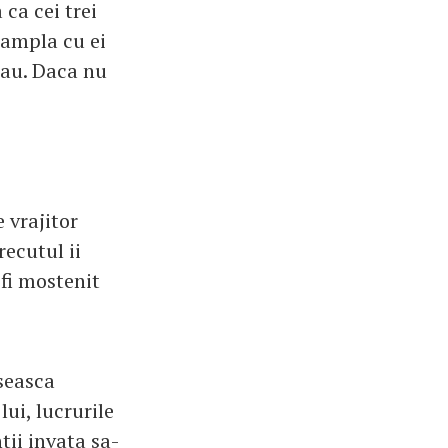
 ca cei trei
ntampla cu ei
e au. Daca nu
 vrajitor
recutul ii
 fi mostenit
oseasca
ui, lucrurile
tii invata sa-