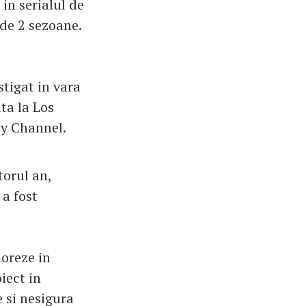
 in serialul de
 de 2 sezoane.
stigat in vara
ata la Los
ey Channel.
torul an,
 a fost
noreze in
iect in
e si nesigura