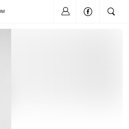
Nu ai cont?
Inregistreaza-
UM