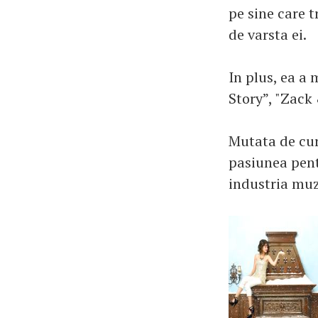
pe sine care t
de varsta ei.
In plus, ea a
Story”, "Zack
Mutata de cur
pasiunea pent
industria muz