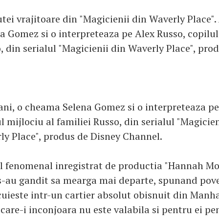
ei vrajitoare din "Magicienii din Waverly Place". 
 Gomez si o interpreteaza pe Alex Russo, copilul 
, din serialul "Magicienii din Waverly Place", pro
 ani, o cheama Selena Gomez si o interpreteaza pe
l mijlociu al familiei Russo, din serialul "Magicien
ly Place", produs de Disney Channel.
l fenomenal inregistrat de productia "Hannah Mo
s-au gandit sa mearga mai departe, spunand pove
cuieste intr-un cartier absolut obisnuit din Manh
care-i inconjoara nu este valabila si pentru ei pe