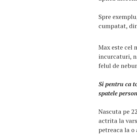
Spre exemplu, 
cumpatat, din 
Max este cel m
incurcaturi, n
felul de nebun
Si pentru ca t
spatele perso
Nascuta pe 22 
actrita la var
petreaca la o 