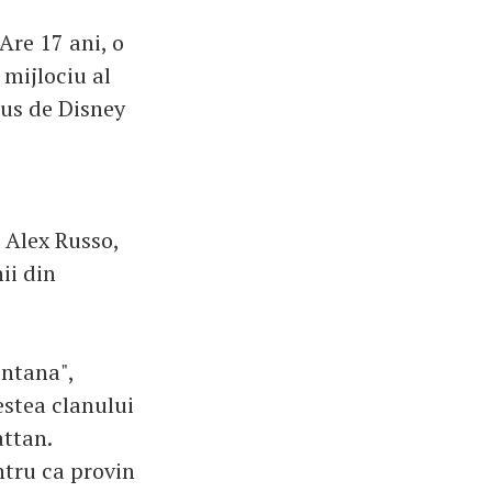
Are 17 ani, o
mijlociu al
dus de Disney
 Alex Russo,
ii din
ntana",
stea clanului
attan.
ntru ca provin