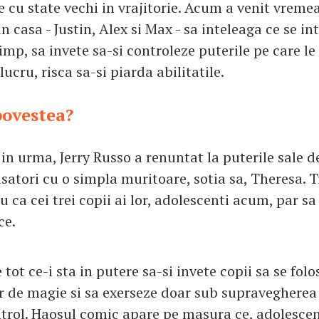
e cu state vechi in vrajitorie. Acum a venit vremea
n casa - Justin, Alex si Max - sa inteleaga ce se i
 timp, sa invete sa-si controleze puterile pe care l
lucru, risca sa-si piarda abilitatile.
povestea?
n urma, Jerry Russo a renuntat la puterile sale de
satori cu o simpla muritoare, sotia sa, Theresa. T
 ca cei trei copii ai lor, adolescenti acum, par sa
ce.
e tot ce-i sta in putere sa-si invete copii sa se fol
 de magie si sa exerseze doar sub supravegherea l
ntrol. Haosul comic apare pe masura ce, adolescen