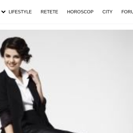
rezești mai des
Cât durează, cum te pregătești și cât
i în vârstă
de dureroasă este investigația
LIFESTYLE
RETETE
HOROSCOP
CITY
FOR