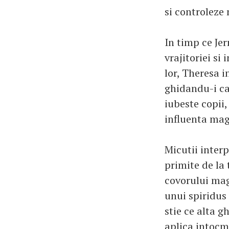
si controleze 
In timp ce Jer
vrajitoriei si
lor, Theresa 
ghidandu-i cat
iubeste copii,
influenta mag
Micutii inter
primite de la 
covorului mag
unui spiridus 
stie ce alta g
aplica intocm