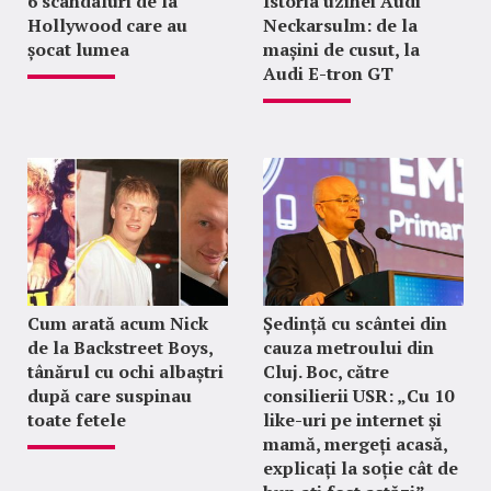
6 scandaluri de la
Istoria uzinei Audi
Hollywood care au
Neckarsulm: de la
șocat lumea
mașini de cusut, la
Audi E-tron GT
Cum arată acum Nick
Ședință cu scântei din
de la Backstreet Boys,
cauza metroului din
tânărul cu ochi albaștri
Cluj. Boc, către
după care suspinau
consilierii USR: „Cu 10
toate fetele
like-uri pe internet și
mamă, mergeți acasă,
explicați la soție cât de