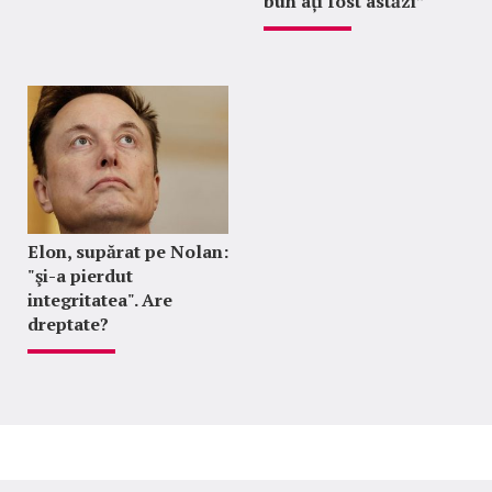
bun ați fost astăzi”
Elon, supărat pe Nolan:
"şi-a pierdut
integritatea". Are
dreptate?