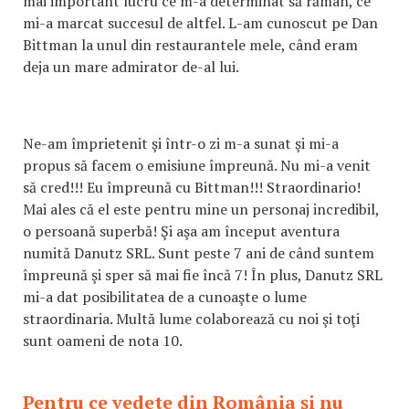
mai important lucru ce m-a determinat să rămân, ce
mi-a marcat succesul de altfel. L-am cunoscut pe Dan
Bittman la unul din restaurantele mele, când eram
deja un mare admirator de-al lui.
Ne-am împrietenit şi într-o zi m-a sunat şi mi-a
propus să facem o emisiune împreună. Nu mi-a venit
să cred!!! Eu împreună cu Bittman!!! Straordinario!
Mai ales că el este pentru mine un personaj incredibil,
o persoană superbă! Şi aşa am început aventura
numită Danutz SRL. Sunt peste 7 ani de când suntem
împreună şi sper să mai fie încă 7! În plus, Danutz SRL
mi-a dat posibilitatea de a cunoaşte o lume
straordinaria. Multă lume colaborează cu noi şi toţi
sunt oameni de nota 10.
Pentru ce vedete din România şi nu