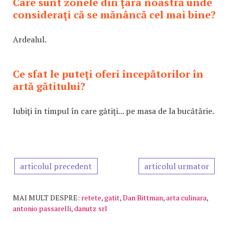
Care sunt zonele din ţara noastră unde
consideraţi că se mănâncă cel mai bine?
Ardealul.
Ce sfat le puteţi oferi începătorilor în
artă gătitului?
Iubiţi în timpul în care gătiţi... pe masa de la bucătărie.
articolul precedent
articolul urmator
MAI MULT DESPRE:
retete
,
gatit
,
Dan Bittman
,
arta culinara
,
antonio passarelli
,
danutz srl