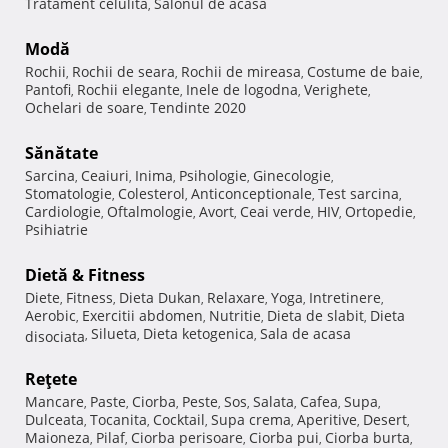
Tratament celulita
Salonul de acasa
,
Modă
Rochii
Rochii de seara
Rochii de mireasa
Costume de baie
,
,
,
,
Pantofi
Rochii elegante
Inele de logodna
Verighete
,
,
,
,
Ochelari de soare
Tendinte 2020
,
Sănătate
Sarcina
Ceaiuri
Inima
Psihologie
Ginecologie
,
,
,
,
,
Stomatologie
Colesterol
Anticonceptionale
Test sarcina
,
,
,
,
Cardiologie
Oftalmologie
Avort
Ceai verde
HIV
Ortopedie
,
,
,
,
,
,
Psihiatrie
Dietă & Fitness
Diete
Fitness
Dieta Dukan
Relaxare
Yoga
Intretinere
,
,
,
,
,
,
Aerobic
Exercitii abdomen
Nutritie
Dieta de slabit
Dieta
,
,
,
,
Silueta
Dieta ketogenica
Sala de acasa
disociata
,
,
,
Reţete
Mancare
Paste
Ciorba
Peste
Sos
Salata
Cafea
Supa
,
,
,
,
,
,
,
,
Dulceata
Tocanita
Cocktail
Supa crema
Aperitive
Desert
,
,
,
,
,
,
Maioneza
Pilaf
Ciorba perisoare
Ciorba pui
Ciorba burta
,
,
,
,
,