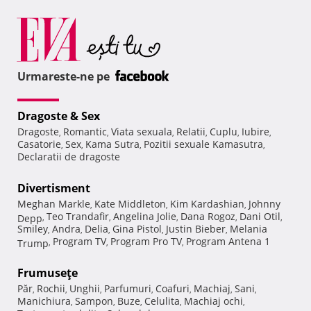
Urmareste-ne pe
Dragoste & Sex
Dragoste
Romantic
Viata sexuala
Relatii
Cuplu
Iubire
,
,
,
,
,
,
Casatorie
Sex
Kama Sutra
Pozitii sexuale Kamasutra
,
,
,
,
Declaratii de dragoste
Divertisment
Meghan Markle
Kate Middleton
Kim Kardashian
Johnny
,
,
,
Teo Trandafir
Angelina Jolie
Dana Rogoz
Dani Otil
Depp
,
,
,
,
,
Smiley
Andra
Delia
Gina Pistol
Justin Bieber
Melania
,
,
,
,
,
Program TV
Program Pro TV
Program Antena 1
Trump
,
,
,
Frumuseţe
Păr
Rochii
Unghii
Parfumuri
Coafuri
Machiaj
Sani
,
,
,
,
,
,
,
Manichiura
Sampon
Buze
Celulita
Machiaj ochi
,
,
,
,
,