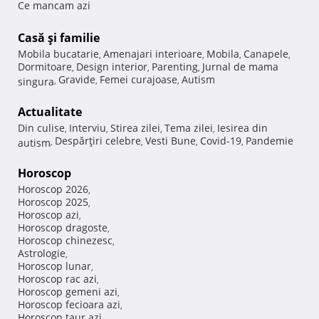
Ce mancam azi
Casă şi familie
Mobila bucatarie
Amenajari interioare
Mobila
Canapele
,
,
,
,
Dormitoare
Design interior
Parenting
Jurnal de mama
,
,
,
Gravide
Femei curajoase
Autism
singura
,
,
,
Actualitate
Din culise
Interviu
Stirea zilei
Tema zilei
Iesirea din
,
,
,
,
Despărţiri celebre
Vesti Bune
Covid-19
Pandemie
autism
,
,
,
,
Horoscop
Horoscop 2026
,
Horoscop 2025
,
Horoscop azi
,
Horoscop dragoste
,
Horoscop chinezesc
,
Astrologie
,
Horoscop lunar
,
Horoscop rac azi
,
Horoscop gemeni azi
,
Horoscop fecioara azi
,
Horoscop taur azi
,