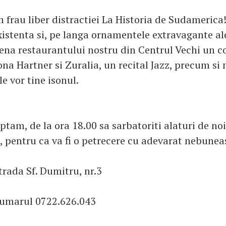
m frau liber distractiei La Historia de Sudameric
xistenta si, pe langa ornamentele extravagante ale
na restaurantului nostru din Centrul Vechi un c
ona Hartner si Zuralia, un recital Jazz, precum si
e vor tine isonul.
ptam, de la ora 18.00 sa sarbatoriti alaturi de no
i, pentru ca va fi o petrecere cu adevarat nebunea
trada Sf. Dumitru, nr.3
numarul 0722.626.043