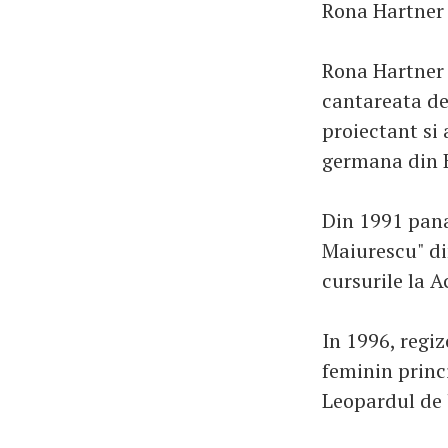
Rona Hartner 
Rona Hartner s
cantareata de
proiectant si
germana din B
Din 1991 pana
Maiurescu" din
cursurile la 
In 1996, regiz
feminin princi
Leopardul de 