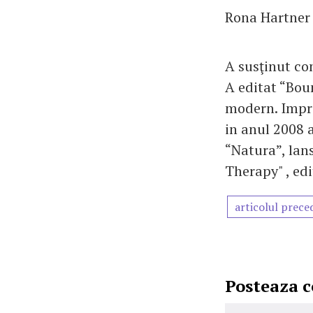
Rona Hartner 
A susţinut con
A editat “Bou
modern. Impre
in anul 2008 
“Natura”, lan
Therapy" , edi
articolul prece
Posteaza 