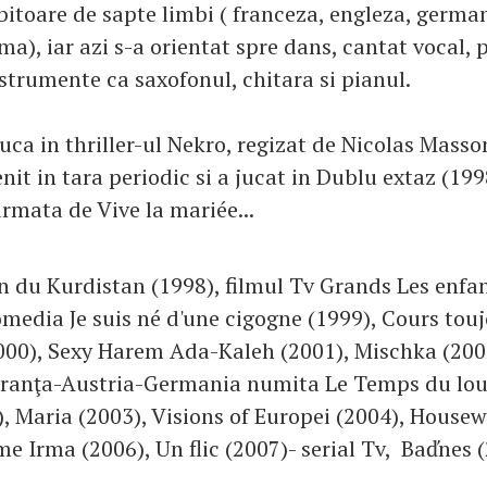
bitoare de sapte limbi ( franceza, engleza, german
oma), iar azi s-a orientat spre dans, cantat vocal, 
trumente ca saxofonul, chitara si pianul.
uca in thriller-ul Nekro, regizat de Nicolas Masso
enit in tara periodic si a jucat in Dublu extaz (199
rmata de Vive la mariée...
ion du Kurdistan (1998), filmul Tv Grands Les enfa
omedia Je suis né d'une cigogne (1999), Cours touj
00), Sexy Harem Ada-Kaleh (2001), Mischka (2002
Franţa-Austria-Germania numita Le Temps du lou
), Maria (2003), Visions of Europei (2004), Hous
e Irma (2006), Un flic (2007)- serial Tv, Baďnes (