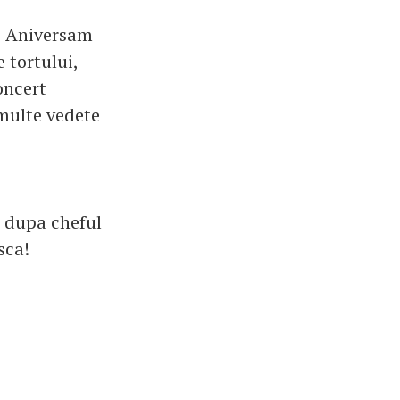
a! Aniversam
 tortului,
oncert
 multe vedete
i dupa cheful
sca!