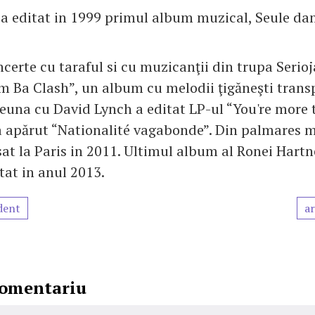
a editat in 1999 primul album muzical, Seule dans
certe cu taraful si cu muzicanţii din trupa Serio
m Ba Clash”, un album cu melodii ţigăneşti trans
una cu David Lynch a editat LP-ul “You're more t
a apărut “Nationalité vagabonde”. Din palmares m
sat la Paris in 2011. Ultimul album al Ronei Hartn
tat in anul 2013.
dent
ar
comentariu