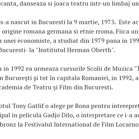
canta, danseaza si joaca teatru intr-un limbaj un
-a nascut in Bucuresti la 9 martie, 1973. Este act
 origine romana germana si etnie rroma . Fiica un
 a unei economiste, a studiat din 1979 pana in 199
ucuresti- la "Institutul Herman Oberth".
 in 1992 ea urmeaza cursurile Scolii de Muzica "
 Bucureşti şi tot în capitala Romaniei, in 1992, 
Academia de Teatru şi Film din Bucuresti.
otul Tony Gatlif o alege pe Rona pentru interepre
pal in pelicula Gadjo Dilo, o interpretare ce i-a 
bronz la Festivalul International de Film Locarno