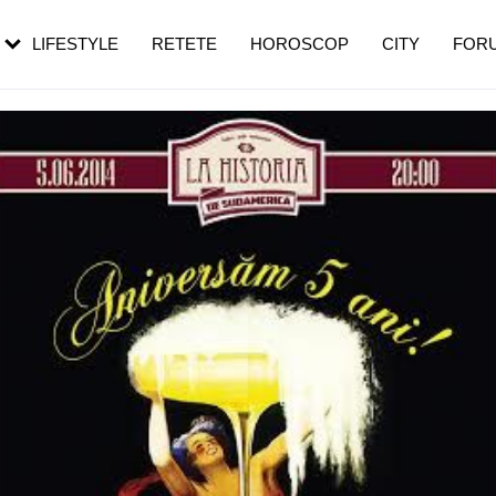
rebui să mergi
și 60 de ani. De ce te trezești mai des
pe măsură ce înaintezi în vârstă
LIFESTYLE
RETETE
HOROSCOP
CITY
FOR