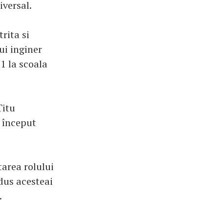
iversal.
rita si
ui inginer
1 la scoala
Titu
a început
tarea rolului
adus acesteai
.