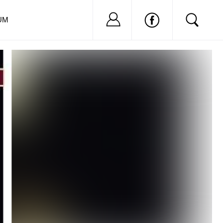
Nu ai cont?
Inregistreaza-
UM