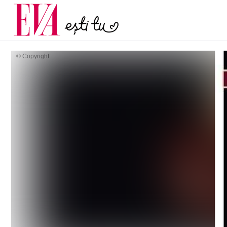
menopauză și când ar t
Carieră
la medic
Actualitate
© Copyright: