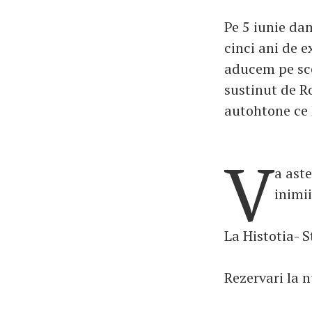
Pe 5 iunie da
cinci ani de e
aducem pe sce
sustinut de R
autohtone ce l
V
a aste
inimi
La Histotia- S
Rezervari la 