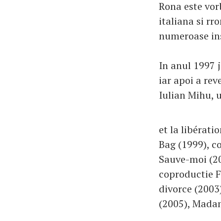
Rona este vor
italiana si rr
numeroase ins
In anul 1997 j
iar apoi a rev
Iulian Mihu, u
et la libérat
Bag (1999), c
Sauve-moi (20
coproductie 
divorce (2003
(2005), Madam