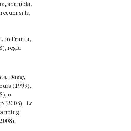
a, spaniola,
precum si la
n, in Franta,
8), regia
nts, Doggy
ours (1999),
), o
p (2003), Le
ewarming
2008).