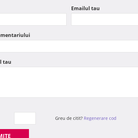
Emailul tau
omentariului
l tau
Greu de citit?
Regenerare cod
MITE