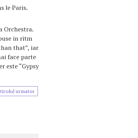
 le Paris.
ja Orchestra.
puse in ritm
han that”, iar
ai face parte
er este “Gypsy
ticolul urmator