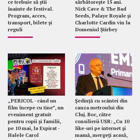
ce trebuie să știi
sărbătorește 15 ani.
înainte de festival.
Nick Cave & The Bad
Program, acces,
Seeds, Palaye Royale și
transport, bilete și
Charlotte Cardin vin la
reguli
Domeniul Știrbey
„PERICOL - când un
Ședință cu scântei din
film începe cu tine”, un
cauza metroului din
eveniment gratuit
Cluj. Boc, către
pentru copii și familii,
consilierii USR: „Cu 10
pe 10 mai, la Expirat -
like-uri pe internet și
Halele Carol
mamă, mergeți acasă,