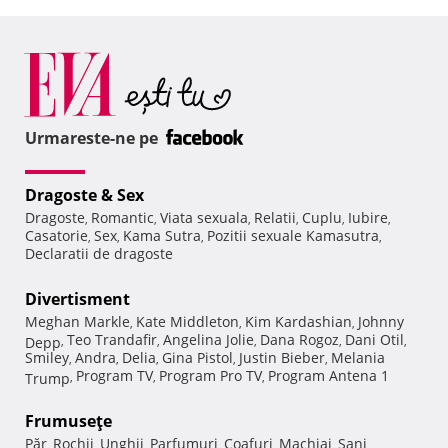
Urmareste-ne pe
Dragoste & Sex
Dragoste
Romantic
Viata sexuala
Relatii
Cuplu
Iubire
,
,
,
,
,
,
Casatorie
Sex
Kama Sutra
Pozitii sexuale Kamasutra
,
,
,
,
Declaratii de dragoste
Divertisment
Meghan Markle
Kate Middleton
Kim Kardashian
Johnny
,
,
,
Teo Trandafir
Angelina Jolie
Dana Rogoz
Dani Otil
Depp
,
,
,
,
,
Smiley
Andra
Delia
Gina Pistol
Justin Bieber
Melania
,
,
,
,
,
Program TV
Program Pro TV
Program Antena 1
Trump
,
,
,
Frumuseţe
Păr
Rochii
Unghii
Parfumuri
Coafuri
Machiaj
Sani
,
,
,
,
,
,
,