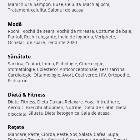
Manichiura
Sampon
Buze
Celulita
Machiaj ochi
,
,
,
,
,
Tratament celulita
Salonul de acasa
,
Modă
Rochii
Rochii de seara
Rochii de mireasa
Costume de baie
,
,
,
,
Pantofi
Rochii elegante
Inele de logodna
Verighete
,
,
,
,
Ochelari de soare
Tendinte 2020
,
Sănătate
Sarcina
Ceaiuri
Inima
Psihologie
Ginecologie
,
,
,
,
,
Stomatologie
Colesterol
Anticonceptionale
Test sarcina
,
,
,
,
Cardiologie
Oftalmologie
Avort
Ceai verde
HIV
Ortopedie
,
,
,
,
,
,
Psihiatrie
Dietă & Fitness
Diete
Fitness
Dieta Dukan
Relaxare
Yoga
Intretinere
,
,
,
,
,
,
Aerobic
Exercitii abdomen
Nutritie
Dieta de slabit
Dieta
,
,
,
,
Silueta
Dieta ketogenica
Sala de acasa
disociata
,
,
,
Reţete
Mancare
Paste
Ciorba
Peste
Sos
Salata
Cafea
Supa
,
,
,
,
,
,
,
,
Dulceata
Tocanita
Cocktail
Supa crema
Aperitive
Desert