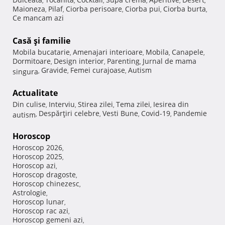
,
,
,
,
,
,
Maioneza
Pilaf
Ciorba perisoare
Ciorba pui
Ciorba burta
,
,
,
,
,
Ce mancam azi
Casă şi familie
Mobila bucatarie
Amenajari interioare
Mobila
Canapele
,
,
,
,
Dormitoare
Design interior
Parenting
Jurnal de mama
,
,
,
Gravide
Femei curajoase
Autism
singura
,
,
,
Actualitate
Din culise
Interviu
Stirea zilei
Tema zilei
Iesirea din
,
,
,
,
Despărţiri celebre
Vesti Bune
Covid-19
Pandemie
autism
,
,
,
,
Horoscop
Horoscop 2026
,
Horoscop 2025
,
Horoscop azi
,
Horoscop dragoste
,
Horoscop chinezesc
,
Astrologie
,
Horoscop lunar
,
Horoscop rac azi
,
Horoscop gemeni azi
,