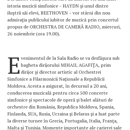
istoria muzicii simfonice – HAYDN şi unul dintre
iluştrii săi elevi, BEETHOVEN – vor stârni din nou
admiraţia publicului iubitor de muzică prin concertul
propus de ORCHESTRA DE CAMERĂ RADIO, miercuri,
26 noiembrie (ora 19.00).
E
venimentul de la Sala Radio se va desfăşura sub
bagheta dirijorului MIHAIL AGAFIŢA, prim
dirijor şi director artistic al Orchestrei
Simfonice a Filarmonicii Naţionale a Republicii
Moldova. Acesta a asigurat, în decursul a 20 ani,
conducerea muzicală pentru circa 500 concerte
simfonice şi spectacole de operă şi balet alături de
orchestre din România, Republica Moldova, Spania,
Finlanda, SUA, Rusia, Ucraina şi Belarus şi a luat parte
la diverse turnee în Grecia, Portugalia, Italia, Franţa,
Malta şi Tunisia. Momente importante ale carierei sale