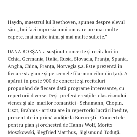
Haydn, maestrul lui Beethoven, spunea despre elevul
său: „Îmi faci impresia unui om care are mai multe
capete, mai multe inimi şi mai multe suflete.”
DANA BORŞAN a susţinut concerte şi recitaluri în
Cehia, Germania, Italia, Rusia, Slovacia, Franţa, Spania,
Anglia, China, Franţa, Norvegia ş.a. Este prezentă în
fiecare stagiune şi pe scenele filarmonicilor din ţară. A
apărut în peste 900 de concerte şi recitaluri
propunând de fiecare dată programe interesante, cu
repertorii diverse. Deşi preferă creaţiile clasicismului
vienez şi ale marilor romantici - Schumann, Chopin,
Liszt, Brahms - artista are în repertoriu lucrări inedite,
prezentate în primă audiţie la Bucureşti - Concertele
pentru pian şi orchestră de Hanns Wolf, Moritz
Moszkowski, Siegfried Matthus, Sigismund Toduţă.