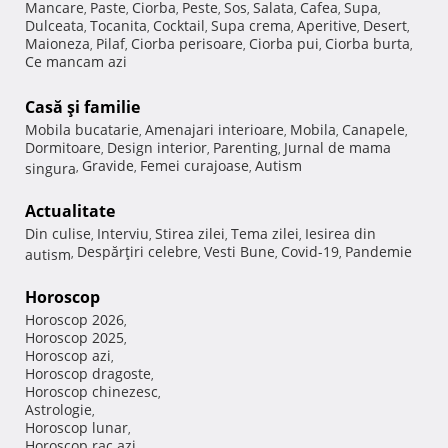
Mancare
Paste
Ciorba
Peste
Sos
Salata
Cafea
Supa
,
,
,
,
,
,
,
,
Dulceata
Tocanita
Cocktail
Supa crema
Aperitive
Desert
,
,
,
,
,
,
Maioneza
Pilaf
Ciorba perisoare
Ciorba pui
Ciorba burta
,
,
,
,
,
Ce mancam azi
Casă şi familie
Mobila bucatarie
Amenajari interioare
Mobila
Canapele
,
,
,
,
Dormitoare
Design interior
Parenting
Jurnal de mama
,
,
,
Gravide
Femei curajoase
Autism
singura
,
,
,
Actualitate
Din culise
Interviu
Stirea zilei
Tema zilei
Iesirea din
,
,
,
,
Despărţiri celebre
Vesti Bune
Covid-19
Pandemie
autism
,
,
,
,
Horoscop
Horoscop 2026
,
Horoscop 2025
,
Horoscop azi
,
Horoscop dragoste
,
Horoscop chinezesc
,
Astrologie
,
Horoscop lunar
,
Horoscop rac azi
,