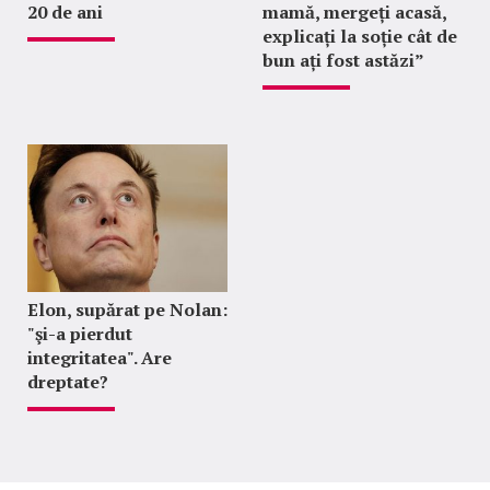
20 de ani
mamă, mergeți acasă,
explicați la soție cât de
bun ați fost astăzi”
Elon, supărat pe Nolan:
"şi-a pierdut
integritatea". Are
dreptate?