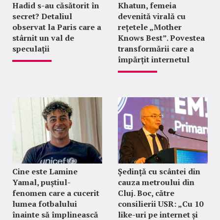
Hadid s-au căsătorit în
Khatun, femeia
secret? Detaliul
devenită virală cu
observat la Paris care a
rețetele „Mother
stârnit un val de
Knows Best”. Povestea
speculații
transformării care a
împărțit internetul
Cine este Lamine
Ședință cu scântei din
Yamal, puștiul-
cauza metroului din
fenomen care a cucerit
Cluj. Boc, către
lumea fotbalului
consilierii USR: „Cu 10
înainte să împlinească
like-uri pe internet și