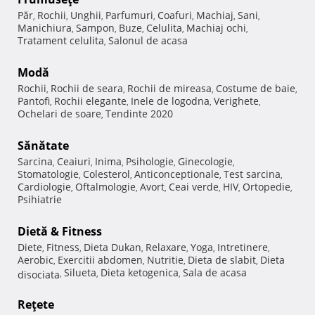
Păr
Rochii
Unghii
Parfumuri
Coafuri
Machiaj
Sani
,
,
,
,
,
,
,
Manichiura
Sampon
Buze
Celulita
Machiaj ochi
,
,
,
,
,
Tratament celulita
Salonul de acasa
,
Modă
Rochii
Rochii de seara
Rochii de mireasa
Costume de baie
,
,
,
,
Pantofi
Rochii elegante
Inele de logodna
Verighete
,
,
,
,
Ochelari de soare
Tendinte 2020
,
Sănătate
Sarcina
Ceaiuri
Inima
Psihologie
Ginecologie
,
,
,
,
,
Stomatologie
Colesterol
Anticonceptionale
Test sarcina
,
,
,
,
Cardiologie
Oftalmologie
Avort
Ceai verde
HIV
Ortopedie
,
,
,
,
,
,
Psihiatrie
Dietă & Fitness
Diete
Fitness
Dieta Dukan
Relaxare
Yoga
Intretinere
,
,
,
,
,
,
Aerobic
Exercitii abdomen
Nutritie
Dieta de slabit
Dieta
,
,
,
,
Silueta
Dieta ketogenica
Sala de acasa
disociata
,
,
,
Reţete