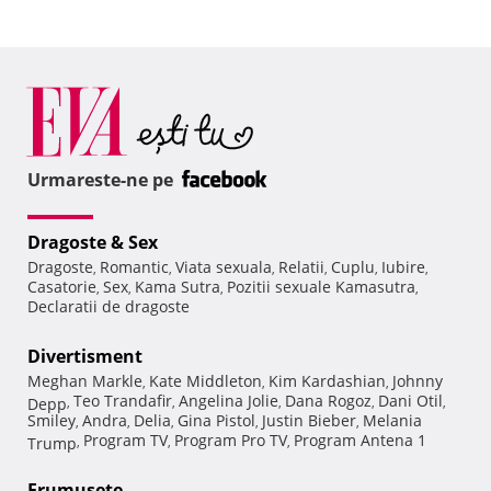
Urmareste-ne pe
Dragoste & Sex
Dragoste
Romantic
Viata sexuala
Relatii
Cuplu
Iubire
,
,
,
,
,
,
Casatorie
Sex
Kama Sutra
Pozitii sexuale Kamasutra
,
,
,
,
Declaratii de dragoste
Divertisment
Meghan Markle
Kate Middleton
Kim Kardashian
Johnny
,
,
,
Teo Trandafir
Angelina Jolie
Dana Rogoz
Dani Otil
Depp
,
,
,
,
,
Smiley
Andra
Delia
Gina Pistol
Justin Bieber
Melania
,
,
,
,
,
Program TV
Program Pro TV
Program Antena 1
Trump
,
,
,
Frumuseţe