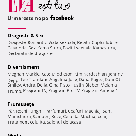
Urmareste-ne pe
Dragoste & Sex
Dragoste
Romantic
Viata sexuala
Relatii
Cuplu
Iubire
,
,
,
,
,
,
Casatorie
Sex
Kama Sutra
Pozitii sexuale Kamasutra
,
,
,
,
Declaratii de dragoste
Divertisment
Meghan Markle
Kate Middleton
Kim Kardashian
Johnny
,
,
,
Teo Trandafir
Angelina Jolie
Dana Rogoz
Dani Otil
Depp
,
,
,
,
,
Smiley
Andra
Delia
Gina Pistol
Justin Bieber
Melania
,
,
,
,
,
Program TV
Program Pro TV
Program Antena 1
Trump
,
,
,
Frumuseţe
Păr
Rochii
Unghii
Parfumuri
Coafuri
Machiaj
Sani
,
,
,
,
,
,
,
Manichiura
Sampon
Buze
Celulita
Machiaj ochi
,
,
,
,
,
Tratament celulita
Salonul de acasa
,
Modă