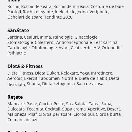
Rochii
Rochii de seara
Rochii de mireasa
Costume de baie
,
,
,
,
Pantofi
Rochii elegante
Inele de logodna
Verighete
,
,
,
,
Ochelari de soare
Tendinte 2020
,
Sănătate
Sarcina
Ceaiuri
Inima
Psihologie
Ginecologie
,
,
,
,
,
Stomatologie
Colesterol
Anticonceptionale
Test sarcina
,
,
,
,
Cardiologie
Oftalmologie
Avort
Ceai verde
HIV
Ortopedie
,
,
,
,
,
,
Psihiatrie
Dietă & Fitness
Diete
Fitness
Dieta Dukan
Relaxare
Yoga
Intretinere
,
,
,
,
,
,
Aerobic
Exercitii abdomen
Nutritie
Dieta de slabit
Dieta
,
,
,
,
Silueta
Dieta ketogenica
Sala de acasa
disociata
,
,
,
Reţete
Mancare
Paste
Ciorba
Peste
Sos
Salata
Cafea
Supa
,
,
,
,
,
,
,
,
Dulceata
Tocanita
Cocktail
Supa crema
Aperitive
Desert
,
,
,
,
,
,
Maioneza
Pilaf
Ciorba perisoare
Ciorba pui
Ciorba burta
,
,
,
,
,
Ce mancam azi