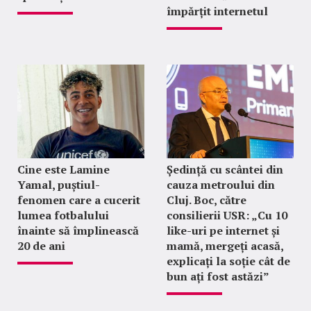
împărțit internetul
Cine este Lamine
Ședință cu scântei din
Yamal, puștiul-
cauza metroului din
fenomen care a cucerit
Cluj. Boc, către
lumea fotbalului
consilierii USR: „Cu 10
înainte să împlinească
like-uri pe internet și
20 de ani
mamă, mergeți acasă,
explicați la soție cât de
bun ați fost astăzi”