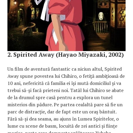
2. Spirited Away (Hayao Miyazaki, 2002)
Un film de aventură fantastic ca niciun altul, Spirited
Away spune povestea lui Chihiro, o fetiță ambițioasă de
10 ani, nefericită că familia ei își mută domiciliul și va
trebui să-și facă prieteni noi. Tatăl lui Chihiro se abate
de la drumul spre casă pentru a explora un tunel
misterios din pădure. Pe partea cealaltă pare să fie un
parc de distracție, dar de fapt este un oraș bântuit.
Fără să-și dea seama, au ajuns în Lumea Spiritelor, o
lume cu scene de basm, locuită de zei antici și ființe