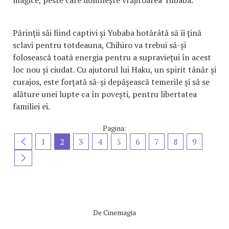
magice, peste care domnește vrăjitoarea Yubaba.
Părinții săi fiind captivi și Yubaba hotărâtă să îi țină
sclavi pentru totdeauna, Chihiro va trebui să-și
folosească toată energia pentru a supraviețui în acest
loc nou și ciudat. Cu ajutorul lui Haku, un spirit tânăr și
curajos, este forțată să-și depășească temerile și să se
alăture unei lupte ca în povești, pentru libertatea
familiei ei.
Pagina:
1
2
3
4
5
6
7
8
9
De
Cinemagia