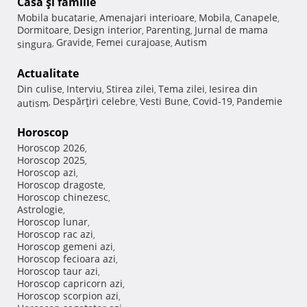
Casă şi familie
Mobila bucatarie
Amenajari interioare
Mobila
Canapele
,
,
,
,
Dormitoare
Design interior
Parenting
Jurnal de mama
,
,
,
Gravide
Femei curajoase
Autism
singura
,
,
,
Actualitate
Din culise
Interviu
Stirea zilei
Tema zilei
Iesirea din
,
,
,
,
Despărţiri celebre
Vesti Bune
Covid-19
Pandemie
autism
,
,
,
,
Horoscop
Horoscop 2026
,
Horoscop 2025
,
Horoscop azi
,
Horoscop dragoste
,
Horoscop chinezesc
,
Astrologie
,
Horoscop lunar
,
Horoscop rac azi
,
Horoscop gemeni azi
,
Horoscop fecioara azi
,
Horoscop taur azi
,
Horoscop capricorn azi
,
Horoscop scorpion azi
,