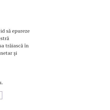
cid să epureze
stră
sa trăiască în
anetar şi
u.