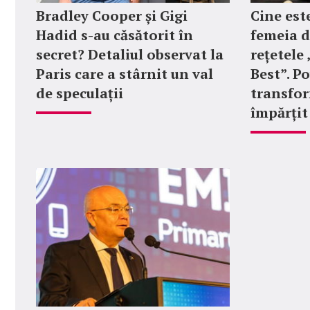
Bradley Cooper și Gigi
Cine est
Hadid s-au căsătorit în
femeia d
secret? Detaliul observat la
rețetel
Paris care a stârnit un val
Best”. P
de speculații
transfor
împărțit