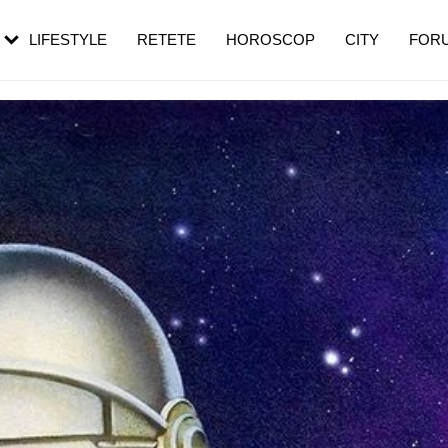
rezești mai des
Cât durează, cum te pregătești și cât
i în vârstă
de dureroasă este investigația
LIFESTYLE
RETETE
HOROSCOP
CITY
FOR