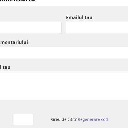
Emailul tau
omentariului
l tau
Greu de citit?
Regenerare cod