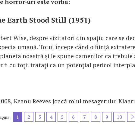
e horror-uri este vorba:
e Earth Stood Still (1951)
obert Wise, despre vizitatori din spaţiu care se de
pecia umană. Totul începe când o fiinţă extratere
planeta noastră şi le spune oamenilor ca trebuie 
r fi cu toţii trataţi ca un potenţial pericol interpl
 2008, Keanu Reeves joacă rolul mesagerului Klaat
1
2
3
4
5
6
7
8
9
10
agina: