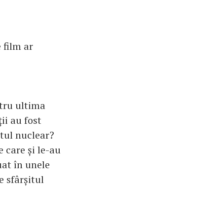
 film ar
ntru ultima
ii au fost
tul nuclear?
e care și le-au
uat în unele
e sfârșitul