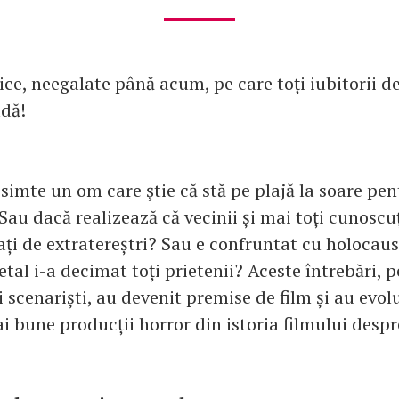
ice, neegalate până acum, pe care toți iubitorii de
adă!
simte un om care ştie că stă pe plajă la soare pe
Sau dacă realizează că vecinii și mai toți cunoscuț
ți de extratereștri? Sau e confruntat cu holocaus
etal i-a decimat toți prietenii? Aceste întrebări, p
și scenariști, au devenit premise de film și au evol
i bune producții horror din istoria filmului despr