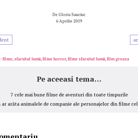
De
Gloria Sauciuc
6 Aprilie 2019
dent
ar
:
filme
,
sfarsitul lumii
,
filme horror
,
filme sfarsitul lumii
,
film groaza
Pe aceeasi tema...
7 cele mai bune filme de aventuri din toate timpurile
ar arăta animalele de companie ale personajelor din filme ce
comentariu