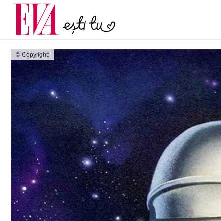
și 60 de ani. De ce te t
Carieră
pe măsură ce înaintez
Actualitate
© Copyright: