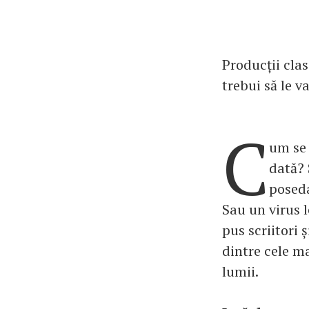
Producții clas
trebui să le v
C
um se 
dată? 
poseda
Sau un virus l
pus scriitori 
dintre cele ma
lumii.