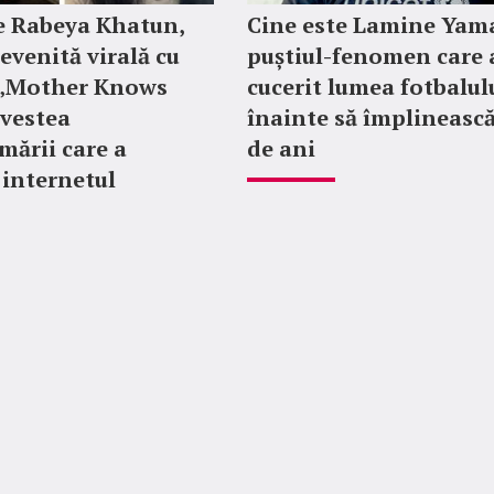
e Rabeya Khatun,
Cine este Lamine Yama
evenită virală cu
puștiul-fenomen care 
e „Mother Knows
cucerit lumea fotbalul
ovestea
înainte să împlinească
mării care a
de ani
 internetul