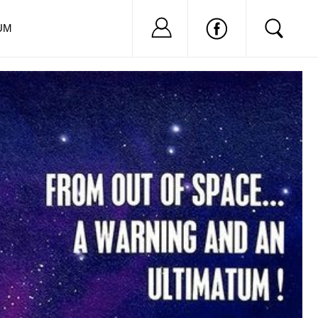
Nu ai cont?
Inregistreaza-
UM