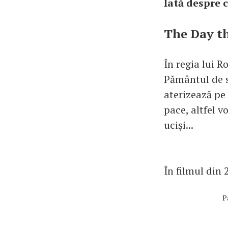
Iată despre c
The Day th
În regia lui R
Pământul de s
aterizează pe 
pace, altfel vo
ucişi...
În filmul din
P