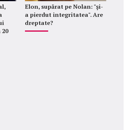
l,
Elon, supărat pe Nolan: "şi-
a
a pierdut integritatea". Are
ui
dreptate?
 20