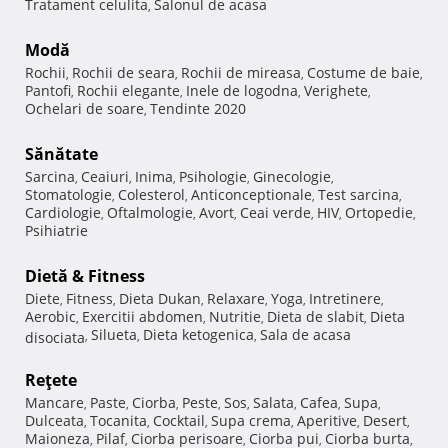
Tratament celulita
Salonul de acasa
,
Modă
Rochii
Rochii de seara
Rochii de mireasa
Costume de baie
,
,
,
,
Pantofi
Rochii elegante
Inele de logodna
Verighete
,
,
,
,
Ochelari de soare
Tendinte 2020
,
Sănătate
Sarcina
Ceaiuri
Inima
Psihologie
Ginecologie
,
,
,
,
,
Stomatologie
Colesterol
Anticonceptionale
Test sarcina
,
,
,
,
Cardiologie
Oftalmologie
Avort
Ceai verde
HIV
Ortopedie
,
,
,
,
,
,
Psihiatrie
Dietă & Fitness
Diete
Fitness
Dieta Dukan
Relaxare
Yoga
Intretinere
,
,
,
,
,
,
Aerobic
Exercitii abdomen
Nutritie
Dieta de slabit
Dieta
,
,
,
,
Silueta
Dieta ketogenica
Sala de acasa
disociata
,
,
,
Reţete
Mancare
Paste
Ciorba
Peste
Sos
Salata
Cafea
Supa
,
,
,
,
,
,
,
,
Dulceata
Tocanita
Cocktail
Supa crema
Aperitive
Desert
,
,
,
,
,
,
Maioneza
Pilaf
Ciorba perisoare
Ciorba pui
Ciorba burta
,
,
,
,
,