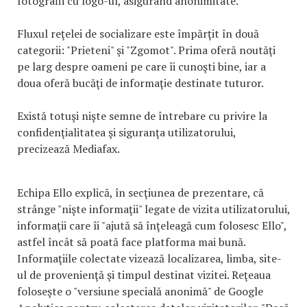
fotografii cu logo-ul, asigurând anonimitate.
Fluxul reţelei de socializare este împărţit în două
categorii: "Prieteni" şi "Zgomot". Prima oferă noutăţi
pe larg despre oameni pe care îi cunoşti bine, iar a
doua oferă bucăţi de informaţie destinate tuturor.
Există totuşi nişte semne de întrebare cu privire la
confidenţialitatea şi siguranţa utilizatorului,
precizează Mediafax.
Echipa Ello explică, în secţiunea de prezentare, că
strânge "nişte informaţii" legate de vizita utilizatorului,
informaţii care îi "ajută să înţeleagă cum folosesc Ello",
astfel încât să poată face platforma mai bună.
Informaţiile colectate vizează localizarea, limba, site-
ul de provenienţă şi timpul destinat vizitei. Reţeaua
foloseşte o "versiune specială anonimă" de Google