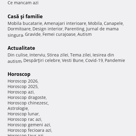
Ce mancam azi
Casă şi familie
Mobila bucatarie
Amenajari interioare
Mobila
Canapele
,
,
,
,
Dormitoare
Design interior
Parenting
Jurnal de mama
,
,
,
Gravide
Femei curajoase
Autism
singura
,
,
,
Actualitate
Din culise
Interviu
Stirea zilei
Tema zilei
Iesirea din
,
,
,
,
Despărţiri celebre
Vesti Bune
Covid-19
Pandemie
autism
,
,
,
,
Horoscop
Horoscop 2026
,
Horoscop 2025
,
Horoscop azi
,
Horoscop dragoste
,
Horoscop chinezesc
,
Astrologie
,
Horoscop lunar
,
Horoscop rac azi
,
Horoscop gemeni azi
,
Horoscop fecioara azi
,
Horoscop taur azi
,