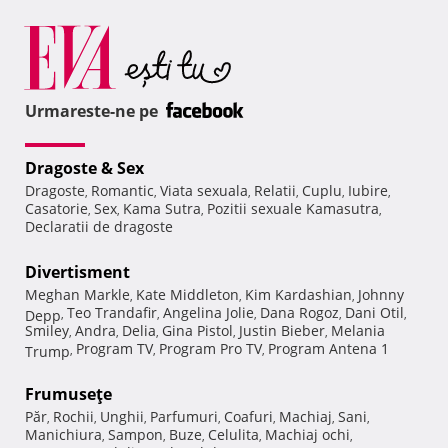
Urmareste-ne pe
Dragoste & Sex
Dragoste
Romantic
Viata sexuala
Relatii
Cuplu
Iubire
,
,
,
,
,
,
Casatorie
Sex
Kama Sutra
Pozitii sexuale Kamasutra
,
,
,
,
Declaratii de dragoste
Divertisment
Meghan Markle
Kate Middleton
Kim Kardashian
Johnny
,
,
,
Teo Trandafir
Angelina Jolie
Dana Rogoz
Dani Otil
Depp
,
,
,
,
,
Smiley
Andra
Delia
Gina Pistol
Justin Bieber
Melania
,
,
,
,
,
Program TV
Program Pro TV
Program Antena 1
Trump
,
,
,
Frumuseţe
Păr
Rochii
Unghii
Parfumuri
Coafuri
Machiaj
Sani
,
,
,
,
,
,
,
Manichiura
Sampon
Buze
Celulita
Machiaj ochi
,
,
,
,
,