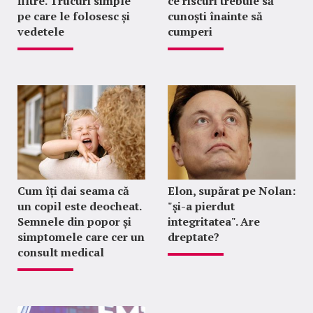
filtre. Trucuri simple
ce riscuri trebuie să
pe care le folosesc și
cunoști înainte să
vedetele
cumperi
Cum îți dai seama că
Elon, supărat pe Nolan:
un copil este deocheat.
"şi-a pierdut
Semnele din popor și
integritatea". Are
simptomele care cer un
dreptate?
consult medical