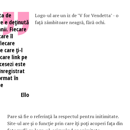
ta de
Logo-ul are un iz de "V for Vendetta" - o
re e deţinută
faţă zâmbitoare neagră, fără ochi.
ii. Fiecare
are îl
fiecare
e care ţi-l
ecare link pe
ccesezi este
înregistrat
ormat în
ie
Ello
Pare să fie o referinţă la respectul pentru initimitate.
Site-ul are şi o funcţie prin care îţi poţi acoperi faţa din