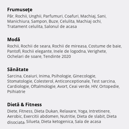
Frumuseţe
Păr
Rochii
Unghii
Parfumuri
Coafuri
Machiaj
Sani
,
,
,
,
,
,
,
Manichiura
Sampon
Buze
Celulita
Machiaj ochi
,
,
,
,
,
Tratament celulita
Salonul de acasa
,
Modă
Rochii
Rochii de seara
Rochii de mireasa
Costume de baie
,
,
,
,
Pantofi
Rochii elegante
Inele de logodna
Verighete
,
,
,
,
Ochelari de soare
Tendinte 2020
,
Sănătate
Sarcina
Ceaiuri
Inima
Psihologie
Ginecologie
,
,
,
,
,
Stomatologie
Colesterol
Anticonceptionale
Test sarcina
,
,
,
,
Cardiologie
Oftalmologie
Avort
Ceai verde
HIV
Ortopedie
,
,
,
,
,
,
Psihiatrie
Dietă & Fitness
Diete
Fitness
Dieta Dukan
Relaxare
Yoga
Intretinere
,
,
,
,
,
,
Aerobic
Exercitii abdomen
Nutritie
Dieta de slabit
Dieta
,
,
,
,
Silueta
Dieta ketogenica
Sala de acasa
disociata
,
,
,