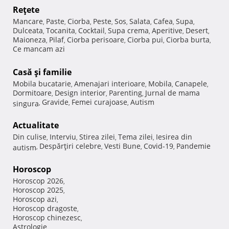
Reţete
Mancare
Paste
Ciorba
Peste
Sos
Salata
Cafea
Supa
,
,
,
,
,
,
,
,
Dulceata
Tocanita
Cocktail
Supa crema
Aperitive
Desert
,
,
,
,
,
,
Maioneza
Pilaf
Ciorba perisoare
Ciorba pui
Ciorba burta
,
,
,
,
,
Ce mancam azi
Casă şi familie
Mobila bucatarie
Amenajari interioare
Mobila
Canapele
,
,
,
,
Dormitoare
Design interior
Parenting
Jurnal de mama
,
,
,
Gravide
Femei curajoase
Autism
singura
,
,
,
Actualitate
Din culise
Interviu
Stirea zilei
Tema zilei
Iesirea din
,
,
,
,
Despărţiri celebre
Vesti Bune
Covid-19
Pandemie
autism
,
,
,
,
Horoscop
Horoscop 2026
,
Horoscop 2025
,
Horoscop azi
,
Horoscop dragoste
,
Horoscop chinezesc
,
Astrologie
,