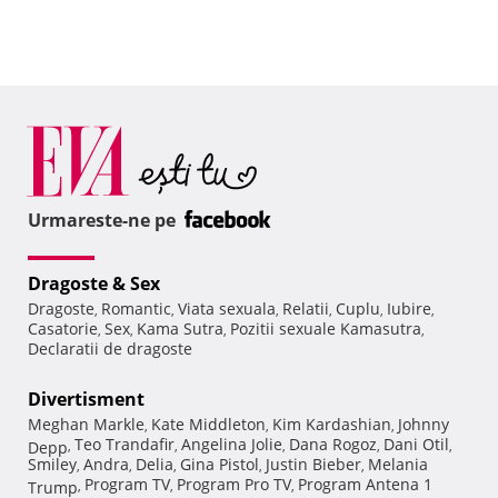
Urmareste-ne pe
Dragoste & Sex
Dragoste
Romantic
Viata sexuala
Relatii
Cuplu
Iubire
,
,
,
,
,
,
Casatorie
Sex
Kama Sutra
Pozitii sexuale Kamasutra
,
,
,
,
Declaratii de dragoste
Divertisment
Meghan Markle
Kate Middleton
Kim Kardashian
Johnny
,
,
,
Teo Trandafir
Angelina Jolie
Dana Rogoz
Dani Otil
Depp
,
,
,
,
,
Smiley
Andra
Delia
Gina Pistol
Justin Bieber
Melania
,
,
,
,
,
Program TV
Program Pro TV
Program Antena 1
Trump
,
,
,