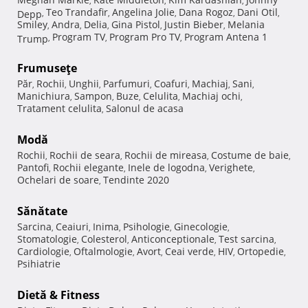
,
,
,
Teo Trandafir
Angelina Jolie
Dana Rogoz
Dani Otil
Depp
,
,
,
,
,
Smiley
Andra
Delia
Gina Pistol
Justin Bieber
Melania
,
,
,
,
,
Program TV
Program Pro TV
Program Antena 1
Trump
,
,
,
Frumuseţe
Păr
Rochii
Unghii
Parfumuri
Coafuri
Machiaj
Sani
,
,
,
,
,
,
,
Manichiura
Sampon
Buze
Celulita
Machiaj ochi
,
,
,
,
,
Tratament celulita
Salonul de acasa
,
Modă
Rochii
Rochii de seara
Rochii de mireasa
Costume de baie
,
,
,
,
Pantofi
Rochii elegante
Inele de logodna
Verighete
,
,
,
,
Ochelari de soare
Tendinte 2020
,
Sănătate
Sarcina
Ceaiuri
Inima
Psihologie
Ginecologie
,
,
,
,
,
Stomatologie
Colesterol
Anticonceptionale
Test sarcina
,
,
,
,
Cardiologie
Oftalmologie
Avort
Ceai verde
HIV
Ortopedie
,
,
,
,
,
,
Psihiatrie
Dietă & Fitness