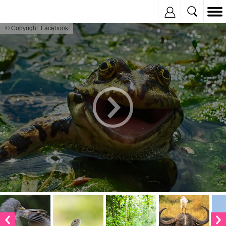
Inregistreaza
© Copyright: Facebook