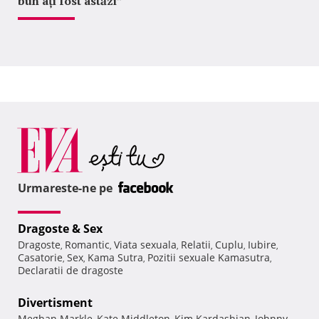
bun ați fost astăzi”
Urmareste-ne pe
Dragoste & Sex
Dragoste
Romantic
Viata sexuala
Relatii
Cuplu
Iubire
,
,
,
,
,
,
Casatorie
Sex
Kama Sutra
Pozitii sexuale Kamasutra
,
,
,
,
Declaratii de dragoste
Divertisment
Meghan Markle
Kate Middleton
Kim Kardashian
Johnny