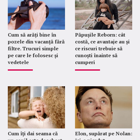
Cum să arăți bine în
Păpușile Reborn: cât
pozele din vacanță fără
costă, ce avantaje au și
filtre. Trucuri simple
ce riscuri trebuie să
pe care le folosesc și
cunoști înainte să
vedetele
cumperi
Cum îți dai seama că
Elon, supărat pe Nolan: