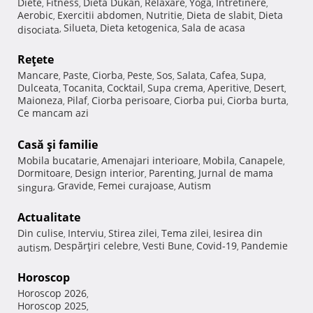
Diete
Fitness
Dieta Dukan
Relaxare
Yoga
Intretinere
,
,
,
,
,
,
Aerobic
Exercitii abdomen
Nutritie
Dieta de slabit
Dieta
,
,
,
,
Silueta
Dieta ketogenica
Sala de acasa
disociata
,
,
,
Reţete
Mancare
Paste
Ciorba
Peste
Sos
Salata
Cafea
Supa
,
,
,
,
,
,
,
,
Dulceata
Tocanita
Cocktail
Supa crema
Aperitive
Desert
,
,
,
,
,
,
Maioneza
Pilaf
Ciorba perisoare
Ciorba pui
Ciorba burta
,
,
,
,
,
Ce mancam azi
Casă şi familie
Mobila bucatarie
Amenajari interioare
Mobila
Canapele
,
,
,
,
Dormitoare
Design interior
Parenting
Jurnal de mama
,
,
,
Gravide
Femei curajoase
Autism
singura
,
,
,
Actualitate
Din culise
Interviu
Stirea zilei
Tema zilei
Iesirea din
,
,
,
,
Despărţiri celebre
Vesti Bune
Covid-19
Pandemie
autism
,
,
,
,
Horoscop
Horoscop 2026
,
Horoscop 2025
,