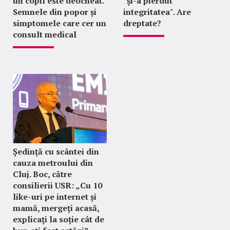
un copil este deocheat.
"şi-a pierdut
Semnele din popor și
integritatea". Are
simptomele care cer un
dreptate?
consult medical
Ședință cu scântei din
cauza metroului din
Cluj. Boc, către
consilierii USR: „Cu 10
like-uri pe internet și
mamă, mergeți acasă,
explicați la soție cât de