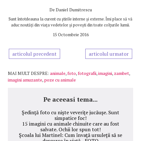
De
Daniel Dumitrescu
Sunt întotdeauna la curent cu știrile interne și externe. Îmi place să vă
aduc noutăți din viața vedetelor și povești din toate colțurile lumii.
15 Octombrie 2016
articolul precedent
articolul urmator
MAI MULT DESPRE:
animale
,
foto
,
fotografii
,
imagini
,
zambet
,
imagini amuzante
,
poze cu animale
Pe aceeasi tema...
Şedinţă foto cu nişte veveriţe jucăuşe. Sunt
simpatice foc!
15 imagini cu animale chinuite care au fost
salvate. Ochii lor spun tot!
Şcoala lui Martinel: Cum învaţă ursuleţii să se
descurce în viaţă - FOTO