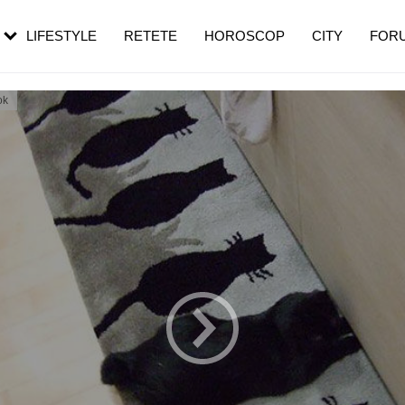
rebui să mergi
și 60 de ani. De ce te trezești mai des
pe măsură ce înaintezi în vârstă
LIFESTYLE
RETETE
HOROSCOP
CITY
FOR
ok