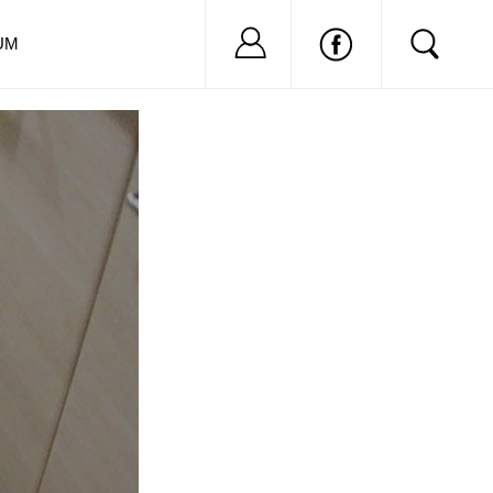
Nu ai cont?
Inregistreaza-
UM