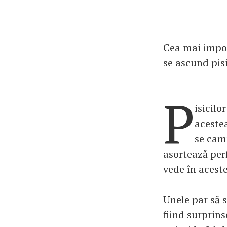
Cea mai impor
se ascund pisi
P
isicilo
acestea
se camu
asortează per
vede în acest
Unele par să s
fiind surprins