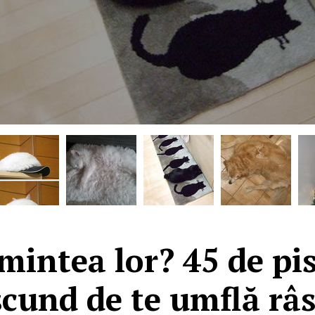
 mintea lor? 45 de pis
scund de te umflă râs