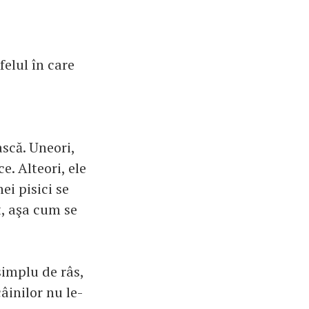
elul în care
ască. Uneori,
e. Alteori, ele
ei pisici se
t, aşa cum se
simplu de râs,
câinilor nu le-