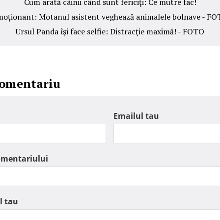
Cum arată câinii când sunt fericiţi: Ce mutre fac!
oţionant: Motanul asistent veghează animalele bolnave - F
Ursul Panda îşi face selfie: Distracţie maximă! - FOTO
comentariu
Emailul tau
omentariului
l tau