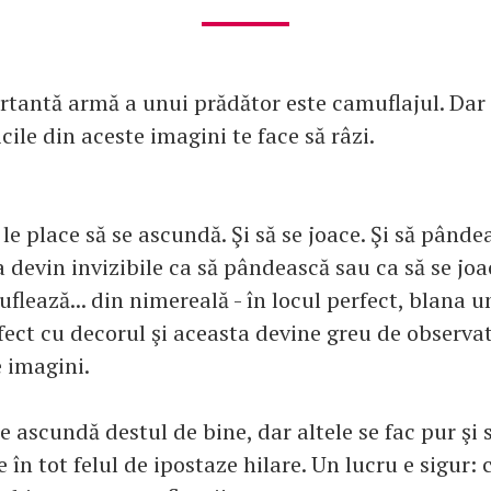
tantă armă a unui prădător este camuflajul. Dar f
cile din aceste imagini te face să râzi.
r le place să se ascundă. Şi să se joace. Şi să pânde
 devin invizibile ca să pândească sau ca să se joac
flează... din nimereală - în locul perfect, blana un
fect cu decorul şi aceasta devine greu de observa
e imagini.
e ascundă destul de bine, dar altele se fac pur şi 
e în tot felul de ipostaze hilare. Un lucru e sigur: 