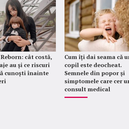
 Reborn: cât costă,
Cum îți dai seama că u
je au și ce riscuri
copil este deocheat.
să cunoști înainte
Semnele din popor și
ri
simptomele care cer u
consult medical