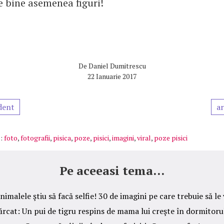
 de bine asemenea figuri!
De
Daniel Dumitrescu
22 Ianuarie 2017
dent
ar
:
foto
,
fotografii
,
pisica
,
poze
,
pisici
,
imagini
,
viral
,
poze pisici
Pe aceeasi tema...
animalele ştiu să facă selfie! 30 de imagini pe care trebuie să le 
ărcat: Un pui de tigru respins de mama lui creşte în dormitoru