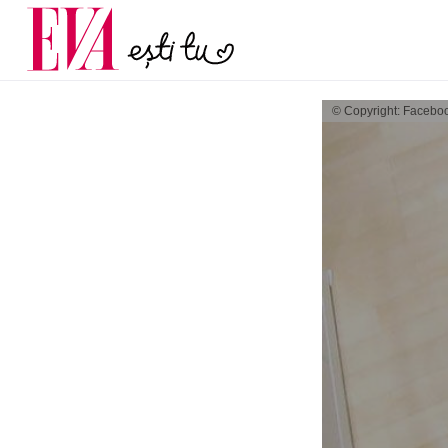
menopauză și când ar t
Carieră
la medic
Actualitate
© Copyright: Facebo