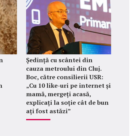
n
Ședință cu scântei din
cauza metroului din Cluj.
Boc, către consilierii USR:
n
„Cu 10 like-uri pe internet și
mamă, mergeți acasă,
explicați la soție cât de bun
ați fost astăzi”