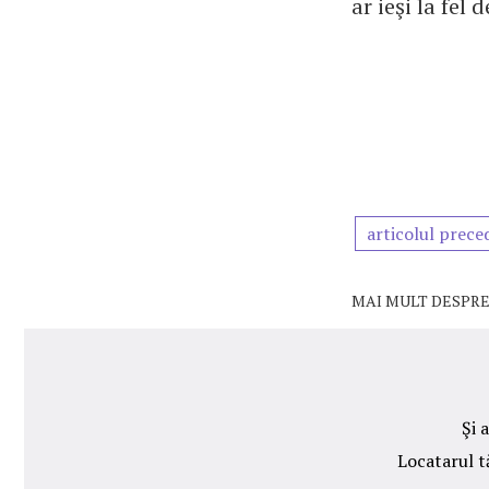
ar ieşi la fel
articolul prece
MAI MULT DESPRE
Şi 
Locatarul t