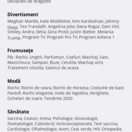
Declaratii de dragoste
Divertisment
Meghan Markle
Kate Middleton
Kim Kardashian
Johnny
,
,
,
Teo Trandafir
Angelina Jolie
Dana Rogoz
Dani Otil
Depp
,
,
,
,
,
Smiley
Andra
Delia
Gina Pistol
Justin Bieber
Melania
,
,
,
,
,
Program TV
Program Pro TV
Program Antena 1
Trump
,
,
,
Frumuseţe
Păr
Rochii
Unghii
Parfumuri
Coafuri
Machiaj
Sani
,
,
,
,
,
,
,
Manichiura
Sampon
Buze
Celulita
Machiaj ochi
,
,
,
,
,
Tratament celulita
Salonul de acasa
,
Modă
Rochii
Rochii de seara
Rochii de mireasa
Costume de baie
,
,
,
,
Pantofi
Rochii elegante
Inele de logodna
Verighete
,
,
,
,
Ochelari de soare
Tendinte 2020
,
Sănătate
Sarcina
Ceaiuri
Inima
Psihologie
Ginecologie
,
,
,
,
,
Stomatologie
Colesterol
Anticonceptionale
Test sarcina
,
,
,
,
Cardiologie
Oftalmologie
Avort
Ceai verde
HIV
Ortopedie
,
,
,
,
,
,