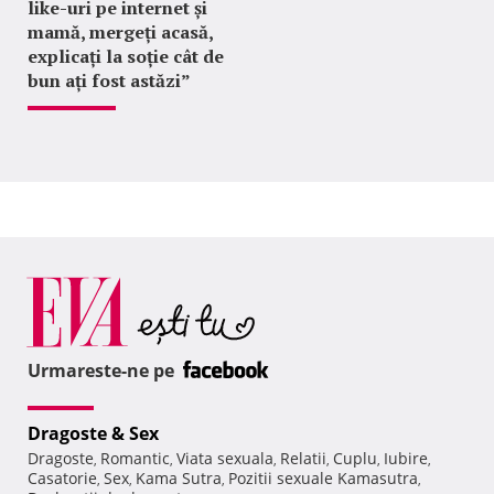
like-uri pe internet și
mamă, mergeți acasă,
explicați la soție cât de
bun ați fost astăzi”
Urmareste-ne pe
Dragoste & Sex
Dragoste
Romantic
Viata sexuala
Relatii
Cuplu
Iubire
,
,
,
,
,
,
Casatorie
Sex
Kama Sutra
Pozitii sexuale Kamasutra
,
,
,
,