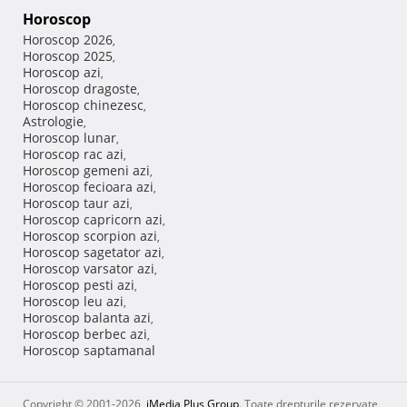
Horoscop
Horoscop 2026
,
Horoscop 2025
,
Horoscop azi
,
Horoscop dragoste
,
Horoscop chinezesc
,
Astrologie
,
Horoscop lunar
,
Horoscop rac azi
,
Horoscop gemeni azi
,
Horoscop fecioara azi
,
Horoscop taur azi
,
Horoscop capricorn azi
,
Horoscop scorpion azi
,
Horoscop sagetator azi
,
Horoscop varsator azi
,
Horoscop pesti azi
,
Horoscop leu azi
,
Horoscop balanta azi
,
Horoscop berbec azi
,
Horoscop saptamanal
Copyright © 2001-2026,
iMedia Plus Group
. Toate drepturile rezervate