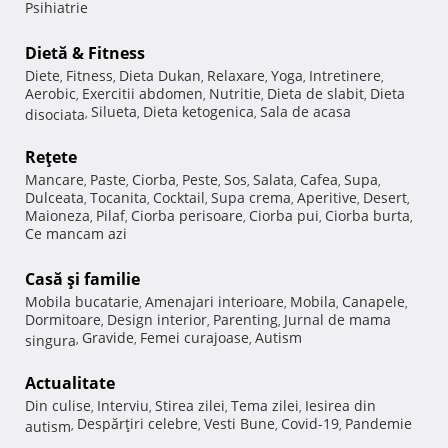
Psihiatrie
Dietă & Fitness
Diete
Fitness
Dieta Dukan
Relaxare
Yoga
Intretinere
,
,
,
,
,
,
Aerobic
Exercitii abdomen
Nutritie
Dieta de slabit
Dieta
,
,
,
,
Silueta
Dieta ketogenica
Sala de acasa
disociata
,
,
,
Reţete
Mancare
Paste
Ciorba
Peste
Sos
Salata
Cafea
Supa
,
,
,
,
,
,
,
,
Dulceata
Tocanita
Cocktail
Supa crema
Aperitive
Desert
,
,
,
,
,
,
Maioneza
Pilaf
Ciorba perisoare
Ciorba pui
Ciorba burta
,
,
,
,
,
Ce mancam azi
Casă şi familie
Mobila bucatarie
Amenajari interioare
Mobila
Canapele
,
,
,
,
Dormitoare
Design interior
Parenting
Jurnal de mama
,
,
,
Gravide
Femei curajoase
Autism
singura
,
,
,
Actualitate
Din culise
Interviu
Stirea zilei
Tema zilei
Iesirea din
,
,
,
,
Despărţiri celebre
Vesti Bune
Covid-19
Pandemie
autism
,
,
,
,