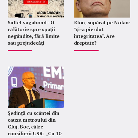
Suflet vagabond - O
Elon, supărat pe Nolan:
călătorie spre spații
"şi-a pierdut
negândite, fără limite
integritatea". Are
sau prejudecăți
dreptate?
Ședință cu scântei din
cauza metroului din
Cluj. Boc, către
consilierii USR: „Cu 10