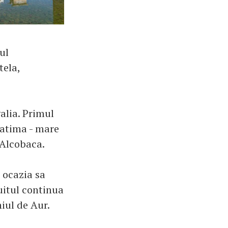
ul
tela,
galia. Primul
Fatima - mare
 Alcobaca.
 ocazia sa
uitul continua
hiul de Aur.