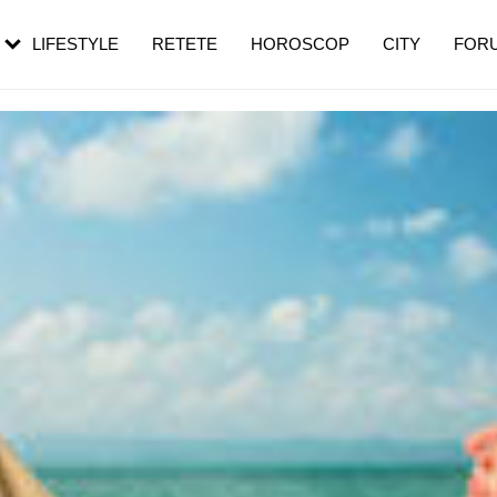
rebui să mergi
și 60 de ani. De ce te trezești mai des
pe măsură ce înaintezi în vârstă
LIFESTYLE
RETETE
HOROSCOP
CITY
FOR