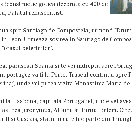
s (constructie gotica decorata cu 400 de
cia, Palatul renascentist.
inua spre Santiago de Compostela, urmand "Drum
 prin Leon. Urmeaza sosirea in Santiago de Compos
"orasul pelerinilor".
ea, parasesti Spania si te vei indrepta spre Portu
m portugez va fi la Porto. Traseul continua spre 
erinaj, unde vei putea vizita Manastirea Maria de
i la Lisabona, capitala Portugaliei, unde vei avea
astirea Jeronymus, Alfama si Turnul Belem. Circ
orill si Cascais, statiuni care fac parte din Triung