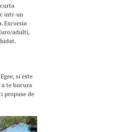
scurta
c intr-un
. Excursia
Euro/adulti,
ghidat.
Egee, si este
 a te bucura
ti propuse de