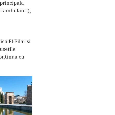
(principala
ti ambulanti),
ca El Pilar si
usetile
continua cu