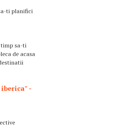
a-ti planifici
 timp sa-ti
 pleca de acasa
destinatii
iberica" -
ective