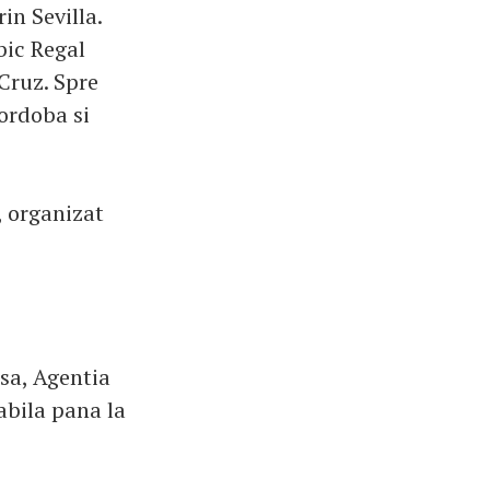
rin Sevilla.
bic Regal
 Cruz. Spre
Cordoba si
, organizat
asa, Agentia
abila pana la