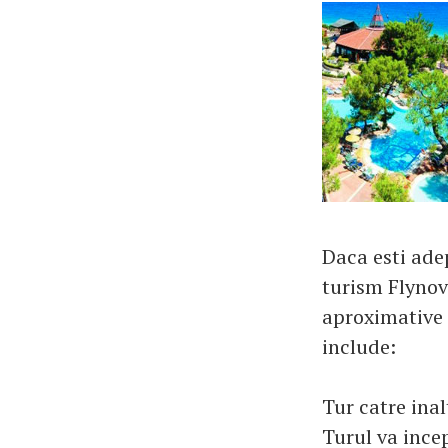
Daca esti adep
turism Flynova
aproximative d
include:
Tur catre inal
Turul va incep