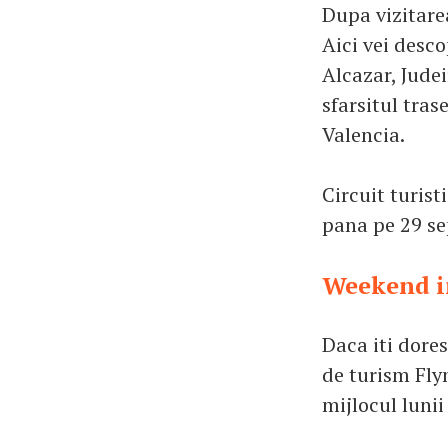
Dupa vizitarea
Aici vei desc
Alcazar, Judei
sfarsitul tras
Valencia.
Circuit turist
pana pe 29 se
Weekend i
Daca iti dores
de turism Fly
mijlocul luni