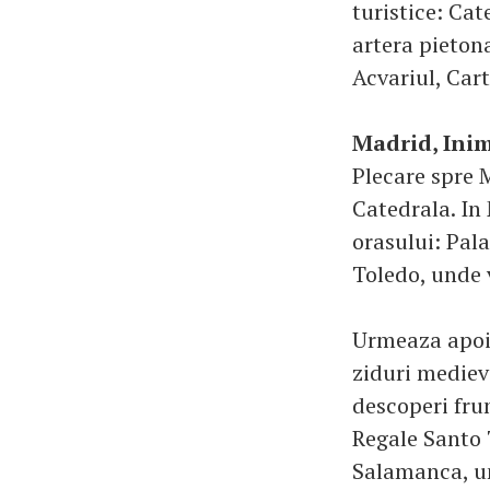
turistice: Ca
artera pietona
Acvariul, Cart
Madrid, Inim
Plecare spre M
Catedrala. In
orasului: Pala
Toledo, unde v
Urmeaza apoi 
ziduri medieva
descoperi fru
Regale Santo 
Salamanca, u