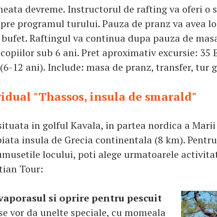
eata devreme. Instructorul de rafting va oferi o 
pre programul turului. Pauza de pranz va avea lo
 bufet. Raftingul va continua dupa pauza de masa
 copiilor sub 6 ani. Pret aproximativ excursie: 35 
(6-12 ani). Include: masa de pranz, transfer, tur 
vidual "Thassos, insula de smarald"
ituata in golful Kavala, in partea nordica a Marii 
iata insula de Grecia continentala (8 km). Pentru
umusetile locului, poti alege urmatoarele activita
tian Tour:
vaporasul si oprire pentru pescuit
 se vor da unelte speciale, cu momeala