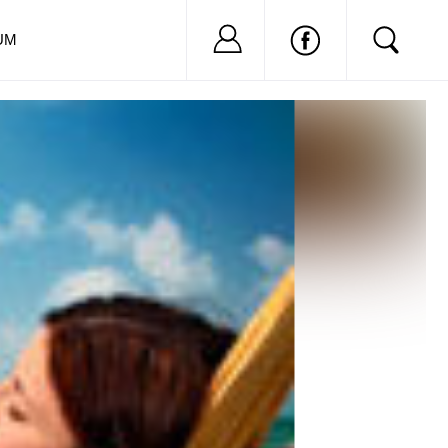
Nu ai cont?
Inregistreaza-
UM