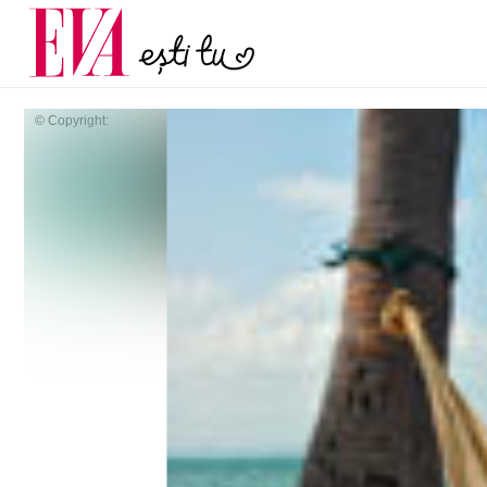
menopauză și când ar t
Carieră
la medic
Actualitate
© Copyright: