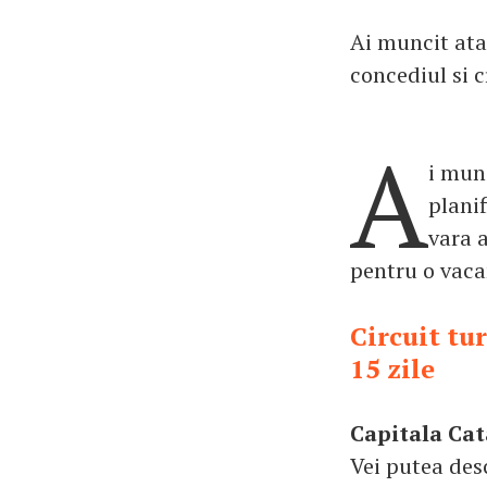
Ai muncit atat
concediul si c
A
i munc
planif
vara a
pentru o vacan
Circuit tur
15 zile
Capitala Cat
Vei putea des