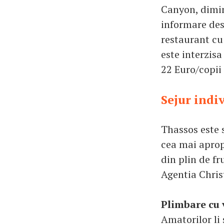
Canyon, dimin
informare des
restaurant cu
este interzisa
22 Euro/copii 
Sejur indi
Thassos este s
cea mai aprop
din plin de fr
Agentia Chris
Plimbare cu 
Amatorilor li