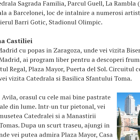
tedrala Sagrada Familia, Parcul Guell, La Rambla 
la a Barcelonei, loc de intalnire a numerosi artis
ierul Barri Gotic, Stadionul Olimpic.
a Castiliei
adrid cu popas in Zaragoza, unde vei vizita Biseri
 Madrid, ai program liber pentru a descoperi frum
tul Regal, Plaza Mayor, Puerta del Sol. Circuitul 
ei vizita Catedrala si Basilica Sfantului Toma.
Avila, orasul cu cele mai bine pastrate
le din lume. Intr-un tur pietonal, vei
musetea Catedralei si a Manastirii
Tomas. Dupa un scurt traseu, ajungi in
nde vei putea admira Plaza Mayor, Casa