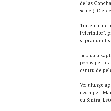
de las Concha
scoici), Clere
Traseul cont
Pelerinilor",
supranumit si 
In ziua a sapt
popas pe tara
centru de pel
Vei ajunge apo
descoperi Man
cu Sintra, Est