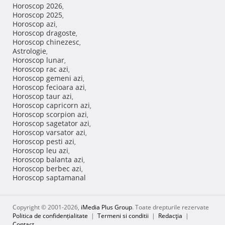
Horoscop 2026
,
Horoscop 2025
,
Horoscop azi
,
Horoscop dragoste
,
Horoscop chinezesc
,
Astrologie
,
Horoscop lunar
,
Horoscop rac azi
,
Horoscop gemeni azi
,
Horoscop fecioara azi
,
Horoscop taur azi
,
Horoscop capricorn azi
,
Horoscop scorpion azi
,
Horoscop sagetator azi
,
Horoscop varsator azi
,
Horoscop pesti azi
,
Horoscop leu azi
,
Horoscop balanta azi
,
Horoscop berbec azi
,
Horoscop saptamanal
Copyright © 2001-2026,
iMedia Plus Group
. Toate drepturile rezervate
Politica de confidențialitate
|
Termeni si conditii
|
Redacţia
|
Contact