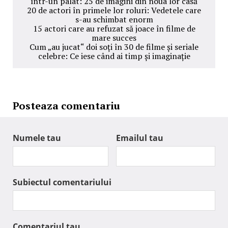
într-un palat: 25 de imagini din noua lor casă
20 de actori în primele lor roluri: Vedetele care
s-au schimbat enorm
15 actori care au refuzat să joace în filme de
mare succes
Cum „au jucat“ doi soți în 30 de filme și seriale
celebre: Ce iese când ai timp și imaginație
Posteaza comentariu
Numele tau
Emailul tau
Subiectul comentariului
Comentariul tau