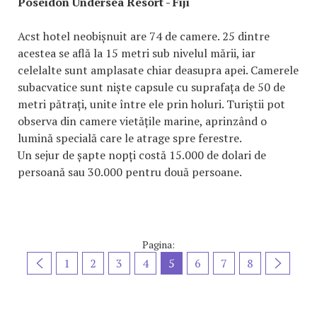
Poseidon Undersea Resort - Fiji
Acst hotel neobișnuit are 74 de camere. 25 dintre
acestea se află la 15 metri sub nivelul mării, iar
celelalte sunt amplasate chiar deasupra apei. Camerele
subacvatice sunt niște capsule cu suprafața de 50 de
metri pătrați, unite între ele prin holuri. Turiștii pot
observa din camere vietățile marine, aprinzând o
lumină specială care le atrage spre ferestre.
Un sejur de șapte nopți costă 15.000 de dolari de
persoană sau 30.000 pentru două persoane.
Pagina:
1
2
3
4
5
6
7
8