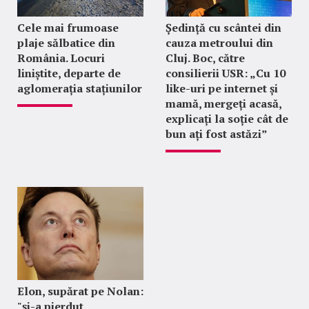
Cele mai frumoase
Ședință cu scântei din
plaje sălbatice din
cauza metroului din
România. Locuri
Cluj. Boc, către
liniștite, departe de
consilierii USR: „Cu 10
aglomerația stațiunilor
like-uri pe internet și
mamă, mergeți acasă,
explicați la soție cât de
bun ați fost astăzi”
Elon, supărat pe Nolan:
"şi-a pierdut