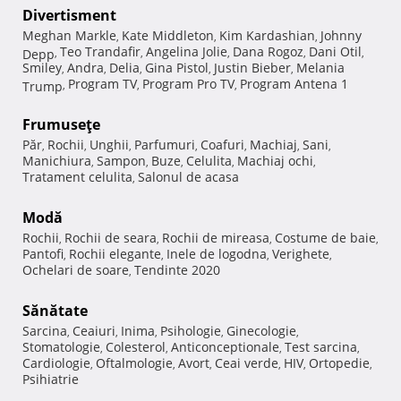
Divertisment
Meghan Markle
Kate Middleton
Kim Kardashian
Johnny
,
,
,
Teo Trandafir
Angelina Jolie
Dana Rogoz
Dani Otil
Depp
,
,
,
,
,
Smiley
Andra
Delia
Gina Pistol
Justin Bieber
Melania
,
,
,
,
,
Program TV
Program Pro TV
Program Antena 1
Trump
,
,
,
Frumuseţe
Păr
Rochii
Unghii
Parfumuri
Coafuri
Machiaj
Sani
,
,
,
,
,
,
,
Manichiura
Sampon
Buze
Celulita
Machiaj ochi
,
,
,
,
,
Tratament celulita
Salonul de acasa
,
Modă
Rochii
Rochii de seara
Rochii de mireasa
Costume de baie
,
,
,
,
Pantofi
Rochii elegante
Inele de logodna
Verighete
,
,
,
,
Ochelari de soare
Tendinte 2020
,
Sănătate
Sarcina
Ceaiuri
Inima
Psihologie
Ginecologie
,
,
,
,
,
Stomatologie
Colesterol
Anticonceptionale
Test sarcina
,
,
,
,
Cardiologie
Oftalmologie
Avort
Ceai verde
HIV
Ortopedie
,
,
,
,
,
,
Psihiatrie