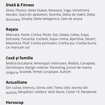
Dietă & Fitness
Diete
Fitness
Dieta Dukan
Relaxare
Yoga
Intretinere
,
,
,
,
,
,
Aerobic
Exercitii abdomen
Nutritie
Dieta de slabit
Dieta
,
,
,
,
Silueta
Dieta ketogenica
Sala de acasa
disociata
,
,
,
Reţete
Mancare
Paste
Ciorba
Peste
Sos
Salata
Cafea
Supa
,
,
,
,
,
,
,
,
Dulceata
Tocanita
Cocktail
Supa crema
Aperitive
Desert
,
,
,
,
,
,
Maioneza
Pilaf
Ciorba perisoare
Ciorba pui
Ciorba burta
,
,
,
,
,
Ce mancam azi
Casă şi familie
Mobila bucatarie
Amenajari interioare
Mobila
Canapele
,
,
,
,
Dormitoare
Design interior
Parenting
Jurnal de mama
,
,
,
Gravide
Femei curajoase
Autism
singura
,
,
,
Actualitate
Din culise
Interviu
Stirea zilei
Tema zilei
Iesirea din
,
,
,
,
Despărţiri celebre
Vesti Bune
Covid-19
Pandemie
autism
,
,
,
,
Horoscop