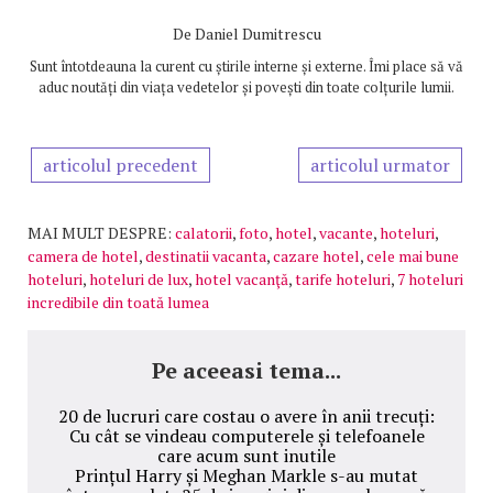
De
Daniel Dumitrescu
Sunt întotdeauna la curent cu știrile interne și externe. Îmi place să vă
aduc noutăți din viața vedetelor și povești din toate colțurile lumii.
articolul precedent
articolul urmator
MAI MULT DESPRE:
calatorii
,
foto
,
hotel
,
vacante
,
hoteluri
,
camera de hotel
,
destinatii vacanta
,
cazare hotel
,
cele mai bune
hoteluri
,
hoteluri de lux
,
hotel vacanţă
,
tarife hoteluri
,
7 hoteluri
incredibile din toată lumea
Pe aceeasi tema...
20 de lucruri care costau o avere în anii trecuți:
Cu cât se vindeau computerele și telefoanele
care acum sunt inutile
Prințul Harry și Meghan Markle s-au mutat