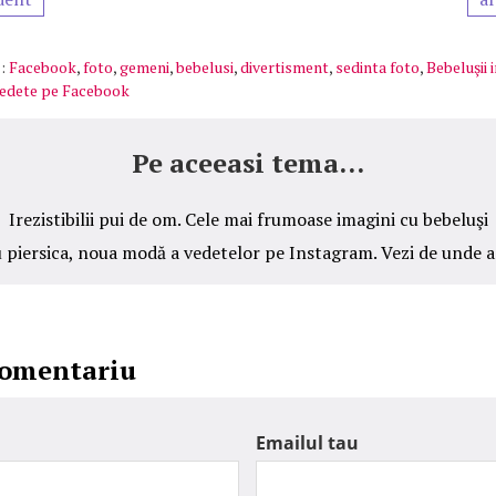
:
Facebook
,
foto
,
gemeni
,
bebelusi
,
divertisment
,
sedinta foto
,
Bebeluşii i
vedete pe Facebook
Pe aceeasi tema...
Irezistibilii pui de om. Cele mai frumoase imagini cu bebeluşi
 piersica, noua modă a vedetelor pe Instagram. Vezi de unde a
comentariu
Emailul tau