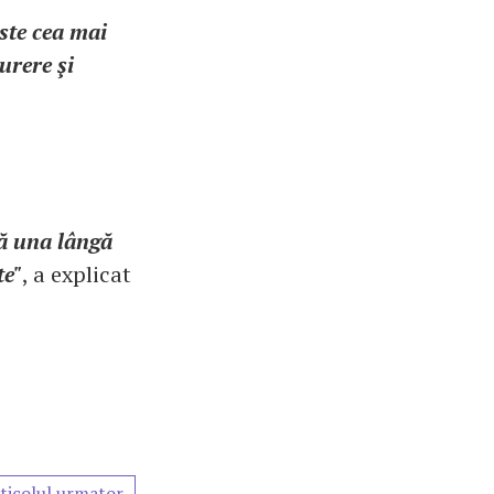
este cea mai
urere şi
ă una lângă
te"
, a explicat
ticolul urmator