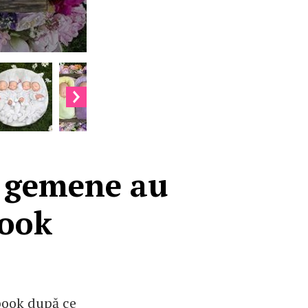
re gemene au
book
book după ce