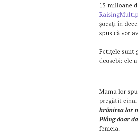
15 milioane de
RaisingMultip
şocaţi în dec
spus că vor av
Fetiţele sunt 
deosebi: ele a
Mama lor spun
pregătit cina.
hrănirea lor n
Plâng doar dac
femeia.