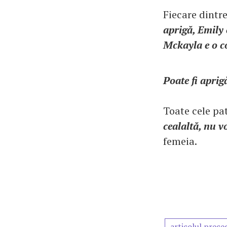
Fiecare dintre
aprigă, Emily 
Mckayla e o co
Poate fi aprig
Toate cele pat
cealaltă, nu v
femeia.
articolul prece