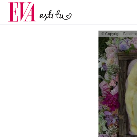
și 60 de ani. De ce te t
Carieră
pe măsură ce înaintez
Actualitate
© Copyright: Facebo