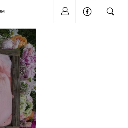
Nu ai cont?
Inregistreaza-
UM