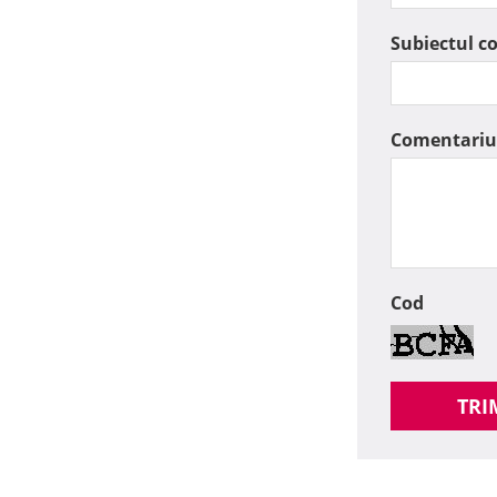
Subiectul c
Comentariu
Cod
TRI