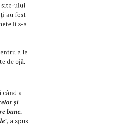
 site-ului
oţi au fost
ete li s-a
pentru a le
te de ojă.
ă când a
elor şi
re bune.
le"
, a spus