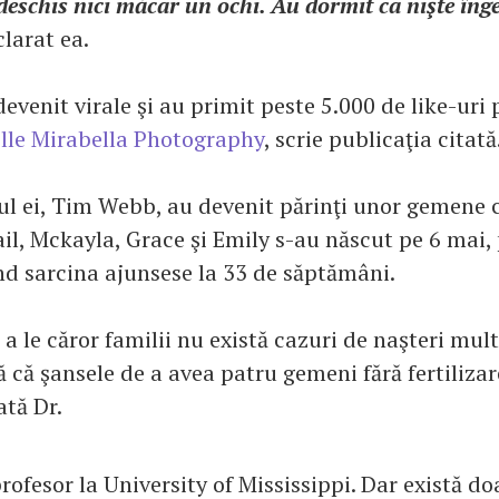
deschis nici măcar un ochi. Au dormit ca nişte înge
clarat ea.
evenit virale şi au primit peste 5.000 de like-uri
lle Mirabella Photography
, scrie publicaţia citată
ţul ei, Tim Webb, au devenit părinţi unor gemene
il, Mckayla, Grace şi Emily s-au născut pe 6 mai,
nd sarcina ajunsese la 33 de săptămâni.
 a le căror familii nu există cazuri de naşteri mult
ă că şansele de a avea patru gemeni fără fertiliza
ată Dr.
profesor la University of Mississippi. Dar există do