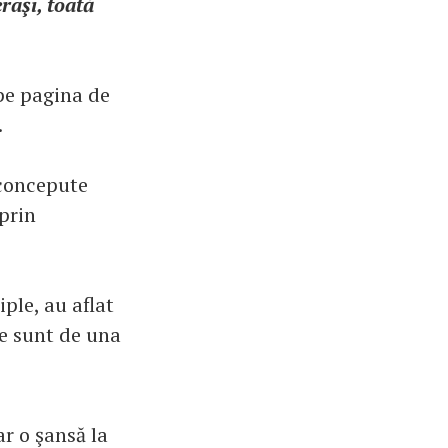
raşi, toată
 pe pagina de
.
 concepute
 prin
iple, au aflat
re sunt de una
ar o şansă la