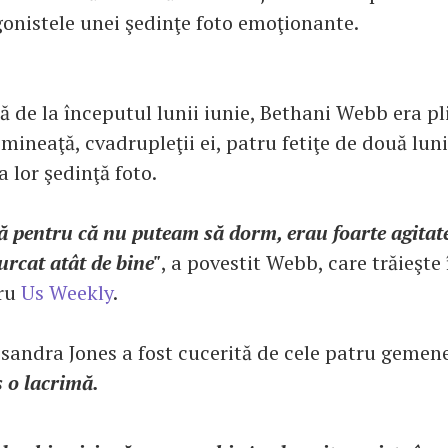
gonistele unei şedinţe foto emoţionante.
ă de la începutul lunii iunie, Bethani Webb era pl
imineaţă, cvadrupleţii ei, patru fetiţe de două lun
 lor şedinţă foto.
ă pentru că nu puteam să dorm, erau foarte agitate
rcat atât de bine"
, a povestit Webb, care trăieşte 
ru
Us Weekly
.
sandra Jones a fost cucerită de cele patru gemen
 o lacrimă.