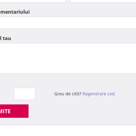
omentariului
l tau
Greu de citit?
Regenerare cod
MITE