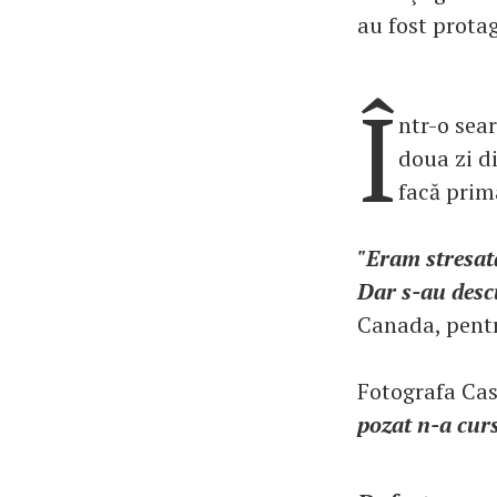
au fost prota
Î
ntr-o sear
doua zi d
facă prima
"Eram stresat
Dar s-au descu
Canada, pent
Fotografa Cas
pozat n-a curs