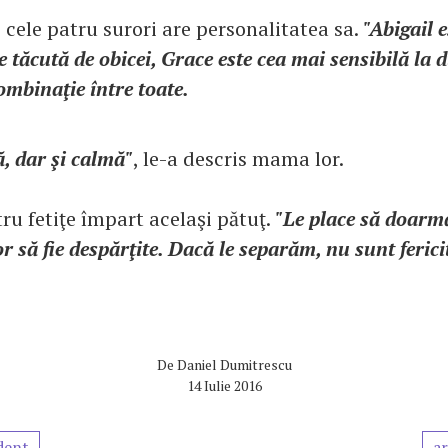
 cele patru surori are personalitatea sa.
"Abigail 
e tăcută de obicei, Grace este cea mai sensibilă la d
mbinaţie între toate.
ă, dar şi calmă"
, le-a descris mama lor.
ru fetiţe împart acelaşi pătuţ.
"Le place să doarm
or să fie despărţite. Dacă le separăm, nu sunt ferici
De
Daniel Dumitrescu
14 Iulie 2016
dent
ar