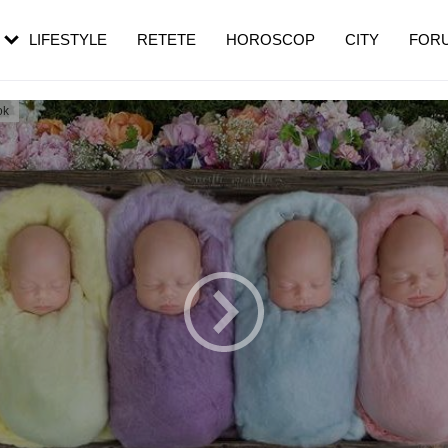
rezești mai des
Cât durează, cum te pregătești și cât
i în vârstă
de dureroasă este investigația
LIFESTYLE
RETETE
HOROSCOP
CITY
FOR
ok