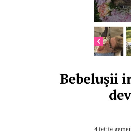
Bebeluşii i
dev
4 fetiţe geme