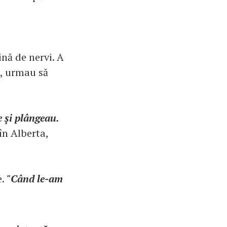
ină de nervi. A
i, urmau să
 şi plângeau.
în Alberta,
e.
"Când le-am