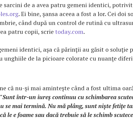
 sarcini de a avea patru gemeni identici, potrivit
les.org
. Ei bine, şansa aceea a fost a lor. Cei doi s
embrie, când după un control de rutină cu ultrasun
ea patru copii, scrie
today.com
.
gemeni identici, aşa că părinţii au găsit o soluţie 
u unghiile de la picioare colorate cu nuanţe diferi
e că nu-şi mai aminteşte când a fost ultima oar
"Sunt într-un iureş continuu cu schimbarea scutec
u se mai termină. Nu mă plâng, sunt nişte fetiţe ta
ă le e foame sau dacă trebuie să le schimb scutece