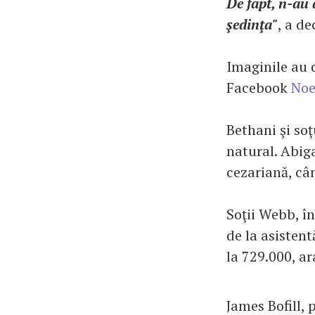
De fapt, n-au 
şedinţa"
, a de
Imaginile au d
Facebook
Noe
Bethani şi so
natural. Abiga
cezariană, câ
Soţii Webb, în
de la asistent
la 729.000, ar
James Bofill, 