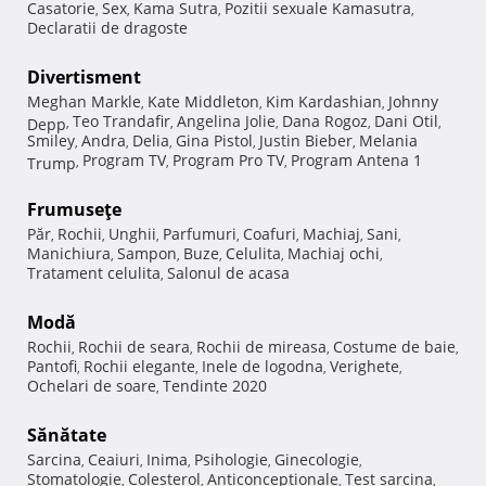
Casatorie
Sex
Kama Sutra
Pozitii sexuale Kamasutra
,
,
,
,
Declaratii de dragoste
Divertisment
Meghan Markle
Kate Middleton
Kim Kardashian
Johnny
,
,
,
Teo Trandafir
Angelina Jolie
Dana Rogoz
Dani Otil
Depp
,
,
,
,
,
Smiley
Andra
Delia
Gina Pistol
Justin Bieber
Melania
,
,
,
,
,
Program TV
Program Pro TV
Program Antena 1
Trump
,
,
,
Frumuseţe
Păr
Rochii
Unghii
Parfumuri
Coafuri
Machiaj
Sani
,
,
,
,
,
,
,
Manichiura
Sampon
Buze
Celulita
Machiaj ochi
,
,
,
,
,
Tratament celulita
Salonul de acasa
,
Modă
Rochii
Rochii de seara
Rochii de mireasa
Costume de baie
,
,
,
,
Pantofi
Rochii elegante
Inele de logodna
Verighete
,
,
,
,
Ochelari de soare
Tendinte 2020
,
Sănătate
Sarcina
Ceaiuri
Inima
Psihologie
Ginecologie
,
,
,
,
,
Stomatologie
Colesterol
Anticonceptionale
Test sarcina
,
,
,
,