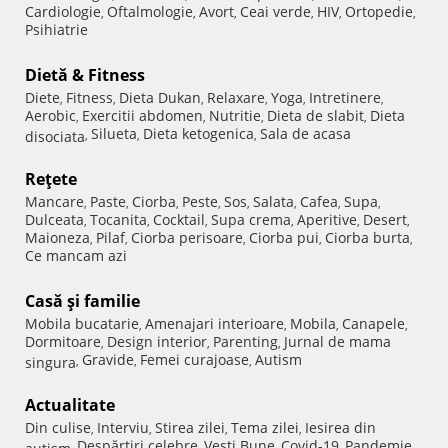
Cardiologie
Oftalmologie
Avort
Ceai verde
HIV
Ortopedie
,
,
,
,
,
,
Psihiatrie
Dietă & Fitness
Diete
Fitness
Dieta Dukan
Relaxare
Yoga
Intretinere
,
,
,
,
,
,
Aerobic
Exercitii abdomen
Nutritie
Dieta de slabit
Dieta
,
,
,
,
Silueta
Dieta ketogenica
Sala de acasa
disociata
,
,
,
Reţete
Mancare
Paste
Ciorba
Peste
Sos
Salata
Cafea
Supa
,
,
,
,
,
,
,
,
Dulceata
Tocanita
Cocktail
Supa crema
Aperitive
Desert
,
,
,
,
,
,
Maioneza
Pilaf
Ciorba perisoare
Ciorba pui
Ciorba burta
,
,
,
,
,
Ce mancam azi
Casă şi familie
Mobila bucatarie
Amenajari interioare
Mobila
Canapele
,
,
,
,
Dormitoare
Design interior
Parenting
Jurnal de mama
,
,
,
Gravide
Femei curajoase
Autism
singura
,
,
,
Actualitate
Din culise
Interviu
Stirea zilei
Tema zilei
Iesirea din
,
,
,
,
Despărţiri celebre
Vesti Bune
Covid-19
Pandemie
autism
,
,
,
,