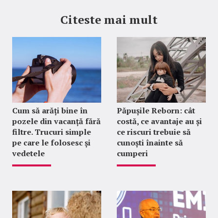
Citeste mai mult
Cum să arăți bine în
Păpușile Reborn: cât
pozele din vacanță fără
costă, ce avantaje au și
filtre. Trucuri simple
ce riscuri trebuie să
pe care le folosesc și
cunoști înainte să
vedetele
cumperi