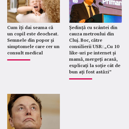
Cum îți dai seama că
Ședință cu scântei din
un copil este deocheat.
cauza metroului din
Semnele din popor și
Cluj. Boc, către
simptomele care cer un
consilierii USR: „Cu 10
consult medical
like-uri pe internet și
mamă, mergeți acasă,
explicați la soție cât de
bun ați fost astăzi”