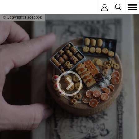
Inregistreaza
© Copyright: Facebook