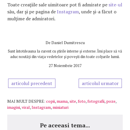
Toate creaţiile sale uimitoare pot fi admirate pe
site-ul
său, dar şi pe pagina de
Instagram
, unde şi-a făcut o
mulţime de admiratori.
De
Daniel Dumitrescu
Sunt întotdeauna la curent cu știrile interne și externe. Îmi place să vă
aduc noutăți din viața vedetelor și povești din toate colțurile lumii.
27 Noiembrie 2017
articolul precedent
articolul urmator
MAI MULT DESPRE:
copii
,
mama
,
site
,
foto
,
fotografii
,
poze
,
imagini
,
viral
,
Instagram
,
miniaturi
Pe aceeasi tema...