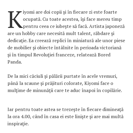
K
iyomi are doi copii şi în fiecare zi este foarte
ocupată. Cu toate acestea, îşi face mereu timp
pentru ceea ce iubeşte să facă. Artista japoneză
are un hobby care necesită mult talent, răbdare şi
dedicaţie. Ea creează replici în miniatură ale unor piese
de mobilier şi obiecte întâlnite în perioada victoriană
şi în timpul Revoluţiei franceze, relatează Bored
Panda.
De la mici căciuli şi pălării purtate în acele vremuri,
până la scaune şi prăjituri colorate, Kiyomi face o
mulţime de minunăţii care te aduc înapoi în copilărie.
Iar pentru toate astea se trezeşte în fiecare dimineaţă
la ora 4.00, când în casa ei este linişte şi are mai multă
inspiraţie.