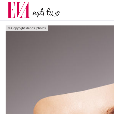
și 60 de ani. De ce te t
Carieră
pe măsură ce înaintez
Actualitate
© Copyright: depositphotos