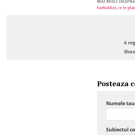
MAI MULT DESPRE
barbatilor
,
ce le pla
6 reg
Horos
Posteaza 
Numele tau
Subiectul c