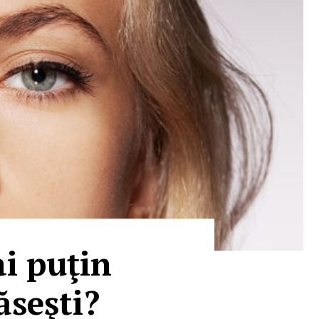
ai puţin
ăseşti?