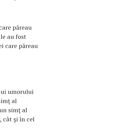
 care păreau
le au fost
ei care păreau
ului umorului
simţ al
un simţ al
 cât şi în cel