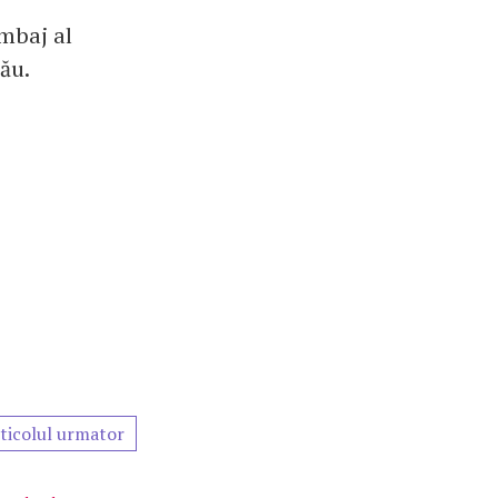
imbaj al
tău.
ticolul urmator