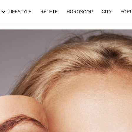
rezești mai des
Cât durează, cum te pregătești și cât
i în vârstă
de dureroasă este investigația
LIFESTYLE
RETETE
HOROSCOP
CITY
FOR