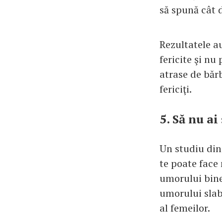
să spună cât d
Rezultatele au
fericite şi nu
atrase de băr
fericiţi.
5. Să nu a
Un studiu din 
te poate face 
umorului bine
umorului slab 
al femeilor.