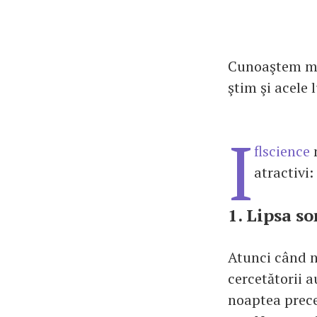
Cunoaştem mul
ştim şi acele
I
flscience
n
atractivi:
1. Lipsa s
Atunci când n
cercetătorii a
noaptea prece