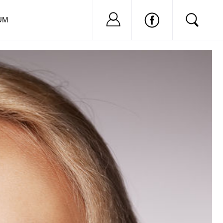
Nu ai cont?
Inregistreaza-
UM