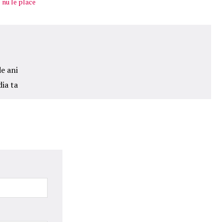
 nu le place
de ani
dia ta