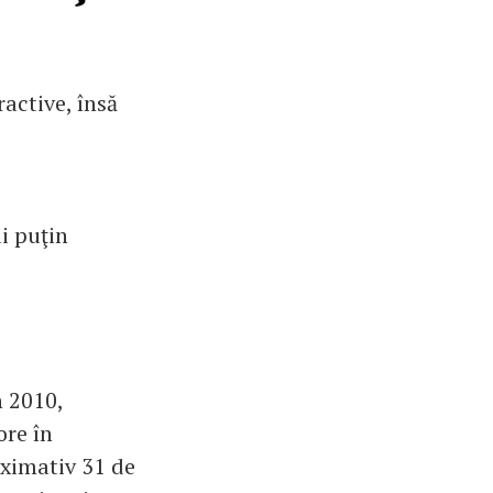
active, însă
ai puţin
n 2010,
ore în
ximativ 31 de