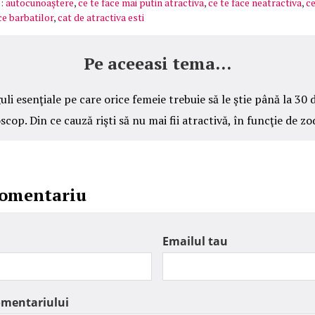
:
autocunoaştere
,
ce te face mai putin atractiva
,
ce te face neatractiva
,
ce
ce barbatilor
,
cat de atractiva esti
Pe aceeasi tema...
uli esenţiale pe care orice femeie trebuie să le ştie până la 30 
cop. Din ce cauză rişti să nu mai fii atractivă, în funcţie de zo
comentariu
Emailul tau
omentariului