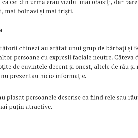
că cei din urmă erau vizibil mai obosiţi, dar păr
i, mai bolnavi şi mai trişti.
a
tătorii chinezi au arătat unui grup de bărbaţi şi 
 altor persoane cu expresii faciale neutre. Câteva 
ţite de cuvintele decent şi onest, altele de rău şi 
 nu prezentau nicio informaţie.
au plasat persoanele descrise ca fiind rele sau rău
ai puţin atractive.