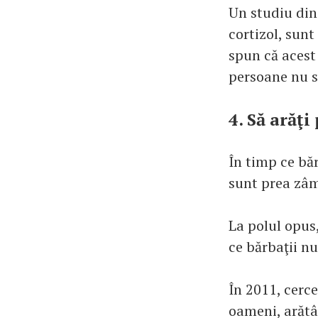
Un studiu din 
cortizol, sunt
spun că acest
persoane nu s
4. Să arăţ
În timp ce băr
sunt prea zâm
La polul opus
ce bărbaţii nu
În 2011, cerc
oameni, arătâ