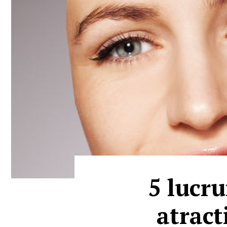
5 lucru
atract