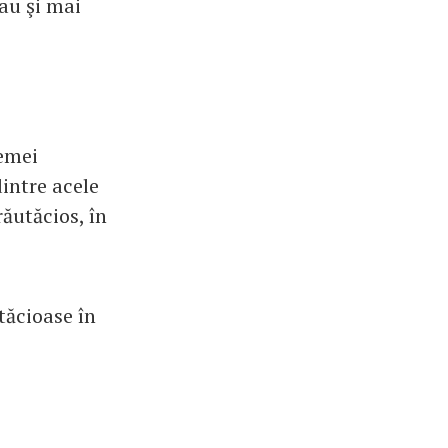
eau şi mai
femei
dintre acele
răutăcios, în
tăcioase în