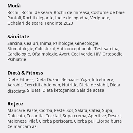
Modă
Rochii
Rochii de seara
Rochii de mireasa
Costume de baie
,
,
,
,
Pantofi
Rochii elegante
Inele de logodna
Verighete
,
,
,
,
Ochelari de soare
Tendinte 2020
,
Sănătate
Sarcina
Ceaiuri
Inima
Psihologie
Ginecologie
,
,
,
,
,
Stomatologie
Colesterol
Anticonceptionale
Test sarcina
,
,
,
,
Cardiologie
Oftalmologie
Avort
Ceai verde
HIV
Ortopedie
,
,
,
,
,
,
Psihiatrie
Dietă & Fitness
Diete
Fitness
Dieta Dukan
Relaxare
Yoga
Intretinere
,
,
,
,
,
,
Aerobic
Exercitii abdomen
Nutritie
Dieta de slabit
Dieta
,
,
,
,
Silueta
Dieta ketogenica
Sala de acasa
disociata
,
,
,
Reţete
Mancare
Paste
Ciorba
Peste
Sos
Salata
Cafea
Supa
,
,
,
,
,
,
,
,
Dulceata
Tocanita
Cocktail
Supa crema
Aperitive
Desert
,
,
,
,
,
,
Maioneza
Pilaf
Ciorba perisoare
Ciorba pui
Ciorba burta
,
,
,
,
,
Ce mancam azi