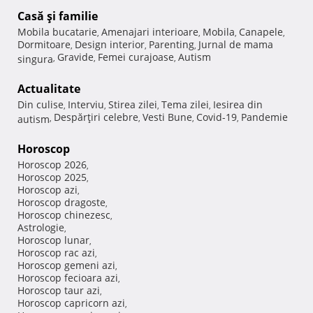
Casă şi familie
Mobila bucatarie
Amenajari interioare
Mobila
Canapele
,
,
,
,
Dormitoare
Design interior
Parenting
Jurnal de mama
,
,
,
Gravide
Femei curajoase
Autism
singura
,
,
,
Actualitate
Din culise
Interviu
Stirea zilei
Tema zilei
Iesirea din
,
,
,
,
Despărţiri celebre
Vesti Bune
Covid-19
Pandemie
autism
,
,
,
,
Horoscop
Horoscop 2026
,
Horoscop 2025
,
Horoscop azi
,
Horoscop dragoste
,
Horoscop chinezesc
,
Astrologie
,
Horoscop lunar
,
Horoscop rac azi
,
Horoscop gemeni azi
,
Horoscop fecioara azi
,
Horoscop taur azi
,
Horoscop capricorn azi
,