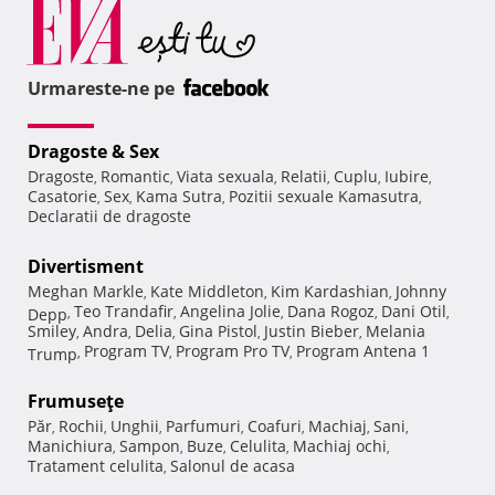
Urmareste-ne pe
Dragoste & Sex
Dragoste
Romantic
Viata sexuala
Relatii
Cuplu
Iubire
,
,
,
,
,
,
Casatorie
Sex
Kama Sutra
Pozitii sexuale Kamasutra
,
,
,
,
Declaratii de dragoste
Divertisment
Meghan Markle
Kate Middleton
Kim Kardashian
Johnny
,
,
,
Teo Trandafir
Angelina Jolie
Dana Rogoz
Dani Otil
Depp
,
,
,
,
,
Smiley
Andra
Delia
Gina Pistol
Justin Bieber
Melania
,
,
,
,
,
Program TV
Program Pro TV
Program Antena 1
Trump
,
,
,
Frumuseţe
Păr
Rochii
Unghii
Parfumuri
Coafuri
Machiaj
Sani
,
,
,
,
,
,
,
Manichiura
Sampon
Buze
Celulita
Machiaj ochi
,
,
,
,
,
Tratament celulita
Salonul de acasa
,