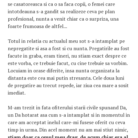
se casatoreasca si ca o sa faca copii, o femei care
intotdeauna s-a gandit sa realizeze ceva pe plan
profesional, nunta a venit chiar ca o surpriza, una
foarte frumoasa de altfel...
Totul in relatia cu actualul meu sot s-a intamplat pe
nepregatite si asa a fost si cu nunta. Pregatirile au fost
facute in graba, eram tineri, nu stiam exact despre ce
este vorba, ce trebuie facut, cu cine trebuie sa vorbim.
Locuiam in orase diferite, insa nunta organizata la
distanta este cea mai putin stresanta. Cele doua luni
de pregatire au trecut repede, iar ziua cea mare a sosit
imediat.
M-am trezit in fata ofiterului starii civile spunand Da,
un Da hotarat asa cum s-a intamplat si in momentul in
care am acceptat inelul care-mi fusese oferit cu ceva
timp in urma. Din acel moment nu am mai stiut nimic,
stiam doar ca omul meu drag, de acum chiar era al