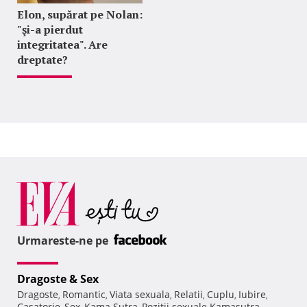
Elon, supărat pe Nolan:
"şi-a pierdut
integritatea". Are
dreptate?
Urmareste-ne pe
Dragoste & Sex
Dragoste
Romantic
Viata sexuala
Relatii
Cuplu
Iubire
,
,
,
,
,
,
Casatorie
Sex
Kama Sutra
Pozitii sexuale Kamasutra