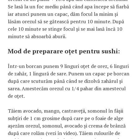
Se lasă la un foc mediu până când apa începe să fiarbă
iar atunci punem un capac, dăm focul la minim și
lăsăm orezul să se gătească pentru 10 minute. După
cele 10 minute se stinge focul și se mai lasă încă 10
minute să absoarbă aburii.
Mod de preparare oțet pentru sushi:
Într-un borcan punem 9 linguri oțet de orez, 6 linguri
de zahăr, 1 lingură de sare. Punem un capac pe borcan
după care scuturăm până când se dizolvă zahărul și
sarea. Amestecăm orezul cu 1/4 pahar din amestecul
de oțet.
Tăiem avocado, mango, castraveții, somonul în fâșii
subțiri de 1 cm grosime după care pe o foaie de alge
așezăm orezul, somonul, avocado și crema de brânză
după care rolăm (vezi în video). Tăiem rulourile de