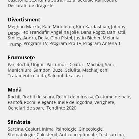
,
,
,
,
Declaratii de dragoste
Divertisment
Meghan Markle
Kate Middleton
Kim Kardashian
Johnny
,
,
,
Teo Trandafir
Angelina Jolie
Dana Rogoz
Dani Otil
Depp
,
,
,
,
,
Smiley
Andra
Delia
Gina Pistol
Justin Bieber
Melania
,
,
,
,
,
Program TV
Program Pro TV
Program Antena 1
Trump
,
,
,
Frumuseţe
Păr
Rochii
Unghii
Parfumuri
Coafuri
Machiaj
Sani
,
,
,
,
,
,
,
Manichiura
Sampon
Buze
Celulita
Machiaj ochi
,
,
,
,
,
Tratament celulita
Salonul de acasa
,
Modă
Rochii
Rochii de seara
Rochii de mireasa
Costume de baie
,
,
,
,
Pantofi
Rochii elegante
Inele de logodna
Verighete
,
,
,
,
Ochelari de soare
Tendinte 2020
,
Sănătate
Sarcina
Ceaiuri
Inima
Psihologie
Ginecologie
,
,
,
,
,
Stomatologie
Colesterol
Anticonceptionale
Test sarcina
,
,
,
,