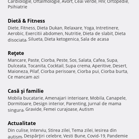
Cardiologie
Oftalmologie
Avort
Ceai verde
HIV
Ortopedie
,
,
,
,
,
,
Psihiatrie
Dietă & Fitness
Diete
Fitness
Dieta Dukan
Relaxare
Yoga
Intretinere
,
,
,
,
,
,
Aerobic
Exercitii abdomen
Nutritie
Dieta de slabit
Dieta
,
,
,
,
Silueta
Dieta ketogenica
Sala de acasa
disociata
,
,
,
Reţete
Mancare
Paste
Ciorba
Peste
Sos
Salata
Cafea
Supa
,
,
,
,
,
,
,
,
Dulceata
Tocanita
Cocktail
Supa crema
Aperitive
Desert
,
,
,
,
,
,
Maioneza
Pilaf
Ciorba perisoare
Ciorba pui
Ciorba burta
,
,
,
,
,
Ce mancam azi
Casă şi familie
Mobila bucatarie
Amenajari interioare
Mobila
Canapele
,
,
,
,
Dormitoare
Design interior
Parenting
Jurnal de mama
,
,
,
Gravide
Femei curajoase
Autism
singura
,
,
,
Actualitate
Din culise
Interviu
Stirea zilei
Tema zilei
Iesirea din
,
,
,
,
Despărţiri celebre
Vesti Bune
Covid-19
Pandemie
autism
,
,
,
,