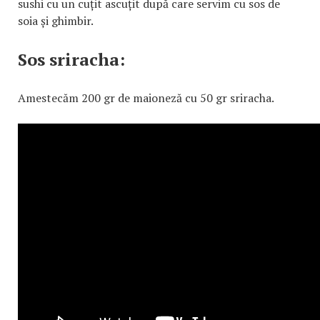
sushi cu un cuțit ascuțit după care servim cu sos de
soia și ghimbir.
Sos sriracha:
Amestecăm 200 gr de maioneză cu 50 gr sriracha.