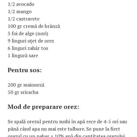
1/2 avocado
1/2 mango
1/2 castravete
100 gr cremă de brânză
3 foi de alge (nori)
9 linguri oțet de orez
6 linguri zahăr tos
1 lingură sare
Pentru sos:
200 gr maioneză
50 gr sriracha
Mod de preparare orez:
Se spală orezul pentru sushi în apă rece de 4-5 ori sau
până când apa nu mai este tulbure. Se pune la fiert
orezul cu un pahar + 10% apă din cantitatea orezului.