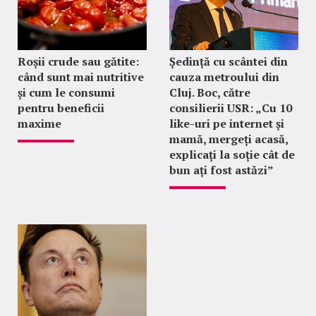
Roșii crude sau gătite:
Ședință cu scântei din
când sunt mai nutritive
cauza metroului din
și cum le consumi
Cluj. Boc, către
pentru beneficii
consilierii USR: „Cu 10
maxime
like-uri pe internet și
mamă, mergeți acasă,
explicați la soție cât de
bun ați fost astăzi”