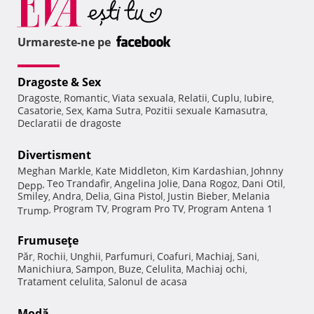
Urmareste-ne pe
Dragoste & Sex
Dragoste
Romantic
Viata sexuala
Relatii
Cuplu
Iubire
,
,
,
,
,
,
Casatorie
Sex
Kama Sutra
Pozitii sexuale Kamasutra
,
,
,
,
Declaratii de dragoste
Divertisment
Meghan Markle
Kate Middleton
Kim Kardashian
Johnny
,
,
,
Teo Trandafir
Angelina Jolie
Dana Rogoz
Dani Otil
Depp
,
,
,
,
,
Smiley
Andra
Delia
Gina Pistol
Justin Bieber
Melania
,
,
,
,
,
Program TV
Program Pro TV
Program Antena 1
Trump
,
,
,
Frumuseţe
Păr
Rochii
Unghii
Parfumuri
Coafuri
Machiaj
Sani
,
,
,
,
,
,
,
Manichiura
Sampon
Buze
Celulita
Machiaj ochi
,
,
,
,
,
Tratament celulita
Salonul de acasa
,
Modă