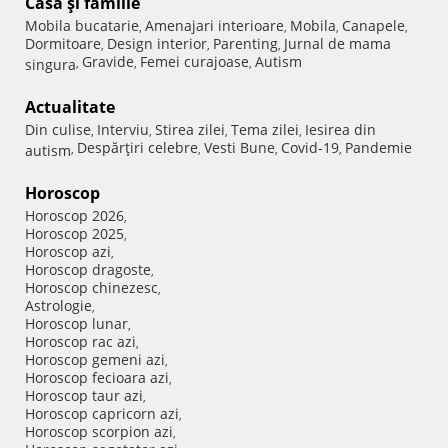
Casă şi familie
Mobila bucatarie
Amenajari interioare
Mobila
Canapele
,
,
,
,
Dormitoare
Design interior
Parenting
Jurnal de mama
,
,
,
Gravide
Femei curajoase
Autism
singura
,
,
,
Actualitate
Din culise
Interviu
Stirea zilei
Tema zilei
Iesirea din
,
,
,
,
Despărţiri celebre
Vesti Bune
Covid-19
Pandemie
autism
,
,
,
,
Horoscop
Horoscop 2026
,
Horoscop 2025
,
Horoscop azi
,
Horoscop dragoste
,
Horoscop chinezesc
,
Astrologie
,
Horoscop lunar
,
Horoscop rac azi
,
Horoscop gemeni azi
,
Horoscop fecioara azi
,
Horoscop taur azi
,
Horoscop capricorn azi
,
Horoscop scorpion azi
,