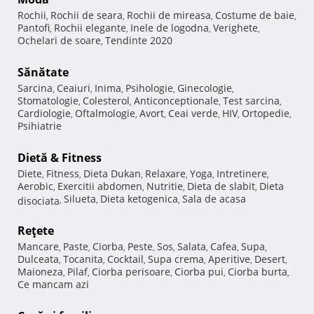
Rochii
Rochii de seara
Rochii de mireasa
Costume de baie
,
,
,
,
Pantofi
Rochii elegante
Inele de logodna
Verighete
,
,
,
,
Ochelari de soare
Tendinte 2020
,
Sănătate
Sarcina
Ceaiuri
Inima
Psihologie
Ginecologie
,
,
,
,
,
Stomatologie
Colesterol
Anticonceptionale
Test sarcina
,
,
,
,
Cardiologie
Oftalmologie
Avort
Ceai verde
HIV
Ortopedie
,
,
,
,
,
,
Psihiatrie
Dietă & Fitness
Diete
Fitness
Dieta Dukan
Relaxare
Yoga
Intretinere
,
,
,
,
,
,
Aerobic
Exercitii abdomen
Nutritie
Dieta de slabit
Dieta
,
,
,
,
Silueta
Dieta ketogenica
Sala de acasa
disociata
,
,
,
Reţete
Mancare
Paste
Ciorba
Peste
Sos
Salata
Cafea
Supa
,
,
,
,
,
,
,
,
Dulceata
Tocanita
Cocktail
Supa crema
Aperitive
Desert
,
,
,
,
,
,
Maioneza
Pilaf
Ciorba perisoare
Ciorba pui
Ciorba burta
,
,
,
,
,
Ce mancam azi