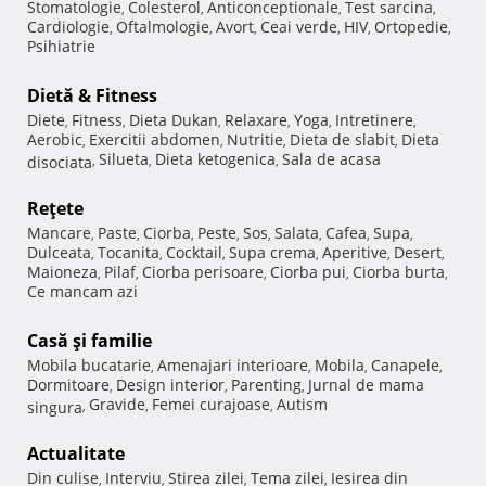
Stomatologie
Colesterol
Anticonceptionale
Test sarcina
,
,
,
,
Cardiologie
Oftalmologie
Avort
Ceai verde
HIV
Ortopedie
,
,
,
,
,
,
Psihiatrie
Dietă & Fitness
Diete
Fitness
Dieta Dukan
Relaxare
Yoga
Intretinere
,
,
,
,
,
,
Aerobic
Exercitii abdomen
Nutritie
Dieta de slabit
Dieta
,
,
,
,
Silueta
Dieta ketogenica
Sala de acasa
disociata
,
,
,
Reţete
Mancare
Paste
Ciorba
Peste
Sos
Salata
Cafea
Supa
,
,
,
,
,
,
,
,
Dulceata
Tocanita
Cocktail
Supa crema
Aperitive
Desert
,
,
,
,
,
,
Maioneza
Pilaf
Ciorba perisoare
Ciorba pui
Ciorba burta
,
,
,
,
,
Ce mancam azi
Casă şi familie
Mobila bucatarie
Amenajari interioare
Mobila
Canapele
,
,
,
,
Dormitoare
Design interior
Parenting
Jurnal de mama
,
,
,
Gravide
Femei curajoase
Autism
singura
,
,
,
Actualitate
Din culise
Interviu
Stirea zilei
Tema zilei
Iesirea din
,
,
,
,