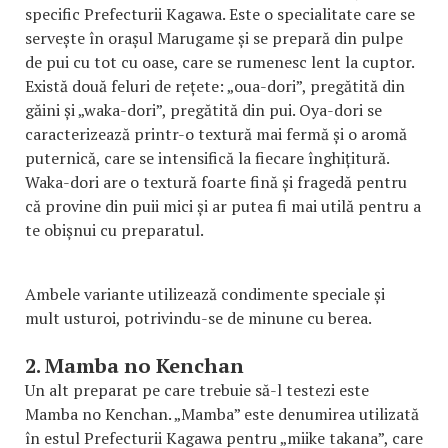
specific Prefecturii Kagawa. Este o specialitate care se
servește în orașul Marugame și se prepară din pulpe
de pui cu tot cu oase, care se rumenesc lent la cuptor.
Există două feluri de rețete: „oua-dori”, pregătită din
găini și „waka-dori”, pregătită din pui. Oya-dori se
caracterizează printr-o textură mai fermă și o aromă
puternică, care se intensifică la fiecare înghițitură.
Waka-dori are o textură foarte fină și fragedă pentru
că provine din puii mici și ar putea fi mai utilă pentru a
te obișnui cu preparatul.
Ambele variante utilizează condimente speciale și
mult usturoi, potrivindu-se de minune cu berea.
2. Mamba no Kenchan
Un alt preparat pe care trebuie să-l testezi este
Mamba no Kenchan. „Mamba” este denumirea utilizată
în estul Prefecturii Kagawa pentru „miike takana”, care