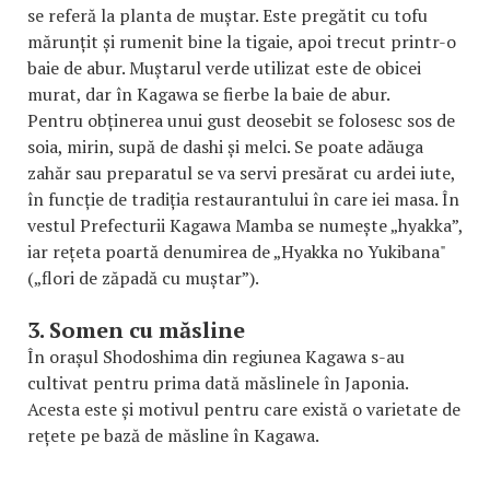
se referă la planta de muștar. Este pregătit cu tofu
mărunțit și rumenit bine la tigaie, apoi trecut printr-o
baie de abur. Muștarul verde utilizat este de obicei
murat, dar în Kagawa se fierbe la baie de abur.
Pentru obținerea unui gust deosebit se folosesc sos de
soia, mirin, supă de dashi și melci. Se poate adăuga
zahăr sau preparatul se va servi presărat cu ardei iute,
în funcție de tradiția restaurantului în care iei masa. În
vestul Prefecturii Kagawa Mamba se numește „hyakka”,
iar rețeta poartă denumirea de „Hyakka no Yukibana"
(„flori de zăpadă cu muștar”).
3. Somen cu măsline
În orașul Shodoshima din regiunea Kagawa s-au
cultivat pentru prima dată măslinele în Japonia.
Acesta este și motivul pentru care există o varietate de
rețete pe bază de măsline în Kagawa.