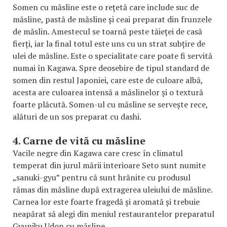
Somen cu măsline este o rețetă care include suc de
măsline, pastă de măsline și ceai preparat din frunzele
de măslin. Amestecul se toarnă peste tăieței de casă
fierți, iar la final totul este uns cu un strat subțire de
ulei de măsline. Este o specialitate care poate fi servită
numai în Kagawa. Spre deosebire de tipul standard de
somen din restul Japoniei, care este de culoare albă,
acesta are culoarea intensă a măslinelor și o textură
foarte plăcută. Somen-ul cu măsline se servește rece,
alături de un sos preparat cu dashi.
4. Carne de vită cu măsline
Vacile negre din Kagawa care cresc în climatul
temperat din jurul mării interioare Seto sunt numite
„sanuki-gyu” pentru că sunt hrănite cu produsul
rămas din măsline după extragerea uleiului de măsline.
Carnea lor este foarte fragedă și aromată și trebuie
neapărat să alegi din meniul restaurantelor preparatul
Gyuniku Udon cu măsline.