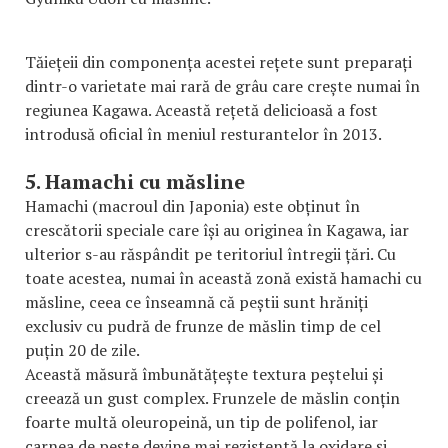
Tăiețeii din componența acestei rețete sunt preparați
dintr-o varietate mai rară de grâu care crește numai în
regiunea Kagawa. Această rețetă delicioasă a fost
introdusă oficial în meniul resturantelor în 2013.
5. Hamachi cu măsline
Hamachi (macroul din Japonia) este obținut în
crescătorii speciale care își au originea în Kagawa, iar
ulterior s-au răspândit pe teritoriul întregii țări. Cu
toate acestea, numai în această zonă există hamachi cu
măsline, ceea ce înseamnă că peștii sunt hrăniți
exclusiv cu pudră de frunze de măslin timp de cel
puțin 20 de zile.
Această măsură îmbunătățește textura peștelui și
creează un gust complex. Frunzele de măslin conțin
foarte multă oleuropeină, un tip de polifenol, iar
carnea de pește devine mai rezistentă la oxidare și