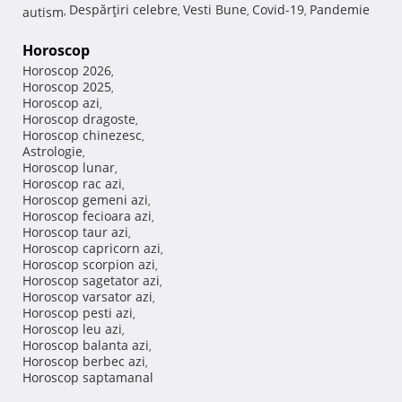
Despărţiri celebre
Vesti Bune
Covid-19
Pandemie
autism
,
,
,
,
Horoscop
Horoscop 2026
,
Horoscop 2025
,
Horoscop azi
,
Horoscop dragoste
,
Horoscop chinezesc
,
Astrologie
,
Horoscop lunar
,
Horoscop rac azi
,
Horoscop gemeni azi
,
Horoscop fecioara azi
,
Horoscop taur azi
,
Horoscop capricorn azi
,
Horoscop scorpion azi
,
Horoscop sagetator azi
,
Horoscop varsator azi
,
Horoscop pesti azi
,
Horoscop leu azi
,
Horoscop balanta azi
,
Horoscop berbec azi
,
Horoscop saptamanal