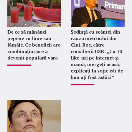
De ce să mănânci
Ședință cu scântei din
pepene cu lime sau
cauza metroului din
lămâie. Ce beneficii are
Cluj. Boc, către
combinația care a
consilierii USR: „Cu 10
devenit populară vara
like-uri pe internet și
mamă, mergeți acasă,
explicați la soție cât de
bun ați fost astăzi”