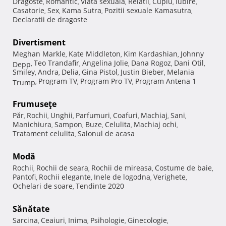
Dragoste
Romantic
Viata sexuala
Relatii
Cuplu
Iubire
,
,
,
,
,
,
Casatorie
Sex
Kama Sutra
Pozitii sexuale Kamasutra
,
,
,
,
Declaratii de dragoste
Divertisment
Meghan Markle
Kate Middleton
Kim Kardashian
Johnny
,
,
,
Teo Trandafir
Angelina Jolie
Dana Rogoz
Dani Otil
Depp
,
,
,
,
,
Smiley
Andra
Delia
Gina Pistol
Justin Bieber
Melania
,
,
,
,
,
Program TV
Program Pro TV
Program Antena 1
Trump
,
,
,
Frumuseţe
Păr
Rochii
Unghii
Parfumuri
Coafuri
Machiaj
Sani
,
,
,
,
,
,
,
Manichiura
Sampon
Buze
Celulita
Machiaj ochi
,
,
,
,
,
Tratament celulita
Salonul de acasa
,
Modă
Rochii
Rochii de seara
Rochii de mireasa
Costume de baie
,
,
,
,
Pantofi
Rochii elegante
Inele de logodna
Verighete
,
,
,
,
Ochelari de soare
Tendinte 2020
,
Sănătate
Sarcina
Ceaiuri
Inima
Psihologie
Ginecologie
,
,
,
,
,