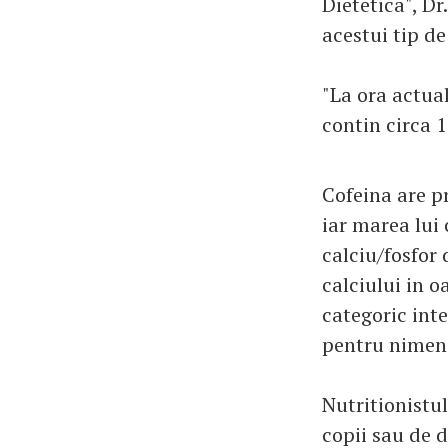
Dietetica", D
acestui tip de
"La ora actua
contin circa 1
Cofeina are pr
iar marea lui 
calciu/fosfor 
calciului in o
categoric inte
pentru nimeni
Nutritionistu
copii sau de 