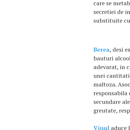
care se metab
secretiei de i
substituite cu
Berea
, desi 
bauturi alcool
adevarat, in c
unei cantitat
maltoza. Asoc
responsabila 
secundare ale
greutate, resp
Vinul
aduce l