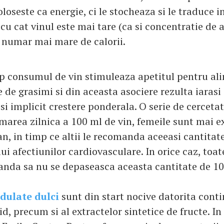
oloseste ca energie, ci le stocheaza si le traduce 
 cu cat vinul este mai tare (ca si concentratie de 
 numar mai mare de calorii.
mp consumul de vin stimuleaza apetitul pentru al
de grasimi si din aceasta asociere rezulta iarasi 
i implicit crestere ponderala. O serie de cerceta
marea zilnica a 100 ml de vin, femeile sunt mai e
n, in timp ce altii le recomanda aceeasi cantitat
lui afectiunilor cardiovasculare. In orice caz, toat
anda sa nu se depaseasca aceasta cantitate de 10
idulate dulci
sunt din start nocive datorita cont
id, precum si al extractelor sintetice de fructe. I