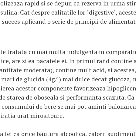
olizeaza rapid si se depun ca rezerva in urma sti
nsulina. Cat despre calitatile lor "digestive", aceste
 succes aplicand o serie de principii de alimenta
este tratata cu mai multa indulgenta in comparati
ice, are si ea pacatele ei. In primul rand contine a
antitate moderata), contine mult acid, si acestea
i mari de glucida (4g/l) mai dulce decat glucoza,
ierea acestor componente favorizeaza hipoglicem
de starea de oboseala si performanta scazuta. Ca 
 consumului de bere se mai pot aminti balonarea,
iratia urat mirositoare.
a fel ca orice bautura alcoolica, calorii suplimen