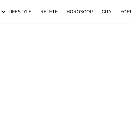
rezești mai des
Cât durează, cum te pregătești și cât
i în vârstă
de dureroasă este investigația
LIFESTYLE
RETETE
HOROSCOP
CITY
FOR