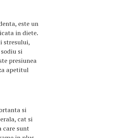
denta, este un
icata in diete.
 stresului,
sodiu si
este presiunea
za apetitul
ortanta si
rala, cat si
a care sunt
rame in plus.