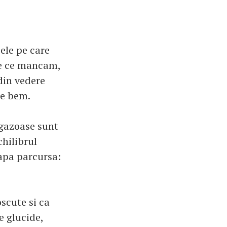
ele pe care
re ce mancam,
 din vedere
ce bem.
ogazoase sunt
chilibrul
tapa parcursa:
oscute si ca
e glucide,