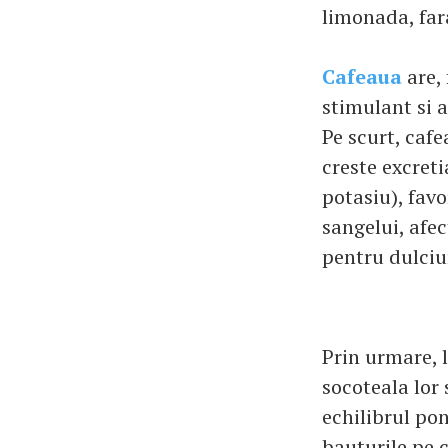
limonada, fara
Cafeaua
are, 
stimulant si a
Pe scurt, caf
creste excret
potasiu), favo
sangelui, afe
pentru dulciur
Prin urmare, 
socoteala lor 
echilibrul po
bauturile pe 