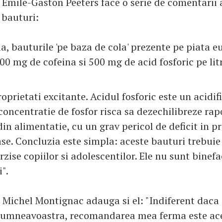
r. Emile-Gaston Peeters face o serie de comentarii
 bauturi:
la, bauturile 'pe baza de cola' prezente pe piata 
00 mg de cofeina si 500 mg de acid fosforic pe lit
oprietati excitante. Acidul fosforic este un acidif
concentratie de fosfor risca sa dezechilibreze rap
din alimentatie, cu un grav pericol de deficit in pri
ase. Concluzia este simpla: aceste bauturi trebuie 
rzise copiilor si adolescentilor. Ele nu sunt binef
".
l Michel Montignac adauga si el: "Indiferent daca
dumneavoastra, recomandarea mea ferma este ace