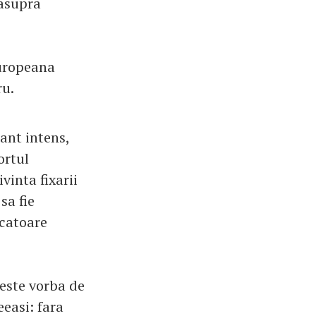
 asupra
europeana
ru.
iant intens,
ortul
vinta fixarii
sa fie
acatoare
 este vorba de
easi: fara