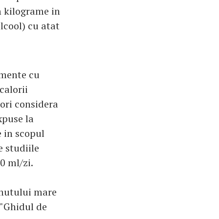
in kilograme in
alcool) cu atat
imente cu
calorii
tori considera
xpuse la
e in scopul
e studiile
0 ml/zi.
inutului mare
n "Ghidul de