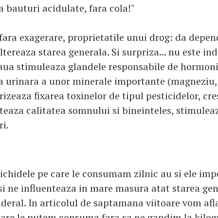
 bauturi acidulate, fara cola!"
fara exagerare, proprietatile unui drog: da depen
ltereaza starea generala. Si surpriza... nu este ind
eaua stimuleaza glandele responsabile de hormonii
ia urinara a unor minerale importante (magneziu, 
rizeaza fixarea toxinelor de tipul pesticidelor, cr
cteaza calitatea somnului si bineinteles, stimulea
i.
lichidele pe care le consumam zilnic au si ele imp
si ne influenteaza in mare masura atat starea gene
nderal. In articolul de saptamana viitoare vom afl
care le putem consuma fara sa ne gandim la kilog