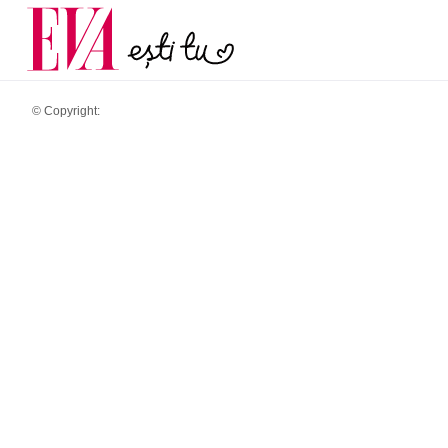
și 60 de ani. De ce te t
Carieră
pe măsură ce înaintez
Actualitate
© Copyright: