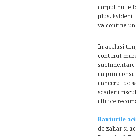
corpul nu le f
plus. Evident,
va contine un
In acelasi ti
continut mare 
suplimentare s
ca prin consu
cancerul de sa
scaderii riscu
clinice recom
Bauturile ac
de zahar si ac