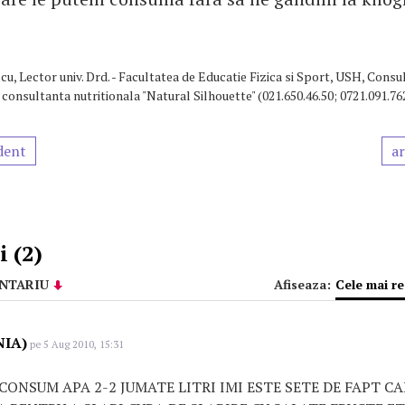
u, Lector univ. Drd. - Facultatea de Educatie Fizica si Sport, USH, Consul
i consultanta nutritionala "Natural Silhouette" (021.650.46.50; 0721.091.76
dent
ar
 (2)
NTARIU
Afiseaza:
Cele mai r
NIA)
pe 5 Aug 2010, 15:31
 CONSUM APA 2-2 JUMATE LITRI IMI ESTE SETE DE FAPT CA