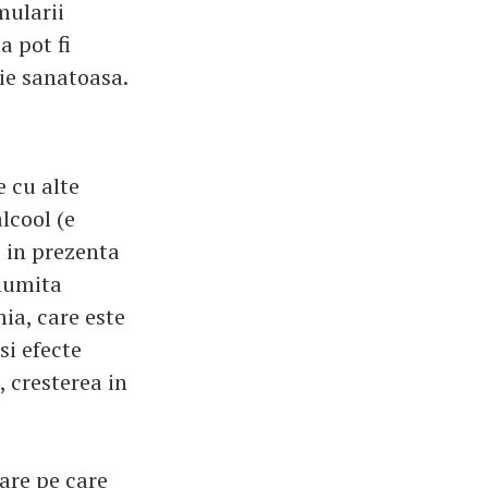
mularii
a pot fi
tie sanatoasa.
e cu alte
lcool (e
, in prezenta
 numita
ia, care este
si efecte
 cresterea in
tare pe care