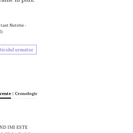
tant Nutritie -
2)
ticolul urmator
ecente
|
Cronologic
ND IMI ESTE