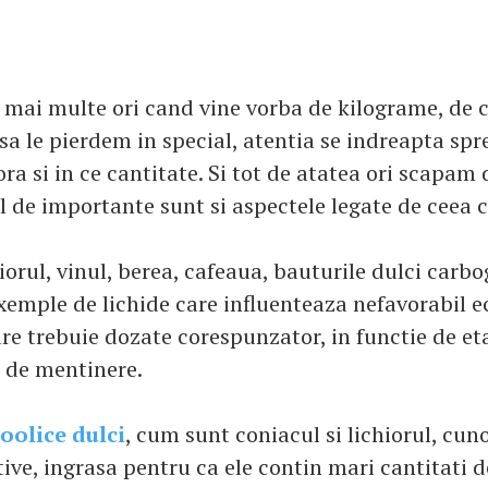
e mai multe ori cand vine vorba de kilograme, de c
sa le pierdem in special, atentia se indreapta sp
ora si in ce cantitate. Si tot de atatea ori scapam
el de importante sunt si aspectele legate de ceea 
iorul, vinul, berea, cafeaua, bauturile dulci carb
xemple de lichide care influenteaza nefavorabil e
are trebuie dozate corespunzator, in functie de e
u de mentinere.
oolice dulci
, cum sunt coniacul si lichiorul, cun
ive, ingrasa pentru ca ele contin mari cantitati d