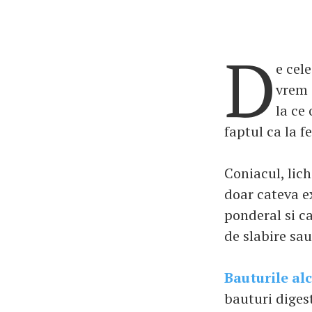
D
e cel
vrem 
la ce 
faptul ca la f
Coniacul, lich
doar cateva e
ponderal si c
de slabire sa
Bauturile alc
bauturi digest