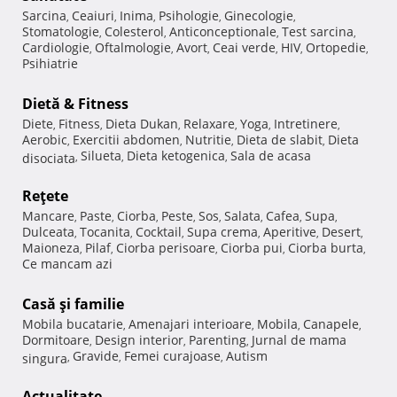
Sarcina
Ceaiuri
Inima
Psihologie
Ginecologie
,
,
,
,
,
Stomatologie
Colesterol
Anticonceptionale
Test sarcina
,
,
,
,
Cardiologie
Oftalmologie
Avort
Ceai verde
HIV
Ortopedie
,
,
,
,
,
,
Psihiatrie
Dietă & Fitness
Diete
Fitness
Dieta Dukan
Relaxare
Yoga
Intretinere
,
,
,
,
,
,
Aerobic
Exercitii abdomen
Nutritie
Dieta de slabit
Dieta
,
,
,
,
Silueta
Dieta ketogenica
Sala de acasa
disociata
,
,
,
Reţete
Mancare
Paste
Ciorba
Peste
Sos
Salata
Cafea
Supa
,
,
,
,
,
,
,
,
Dulceata
Tocanita
Cocktail
Supa crema
Aperitive
Desert
,
,
,
,
,
,
Maioneza
Pilaf
Ciorba perisoare
Ciorba pui
Ciorba burta
,
,
,
,
,
Ce mancam azi
Casă şi familie
Mobila bucatarie
Amenajari interioare
Mobila
Canapele
,
,
,
,
Dormitoare
Design interior
Parenting
Jurnal de mama
,
,
,
Gravide
Femei curajoase
Autism
singura
,
,
,
Actualitate