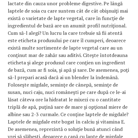
lactate din cauza unor probleme digestive. Pe lângă
laptele de soia cu care suntem cât de cât obişnuiţi mai
există o varietate de lapte vegetal, care în funcţie de
ingredientul de bază are un anumit profil nutriţional.
Cum să-l alegi? Un lucru la care trebuie să fii atentă
este eticheta produsului pe care îl cumperi, deoarece
există multe sortimente de lapte vegetal care au un
conţinut mar de zahăr sau aditivi. Citeşte întotdeauna
eticheta şi alege produsul care conţien un ingredient
de bază, cum ar fi soia, şi apă şi sare. De asemenea, poţi
să-l prepari acasă dacă ai un blender la îndemână.
Foloseşte migdale, seminţe de cânepă, seminţe de
susan, nuci caju, nuci româneşti pe care după ce le-ai
lăsat câteva ore la hidratat le mixezi cu o cantitate
triplă de apă, puţină sare de mare şi opţional miere de
albine sau 2-3 curmale. Ce conţine laptele de migdale?
Laptele de migdale este bogat în calciu şi vitamina E.
De asemenea, reprezintă o soluţie bună atunci când
vrei să slăbeşti, deoarece o cană cu lapte de migdale