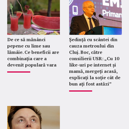
De ce să mănânci
Ședință cu scântei din
pepene cu lime sau
cauza metroului din
lămâie. Ce beneficii are
Cluj. Boc, către
combinația care a
consilierii USR: „Cu 10
devenit populară vara
like-uri pe internet și
mamă, mergeți acasă,
explicați la soție cât de
bun ați fost astăzi”