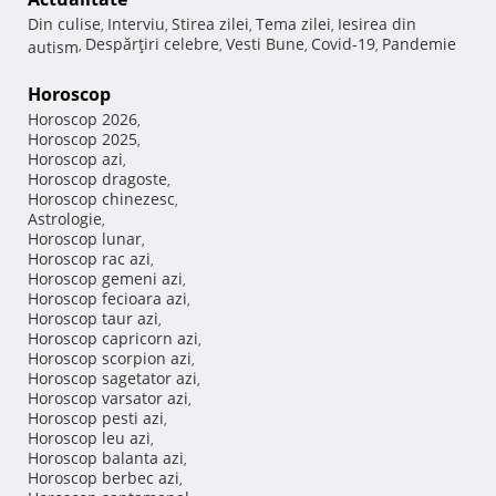
Din culise
Interviu
Stirea zilei
Tema zilei
Iesirea din
,
,
,
,
Despărţiri celebre
Vesti Bune
Covid-19
Pandemie
autism
,
,
,
,
Horoscop
Horoscop 2026
,
Horoscop 2025
,
Horoscop azi
,
Horoscop dragoste
,
Horoscop chinezesc
,
Astrologie
,
Horoscop lunar
,
Horoscop rac azi
,
Horoscop gemeni azi
,
Horoscop fecioara azi
,
Horoscop taur azi
,
Horoscop capricorn azi
,
Horoscop scorpion azi
,
Horoscop sagetator azi
,
Horoscop varsator azi
,
Horoscop pesti azi
,
Horoscop leu azi
,
Horoscop balanta azi
,
Horoscop berbec azi
,