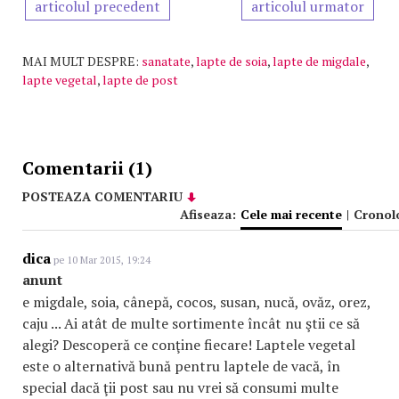
articolul precedent
articolul urmator
MAI MULT DESPRE:
sanatate
,
lapte de soia
,
lapte de migdale
,
lapte vegetal
,
lapte de post
Comentarii (1)
POSTEAZA COMENTARIU
Afiseaza:
Cele mai recente
|
Cronol
dica
pe 10 Mar 2015, 19:24
anunt
e migdale, soia, cânepă, cocos, susan, nucă, ovăz, orez,
caju ... Ai atât de multe sortimente încât nu ştii ce să
alegi? Descoperă ce conţine fiecare! Laptele vegetal
este o alternativă bună pentru laptele de vacă, în
special dacă ţii post sau nu vrei să consumi multe