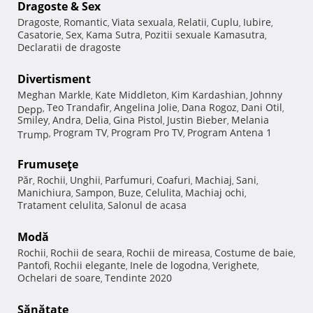
Dragoste & Sex
Dragoste
Romantic
Viata sexuala
Relatii
Cuplu
Iubire
,
,
,
,
,
,
Casatorie
Sex
Kama Sutra
Pozitii sexuale Kamasutra
,
,
,
,
Declaratii de dragoste
Divertisment
Meghan Markle
Kate Middleton
Kim Kardashian
Johnny
,
,
,
Teo Trandafir
Angelina Jolie
Dana Rogoz
Dani Otil
Depp
,
,
,
,
,
Smiley
Andra
Delia
Gina Pistol
Justin Bieber
Melania
,
,
,
,
,
Program TV
Program Pro TV
Program Antena 1
Trump
,
,
,
Frumuseţe
Păr
Rochii
Unghii
Parfumuri
Coafuri
Machiaj
Sani
,
,
,
,
,
,
,
Manichiura
Sampon
Buze
Celulita
Machiaj ochi
,
,
,
,
,
Tratament celulita
Salonul de acasa
,
Modă
Rochii
Rochii de seara
Rochii de mireasa
Costume de baie
,
,
,
,
Pantofi
Rochii elegante
Inele de logodna
Verighete
,
,
,
,
Ochelari de soare
Tendinte 2020
,
Sănătate