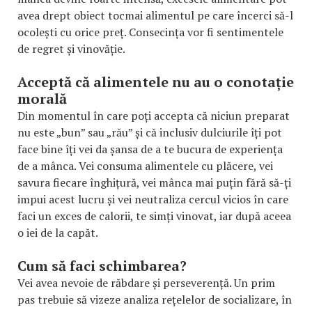
avea drept obiect tocmai alimentul pe care încerci să-l
ocolești cu orice preț. Consecința vor fi sentimentele
de regret și vinovăție.
Acceptă că alimentele nu au o conotație
morală
Din momentul în care poți accepta că niciun preparat
nu este „bun” sau „rău” și că inclusiv dulciurile îți pot
face bine îți vei da șansa de a te bucura de experiența
de a mânca. Vei consuma alimentele cu plăcere, vei
savura fiecare înghițură, vei mânca mai puțin fără să-ți
impui acest lucru și vei neutraliza cercul vicios în care
faci un exces de calorii, te simți vinovat, iar după aceea
o iei de la capăt.
Cum să faci schimbarea?
Vei avea nevoie de răbdare și perseverență. Un prim
pas trebuie să vizeze analiza rețelelor de socializare, în