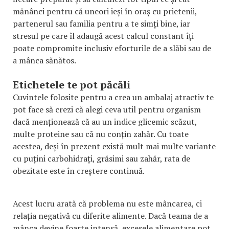
mănânci pentru că uneori ieși în oraș cu prietenii,
partenerul sau familia pentru a te simți bine, iar
stresul pe care îl adaugă acest calcul constant îți
poate compromite inclusiv eforturile de a slăbi sau de
a mânca sănătos.
Etichetele te pot păcăli
Cuvintele folosite pentru a crea un ambalaj atractiv te
pot face să crezi că alegi ceva util pentru organism
dacă menționează că au un indice glicemic scăzut,
multe proteine sau că nu conțin zahăr. Cu toate
acestea, deși în prezent există mult mai multe variante
cu puțini carbohidrați, grăsimi sau zahăr, rata de
obezitate este în creștere continuă.
Acest lucru arată că problema nu este mâncarea, ci
relația negativă cu diferite alimente. Dacă teama de a
mânca devine foarte intensă, excesele alimentare pot