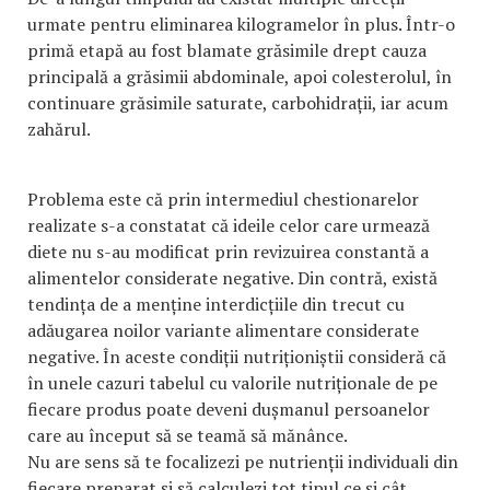
urmate pentru eliminarea kilogramelor în plus. Într-o
primă etapă au fost blamate grăsimile drept cauza
principală a grăsimii abdominale, apoi colesterolul, în
continuare grăsimile saturate, carbohidrații, iar acum
zahărul.
Problema este că prin intermediul chestionarelor
realizate s-a constatat că ideile celor care urmează
diete nu s-au modificat prin revizuirea constantă a
alimentelor considerate negative. Din contră, există
tendința de a menține interdicțiile din trecut cu
adăugarea noilor variante alimentare considerate
negative. În aceste condiții nutriționiștii consideră că
în unele cazuri tabelul cu valorile nutriționale de pe
fiecare produs poate deveni dușmanul persoanelor
care au început să se teamă să mănânce.
Nu are sens să te focalizezi pe nutrienții individuali din
fiecare preparat și să calculezi tot tipul ce și cât