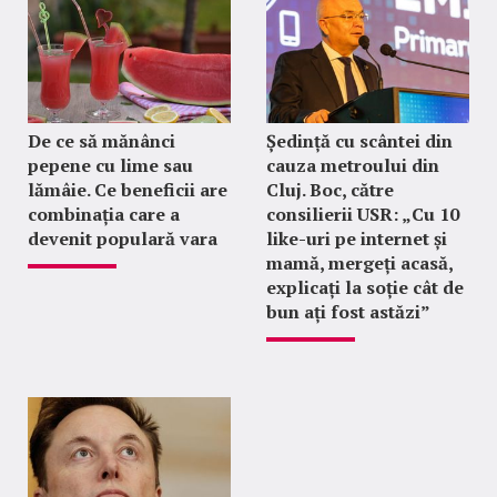
De ce să mănânci
Ședință cu scântei din
pepene cu lime sau
cauza metroului din
lămâie. Ce beneficii are
Cluj. Boc, către
combinația care a
consilierii USR: „Cu 10
devenit populară vara
like-uri pe internet și
mamă, mergeți acasă,
explicați la soție cât de
bun ați fost astăzi”