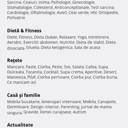
Sarcina
Ceaiuri
Inima
Psihologie
Ginecologie
,
,
,
,
,
Stomatologie
Colesterol
Anticonceptionale
Test sarcina
,
,
,
,
Cardiologie
Oftalmologie
Avort
Ceai verde
HIV
Ortopedie
,
,
,
,
,
,
Psihiatrie
Dietă & Fitness
Diete
Fitness
Dieta Dukan
Relaxare
Yoga
Intretinere
,
,
,
,
,
,
Aerobic
Exercitii abdomen
Nutritie
Dieta de slabit
Dieta
,
,
,
,
Silueta
Dieta ketogenica
Sala de acasa
disociata
,
,
,
Reţete
Mancare
Paste
Ciorba
Peste
Sos
Salata
Cafea
Supa
,
,
,
,
,
,
,
,
Dulceata
Tocanita
Cocktail
Supa crema
Aperitive
Desert
,
,
,
,
,
,
Maioneza
Pilaf
Ciorba perisoare
Ciorba pui
Ciorba burta
,
,
,
,
,
Ce mancam azi
Casă şi familie
Mobila bucatarie
Amenajari interioare
Mobila
Canapele
,
,
,
,
Dormitoare
Design interior
Parenting
Jurnal de mama
,
,
,
Gravide
Femei curajoase
Autism
singura
,
,
,
Actualitate