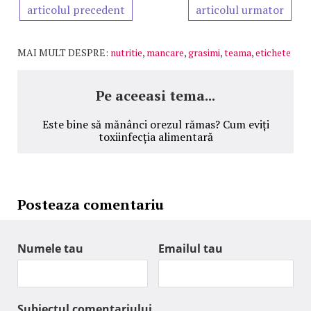
articolul precedent
articolul urmator
MAI MULT DESPRE:
nutritie
,
mancare
,
grasimi
,
teama
,
etichete
Pe aceeasi tema...
Este bine să mănânci orezul rămas? Cum eviți
toxiinfecția alimentară
Posteaza comentariu
Numele tau
Emailul tau
Subiectul comentariului