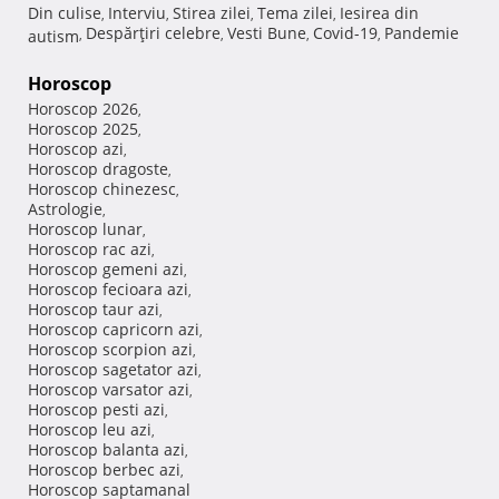
Din culise
Interviu
Stirea zilei
Tema zilei
Iesirea din
,
,
,
,
Despărţiri celebre
Vesti Bune
Covid-19
Pandemie
autism
,
,
,
,
Horoscop
Horoscop 2026
,
Horoscop 2025
,
Horoscop azi
,
Horoscop dragoste
,
Horoscop chinezesc
,
Astrologie
,
Horoscop lunar
,
Horoscop rac azi
,
Horoscop gemeni azi
,
Horoscop fecioara azi
,
Horoscop taur azi
,
Horoscop capricorn azi
,
Horoscop scorpion azi
,
Horoscop sagetator azi
,
Horoscop varsator azi
,
Horoscop pesti azi
,
Horoscop leu azi
,
Horoscop balanta azi
,
Horoscop berbec azi
,
Horoscop saptamanal