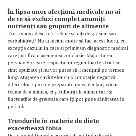
În lipsa unor afecțiuni medicale nu ai
de ce să excluzi complet anumiți
nutrienți sau grupuri de alimente
Ți s-a spus adesea că trebuie să uiți de grăsimi sau
carbohidrați? Nu ai niciun motiv să faci acest lucru, cu
excepția cazului în care ai primit un diagnostic medical
care justifică o asemenea concluzie. Majoritatea
persoanelor care respectă un regim foarte strict se
simt epuizate și nu vor putea să-l mențină pe termen
lung. Atașarea cuvintelor cu o conotație negativă
diferitelor tipuri de preparate nu va declanșa doar
teama de a mânca, ci și tulburările alimentare și
fluctuațiile de greutate care îți pot pune sănătatea în
pericol.
Trendurile în materie de diete
exacerbează fobia
De-a lungul timpului au existat multiple direcții