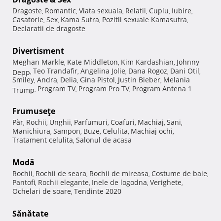
Dragoste
Romantic
Viata sexuala
Relatii
Cuplu
Iubire
,
,
,
,
,
,
Casatorie
Sex
Kama Sutra
Pozitii sexuale Kamasutra
,
,
,
,
Declaratii de dragoste
Divertisment
Meghan Markle
Kate Middleton
Kim Kardashian
Johnny
,
,
,
Teo Trandafir
Angelina Jolie
Dana Rogoz
Dani Otil
Depp
,
,
,
,
,
Smiley
Andra
Delia
Gina Pistol
Justin Bieber
Melania
,
,
,
,
,
Program TV
Program Pro TV
Program Antena 1
Trump
,
,
,
Frumuseţe
Păr
Rochii
Unghii
Parfumuri
Coafuri
Machiaj
Sani
,
,
,
,
,
,
,
Manichiura
Sampon
Buze
Celulita
Machiaj ochi
,
,
,
,
,
Tratament celulita
Salonul de acasa
,
Modă
Rochii
Rochii de seara
Rochii de mireasa
Costume de baie
,
,
,
,
Pantofi
Rochii elegante
Inele de logodna
Verighete
,
,
,
,
Ochelari de soare
Tendinte 2020
,
Sănătate