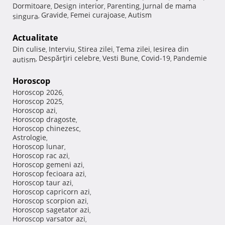
Dormitoare
Design interior
Parenting
Jurnal de mama
,
,
,
Gravide
Femei curajoase
Autism
singura
,
,
,
Actualitate
Din culise
Interviu
Stirea zilei
Tema zilei
Iesirea din
,
,
,
,
Despărţiri celebre
Vesti Bune
Covid-19
Pandemie
autism
,
,
,
,
Horoscop
Horoscop 2026
,
Horoscop 2025
,
Horoscop azi
,
Horoscop dragoste
,
Horoscop chinezesc
,
Astrologie
,
Horoscop lunar
,
Horoscop rac azi
,
Horoscop gemeni azi
,
Horoscop fecioara azi
,
Horoscop taur azi
,
Horoscop capricorn azi
,
Horoscop scorpion azi
,
Horoscop sagetator azi
,
Horoscop varsator azi
,