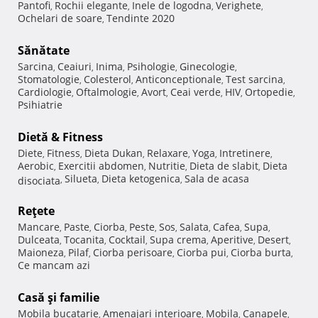
Pantofi
Rochii elegante
Inele de logodna
Verighete
,
,
,
,
Ochelari de soare
Tendinte 2020
,
Sănătate
Sarcina
Ceaiuri
Inima
Psihologie
Ginecologie
,
,
,
,
,
Stomatologie
Colesterol
Anticonceptionale
Test sarcina
,
,
,
,
Cardiologie
Oftalmologie
Avort
Ceai verde
HIV
Ortopedie
,
,
,
,
,
,
Psihiatrie
Dietă & Fitness
Diete
Fitness
Dieta Dukan
Relaxare
Yoga
Intretinere
,
,
,
,
,
,
Aerobic
Exercitii abdomen
Nutritie
Dieta de slabit
Dieta
,
,
,
,
Silueta
Dieta ketogenica
Sala de acasa
disociata
,
,
,
Reţete
Mancare
Paste
Ciorba
Peste
Sos
Salata
Cafea
Supa
,
,
,
,
,
,
,
,
Dulceata
Tocanita
Cocktail
Supa crema
Aperitive
Desert
,
,
,
,
,
,
Maioneza
Pilaf
Ciorba perisoare
Ciorba pui
Ciorba burta
,
,
,
,
,
Ce mancam azi
Casă şi familie
Mobila bucatarie
Amenajari interioare
Mobila
Canapele
,
,
,
,