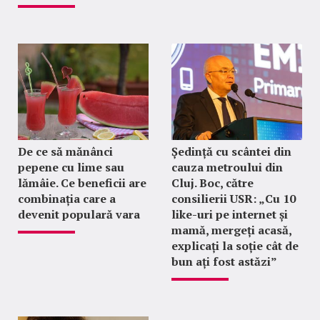
De ce să mănânci
Ședință cu scântei din
pepene cu lime sau
cauza metroului din
lămâie. Ce beneficii are
Cluj. Boc, către
combinația care a
consilierii USR: „Cu 10
devenit populară vara
like-uri pe internet și
mamă, mergeți acasă,
explicați la soție cât de
bun ați fost astăzi”