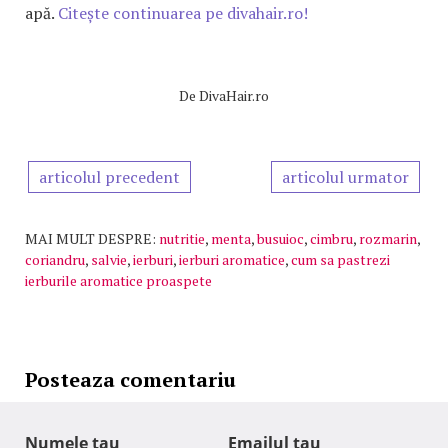
apă.
Citește continuarea pe divahair.ro!
De
DivaHair.ro
articolul precedent
articolul urmator
MAI MULT DESPRE:
nutritie
,
menta
,
busuioc
,
cimbru
,
rozmarin
,
coriandru
,
salvie
,
ierburi
,
ierburi aromatice
,
cum sa pastrezi
ierburile aromatice proaspete
Posteaza comentariu
Numele tau
Emailul tau