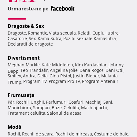
Urmareste-ne pe
Dragoste & Sex
Dragoste
Romantic
Viata sexuala
Relatii
Cuplu
Iubire
,
,
,
,
,
,
Casatorie
Sex
Kama Sutra
Pozitii sexuale Kamasutra
,
,
,
,
Declaratii de dragoste
Divertisment
Meghan Markle
Kate Middleton
Kim Kardashian
Johnny
,
,
,
Teo Trandafir
Angelina Jolie
Dana Rogoz
Dani Otil
Depp
,
,
,
,
,
Smiley
Andra
Delia
Gina Pistol
Justin Bieber
Melania
,
,
,
,
,
Program TV
Program Pro TV
Program Antena 1
Trump
,
,
,
Frumuseţe
Păr
Rochii
Unghii
Parfumuri
Coafuri
Machiaj
Sani
,
,
,
,
,
,
,
Manichiura
Sampon
Buze
Celulita
Machiaj ochi
,
,
,
,
,
Tratament celulita
Salonul de acasa
,
Modă
Rochii
Rochii de seara
Rochii de mireasa
Costume de baie
,
,
,
,