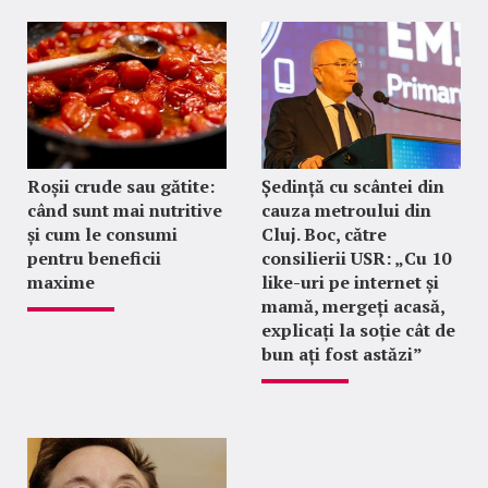
Roșii crude sau gătite:
Ședință cu scântei din
când sunt mai nutritive
cauza metroului din
și cum le consumi
Cluj. Boc, către
pentru beneficii
consilierii USR: „Cu 10
maxime
like-uri pe internet și
mamă, mergeți acasă,
explicați la soție cât de
bun ați fost astăzi”