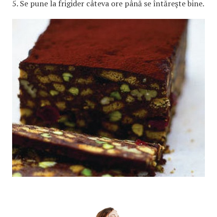
5. Se pune la frigider câteva ore până se întăreşte bine.