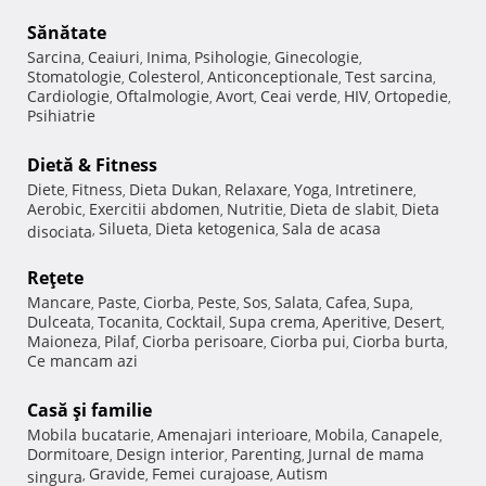
Sănătate
Sarcina
Ceaiuri
Inima
Psihologie
Ginecologie
,
,
,
,
,
Stomatologie
Colesterol
Anticonceptionale
Test sarcina
,
,
,
,
Cardiologie
Oftalmologie
Avort
Ceai verde
HIV
Ortopedie
,
,
,
,
,
,
Psihiatrie
Dietă & Fitness
Diete
Fitness
Dieta Dukan
Relaxare
Yoga
Intretinere
,
,
,
,
,
,
Aerobic
Exercitii abdomen
Nutritie
Dieta de slabit
Dieta
,
,
,
,
Silueta
Dieta ketogenica
Sala de acasa
disociata
,
,
,
Reţete
Mancare
Paste
Ciorba
Peste
Sos
Salata
Cafea
Supa
,
,
,
,
,
,
,
,
Dulceata
Tocanita
Cocktail
Supa crema
Aperitive
Desert
,
,
,
,
,
,
Maioneza
Pilaf
Ciorba perisoare
Ciorba pui
Ciorba burta
,
,
,
,
,
Ce mancam azi
Casă şi familie
Mobila bucatarie
Amenajari interioare
Mobila
Canapele
,
,
,
,
Dormitoare
Design interior
Parenting
Jurnal de mama
,
,
,
Gravide
Femei curajoase
Autism
singura
,
,
,