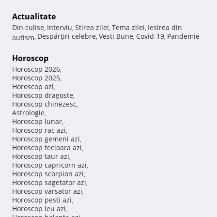
Actualitate
Din culise
Interviu
Stirea zilei
Tema zilei
Iesirea din
,
,
,
,
Despărţiri celebre
Vesti Bune
Covid-19
Pandemie
autism
,
,
,
,
Horoscop
Horoscop 2026
,
Horoscop 2025
,
Horoscop azi
,
Horoscop dragoste
,
Horoscop chinezesc
,
Astrologie
,
Horoscop lunar
,
Horoscop rac azi
,
Horoscop gemeni azi
,
Horoscop fecioara azi
,
Horoscop taur azi
,
Horoscop capricorn azi
,
Horoscop scorpion azi
,
Horoscop sagetator azi
,
Horoscop varsator azi
,
Horoscop pesti azi
,
Horoscop leu azi
,