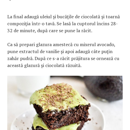
La final adaugă uleiul şi bucăţile de ciocolată şi toarnă
compoziţia într-o tavă. Se lasă la cuptorul încins 28-
32 de minute, după care se pune la răcit.
Ca să prepari glazura amestecă cu mixerul avocado,
pune extractul de vanilie şi apoi adaugă câte puţin
zahăr pudră. După ce s-a răcit prăjitura se ornează cu
această glazură şi ciocolată răzuită.