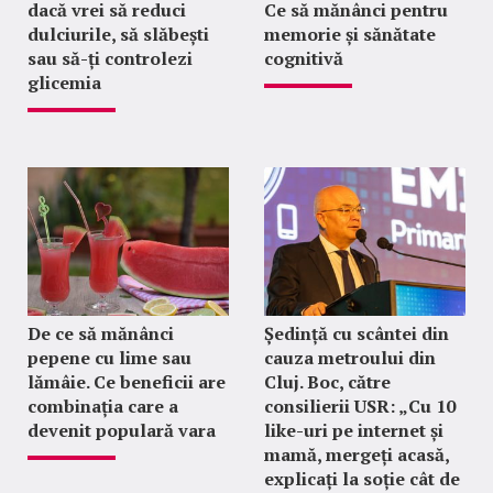
dacă vrei să reduci
Ce să mănânci pentru
dulciurile, să slăbești
memorie și sănătate
sau să-ți controlezi
cognitivă
glicemia
De ce să mănânci
Ședință cu scântei din
pepene cu lime sau
cauza metroului din
lămâie. Ce beneficii are
Cluj. Boc, către
combinația care a
consilierii USR: „Cu 10
devenit populară vara
like-uri pe internet și
mamă, mergeți acasă,
explicați la soție cât de