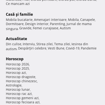
Ce mancam azi
Casă şi familie
Mobila bucatarie
Amenajari interioare
Mobila
Canapele
,
,
,
,
Dormitoare
Design interior
Parenting
Jurnal de mama
,
,
,
Gravide
Femei curajoase
Autism
singura
,
,
,
Actualitate
Din culise
Interviu
Stirea zilei
Tema zilei
Iesirea din
,
,
,
,
Despărţiri celebre
Vesti Bune
Covid-19
Pandemie
autism
,
,
,
,
Horoscop
Horoscop 2026
,
Horoscop 2025
,
Horoscop azi
,
Horoscop dragoste
,
Horoscop chinezesc
,
Astrologie
,
Horoscop lunar
,
Horoscop rac azi
,
Horoscop gemeni azi
,
Horoscop fecioara azi
,