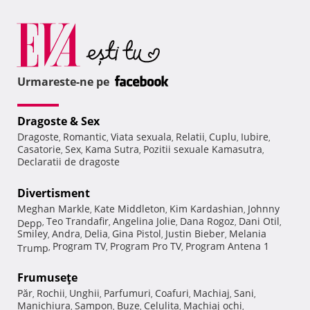
Urmareste-ne pe
Dragoste & Sex
Dragoste
Romantic
Viata sexuala
Relatii
Cuplu
Iubire
,
,
,
,
,
,
Casatorie
Sex
Kama Sutra
Pozitii sexuale Kamasutra
,
,
,
,
Declaratii de dragoste
Divertisment
Meghan Markle
Kate Middleton
Kim Kardashian
Johnny
,
,
,
Teo Trandafir
Angelina Jolie
Dana Rogoz
Dani Otil
Depp
,
,
,
,
,
Smiley
Andra
Delia
Gina Pistol
Justin Bieber
Melania
,
,
,
,
,
Program TV
Program Pro TV
Program Antena 1
Trump
,
,
,
Frumuseţe
Păr
Rochii
Unghii
Parfumuri
Coafuri
Machiaj
Sani
,
,
,
,
,
,
,
Manichiura
Sampon
Buze
Celulita
Machiaj ochi
,
,
,
,
,