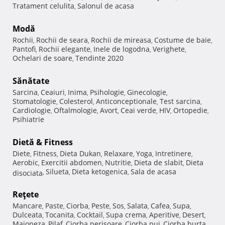
Tratament celulita
Salonul de acasa
,
Modă
Rochii
Rochii de seara
Rochii de mireasa
Costume de baie
,
,
,
,
Pantofi
Rochii elegante
Inele de logodna
Verighete
,
,
,
,
Ochelari de soare
Tendinte 2020
,
Sănătate
Sarcina
Ceaiuri
Inima
Psihologie
Ginecologie
,
,
,
,
,
Stomatologie
Colesterol
Anticonceptionale
Test sarcina
,
,
,
,
Cardiologie
Oftalmologie
Avort
Ceai verde
HIV
Ortopedie
,
,
,
,
,
,
Psihiatrie
Dietă & Fitness
Diete
Fitness
Dieta Dukan
Relaxare
Yoga
Intretinere
,
,
,
,
,
,
Aerobic
Exercitii abdomen
Nutritie
Dieta de slabit
Dieta
,
,
,
,
Silueta
Dieta ketogenica
Sala de acasa
disociata
,
,
,
Reţete
Mancare
Paste
Ciorba
Peste
Sos
Salata
Cafea
Supa
,
,
,
,
,
,
,
,
Dulceata
Tocanita
Cocktail
Supa crema
Aperitive
Desert
,
,
,
,
,
,
Maioneza
Pilaf
Ciorba perisoare
Ciorba pui
Ciorba burta
,
,
,
,
,