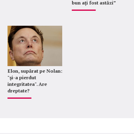
bun ați fost astăzi”
Elon, supărat pe Nolan:
"şi-a pierdut
integritatea". Are
dreptate?