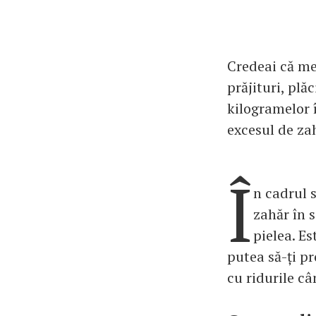
Credeai că men
prăjituri, plă
kilogramelor î
excesul de za
Î
n cadrul s
zahăr în 
pielea. Es
putea să-ți pr
cu ridurile câ