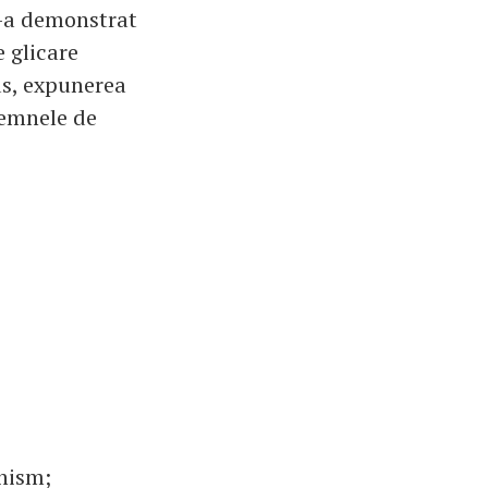
 s-a demonstrat
e glicare
us, expunerea
semnele de
nism;