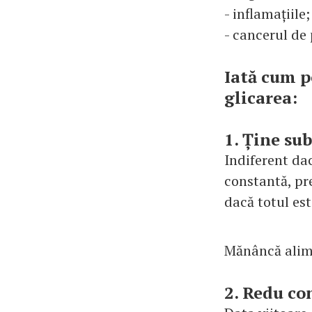
- inflamațiile;
- cancerul de 
Iată cum p
glicarea:
1. Ține su
Indiferent da
constantă, pr
dacă totul est
Mănâncă alime
2. Redu co