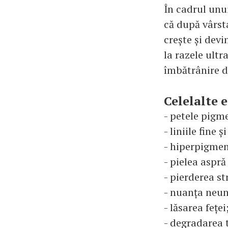
În cadrul unui
că după vârsta
crește și dev
la razele ult
îmbătrânire de
Celelalte 
- petele pigm
- liniile fine ș
- hiperpigmen
- pielea aspră
- pierderea st
- nuanța neun
- lăsarea feței
- degradarea 