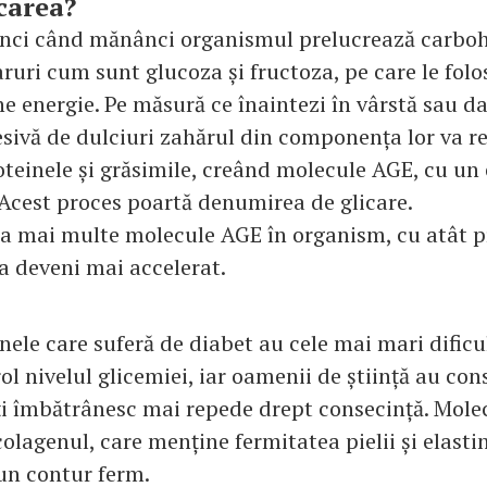
icarea?
unci când mănânci organismul prelucrează carboh
uri cum sunt glucoza și fructoza, pe care le folos
ne energie. Pe măsură ce înaintezi în vârstă sau 
esivă de dulciuri zahărul din componența lor va r
oteinele și grăsimile, creând molecule AGE, cu un 
. Acest proces poartă denumirea de glicare.
ea mai multe molecule AGE în organism, cu atât p
a deveni mai accelerat.
nele care suferă de diabet au cele mai mari dificu
ol nivelul glicemiei, iar oamenii de știință au con
ți îmbătrânesc mai repede drept consecință. Mole
olagenul, care menține fermitatea pielii și elasti
 un contur ferm.