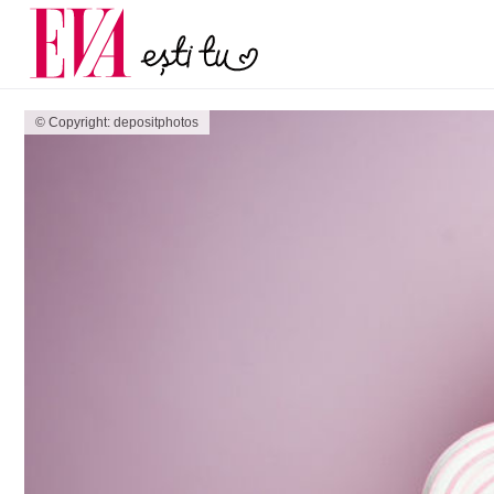
și 60 de ani. De ce te t
Carieră
pe măsură ce înaintez
Actualitate
© Copyright: depositphotos