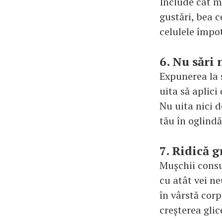
Include cât m
gustări, bea 
celulele împot
6. Nu sări 
Expunerea la 
uita să aplici
Nu uita nici d
tău în oglindă
7. Ridică g
Mușchii consu
cu atât vei n
în vârstă cor
creșterea glic