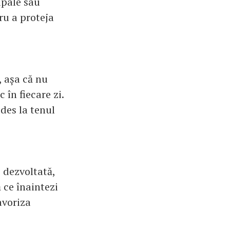
ipale sau
ru a proteja
, așa că nu
 în fiecare zi.
 des la tenul
 dezvoltată,
 ce înaintezi
avoriza