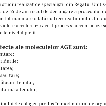
 studiu realizat de specialiștii din Regatul Unit
 de 35 de ani riscul de declanșare a procesului d
ine tot mai mare odată cu trecerea timpului. În pl
raviolete accelerează acest proces și accentuează 
 la nivelul pielii.
efecte ale moleculelor AGE sunt:
entare;
i ridurile;
tarea;
 sau tare;
rălucirii tenului;
iformă a tenului;
;
tipului de colagen produs în mod natural de orga