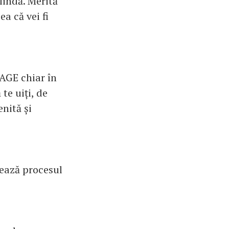
lindă. Merită
a că vei fi
 AGE chiar în
te uiți, de
nită și
zează procesul