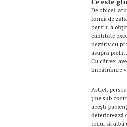
Ce este gl
De obicei, at
formă de zahar
pentru a obți
cantitate exc
negativ cu pr
asupra pielii
Cu cât vei av
îmbătrânire v
Astfel, persoa
ține sub contr
acești pacien
deteriorează c
tenul să aibă