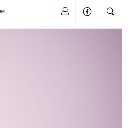
Nu ai cont?
Inregistreaza-
UM