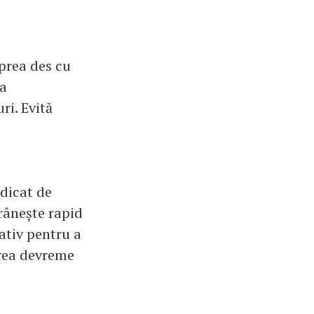
 prea des cu
ea
ri. Evită
idicat de
rânește rapid
gativ pentru a
 prea devreme