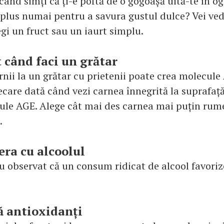
când simți că ți-e poftă de o gogoașă uită-te în og
n plus numai pentru a savura gustul dulce? Vei vede
egi un fruct sau un iaurt simplu.
t când faci un grătar
nii la un grătar cu prietenii poate crea molecule
iecare dată când vezi carnea înnegrită la suprafață 
cule AGE. Alege cât mai des carnea mai puțin rume
.
era cu alcoolul
au observat că un consum ridicat de alcool favori
ă antioxidanți