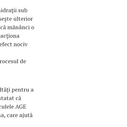
idrații sub
ește ulterior
dacă mănânci o
eacționa
efect nociv
rocesul de
ltăți pentru a
statat că
culele AGE
na, care ajută