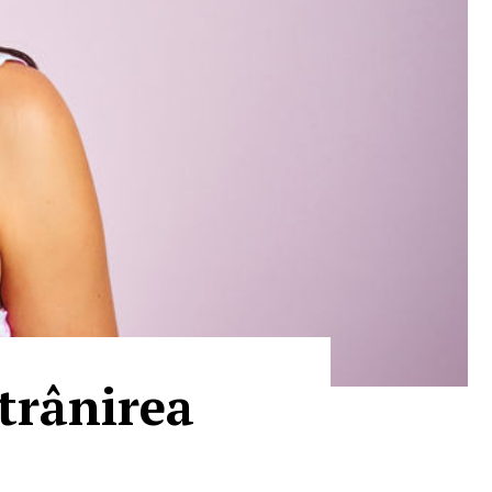
ătrânirea