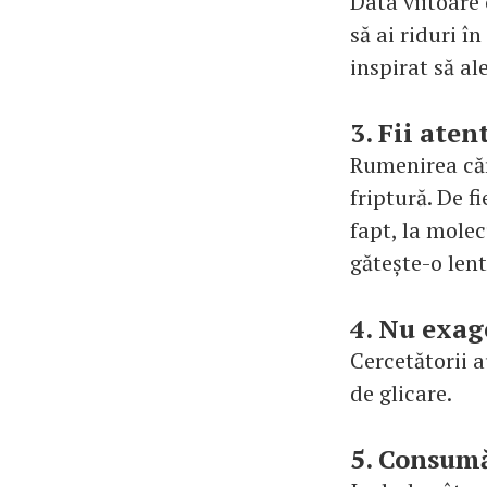
Data viitoare 
să ai riduri î
inspirat să al
3. Fii aten
Rumenirea căr
friptură. De f
fapt, la mole
gătește-o lent
4. Nu exag
Cercetătorii 
de glicare.
5. Consum