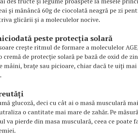
ai des fructe și legume proaspete la mesele princ
ceai și mănâncă 60g de ciocolată neagră pe zi pent
riva glicării și a moleculelor nocive.
niciodată peste protecția solară
soare crește ritmul de formare a moleculelor AGE
 o cremă de protecție solară pe bază de oxid de zinc
e mâini, brațe sau picioare, chiar dacă te uiți mai
.
reutăți
mă glucoză, deci cu cât ai o masă musculară mai
eutraliza o cantitate mai mare de zahăr. Pe măsură
pul va pierde din masa musculară, ceea ce poate f
emiei.