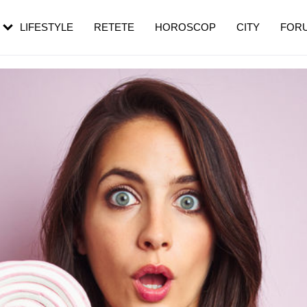
rezești mai des
Cât durează, cum te pregătești și cât
i în vârstă
de dureroasă este investigația
LIFESTYLE
RETETE
HOROSCOP
CITY
FOR