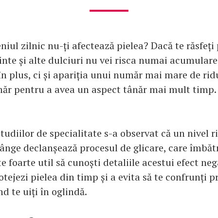
iul zilnic nu-ți afectează pielea? Dacă te răsfeți
cinte și alte dulciuri nu vei risca numai acumular
n plus, ci și apariția unui număr mai mare de ridu
hăr pentru a avea un aspect tânăr mai mult timp.
tudiilor de specialitate s-a observat că un nivel r
sânge declanșează procesul de glicare, care îmbăt
te foarte util să cunoști detaliile acestui efect ne
otejezi pielea din timp și a evita să te confrunți
nd te uiți în oglindă.