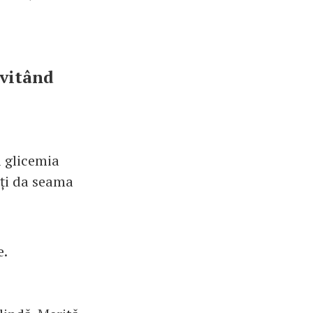
evitând
i glicemia
oți da seama
e.