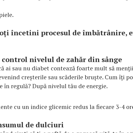
piele.
oți încetini procesul de îmbătrânire, 
b control nivelul de zahăr din sânge
că ai sau nu diabet contează foarte mult să menți
evenind creșterile sau scăderile bruște. Cum îți p
e în regulă? După nivelul tău de energie.
nte cu un indice glicemic redus la fiecare 3-4 or
nsumul de dulciuri