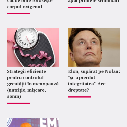
cât de bine folosește
apar primele schimbări
corpul oxigenul
Strategii eficiente
Elon, supărat pe Nolan:
pentru controlul
"şi-a pierdut
greutății în menopauză
integritatea". Are
(nutriție, mișcare,
dreptate?
somn)