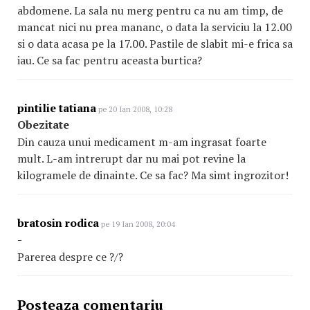
abdomene. La sala nu merg pentru ca nu am timp, de
mancat nici nu prea mananc, o data la serviciu la 12.00
si o data acasa pe la 17.00. Pastile de slabit mi-e frica sa
iau. Ce sa fac pentru aceasta burtica?
pintilie tatiana
pe 20 Ian 2008, 10:28
Obezitate
Din cauza unui medicament m-am ingrasat foarte
mult. L-am intrerupt dar nu mai pot revine la
kilogramele de dinainte. Ce sa fac? Ma simt ingrozitor!
bratosin rodica
pe 19 Ian 2008, 20:04
-
Parerea despre ce ?/?
Posteaza comentariu