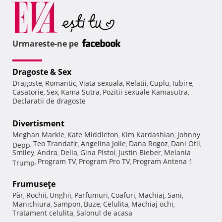
Urmareste-ne pe
Dragoste & Sex
Dragoste
Romantic
Viata sexuala
Relatii
Cuplu
Iubire
,
,
,
,
,
,
Casatorie
Sex
Kama Sutra
Pozitii sexuale Kamasutra
,
,
,
,
Declaratii de dragoste
Divertisment
Meghan Markle
Kate Middleton
Kim Kardashian
Johnny
,
,
,
Teo Trandafir
Angelina Jolie
Dana Rogoz
Dani Otil
Depp
,
,
,
,
,
Smiley
Andra
Delia
Gina Pistol
Justin Bieber
Melania
,
,
,
,
,
Program TV
Program Pro TV
Program Antena 1
Trump
,
,
,
Frumuseţe
Păr
Rochii
Unghii
Parfumuri
Coafuri
Machiaj
Sani
,
,
,
,
,
,
,
Manichiura
Sampon
Buze
Celulita
Machiaj ochi
,
,
,
,
,
Tratament celulita
Salonul de acasa
,