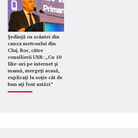
Ședință cu scântei din
cauza metroului din
Cluj. Boc, către
consilierii USR: „Cu 10
like-uri pe internet și
mamă, mergeți acasă,
explicați la soție cât de
bun ați fost astăzi”