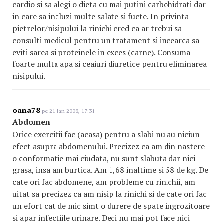
cardio si sa alegi o dieta cu mai putini carbohidrati dar
in care sa incluzi multe salate si fucte. In privinta
pietrelor/nisipului la rinichi cred ca ar trebui sa
consulti medicul pentru un tratament si incearca sa
eviti sarea si proteinele in exces (carne). Consuma
foarte multa apa si ceaiuri diuretice pentru eliminarea
nisipului.
oana78
pe 21 Ian 2008, 17:31
Abdomen
Orice exercitii fac (acasa) pentru a slabi nu au niciun
efect asupra abdomenului. Precizez ca am din nastere
o conformatie mai ciudata, nu sunt slabuta dar nici
grasa, insa am burtica. Am 1,68 inaltime si 58 de kg. De
cate ori fac abdomene, am probleme cu rinichii, am
uitat sa precizez ca am nisip la rinichi si de cate ori fac
un efort cat de mic simt o durere de spate ingrozitoare
si apar infectiile urinare. Deci nu mai pot face nici