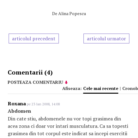
De
Alina Popescu
articolul precedent
articolul urmator
Comentarii (4)
POSTEAZA COMENTARIU
Afiseaza:
Cele mai recente
|
Cronol
Roxana
pe 23 Ian 2008, 14:08
Abdomen
Din cate stiu, abdomenele nu vor topi grasimea din
acea zona ci doar vor intari musculatura. Ca sa topesti
grasimea din tot corpul este indicat sa incepi exercitii