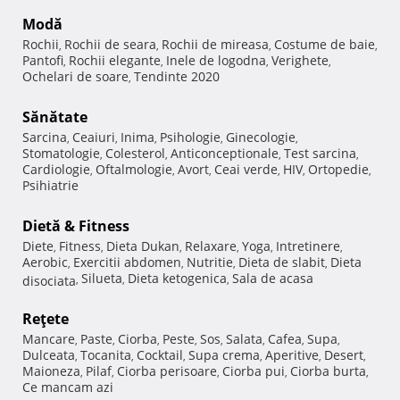
Modă
Rochii
Rochii de seara
Rochii de mireasa
Costume de baie
,
,
,
,
Pantofi
Rochii elegante
Inele de logodna
Verighete
,
,
,
,
Ochelari de soare
Tendinte 2020
,
Sănătate
Sarcina
Ceaiuri
Inima
Psihologie
Ginecologie
,
,
,
,
,
Stomatologie
Colesterol
Anticonceptionale
Test sarcina
,
,
,
,
Cardiologie
Oftalmologie
Avort
Ceai verde
HIV
Ortopedie
,
,
,
,
,
,
Psihiatrie
Dietă & Fitness
Diete
Fitness
Dieta Dukan
Relaxare
Yoga
Intretinere
,
,
,
,
,
,
Aerobic
Exercitii abdomen
Nutritie
Dieta de slabit
Dieta
,
,
,
,
Silueta
Dieta ketogenica
Sala de acasa
disociata
,
,
,
Reţete
Mancare
Paste
Ciorba
Peste
Sos
Salata
Cafea
Supa
,
,
,
,
,
,
,
,
Dulceata
Tocanita
Cocktail
Supa crema
Aperitive
Desert
,
,
,
,
,
,
Maioneza
Pilaf
Ciorba perisoare
Ciorba pui
Ciorba burta
,
,
,
,
,
Ce mancam azi