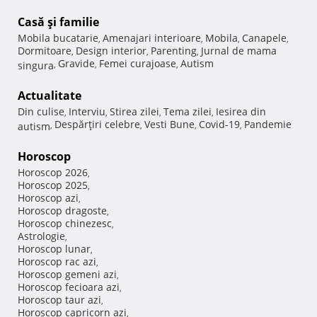
Casă şi familie
Mobila bucatarie
Amenajari interioare
Mobila
Canapele
,
,
,
,
Dormitoare
Design interior
Parenting
Jurnal de mama
,
,
,
Gravide
Femei curajoase
Autism
singura
,
,
,
Actualitate
Din culise
Interviu
Stirea zilei
Tema zilei
Iesirea din
,
,
,
,
Despărţiri celebre
Vesti Bune
Covid-19
Pandemie
autism
,
,
,
,
Horoscop
Horoscop 2026
,
Horoscop 2025
,
Horoscop azi
,
Horoscop dragoste
,
Horoscop chinezesc
,
Astrologie
,
Horoscop lunar
,
Horoscop rac azi
,
Horoscop gemeni azi
,
Horoscop fecioara azi
,
Horoscop taur azi
,
Horoscop capricorn azi
,