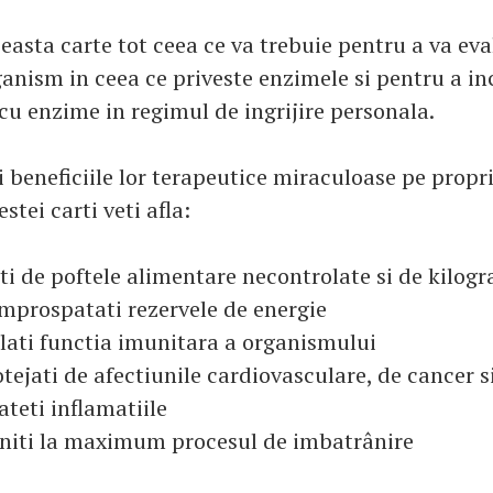
ceasta carte tot ceea ce va trebuie pentru a va ev
ganism in ceea ce priveste enzimele si pentru a i
cu enzime in regimul de ingrijire personala.
 beneficiile lor terapeutice miraculoase pe propr
stei carti veti afla:
i de poftele alimentare necontrolate si de kilogr
mprospatati rezervele de energie
ati functia imunitara a organismului
tejati de afectiunile cardiovasculare, de cancer s
eti inflamatiile
niti la maximum procesul de imbatrânire