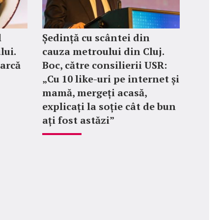
l
Ședință cu scântei din
ui.
cauza metroului din Cluj.
earcă
Boc, către consilierii USR:
„Cu 10 like-uri pe internet și
mamă, mergeți acasă,
explicați la soție cât de bun
ați fost astăzi”