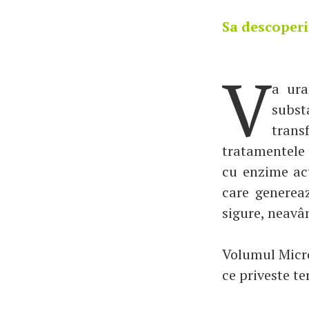
Sa descoper
V
a ura
subs
trans
tratamentele
cu enzime act
care generea
sigure, neavâ
Volumul Micro
ce priveste t