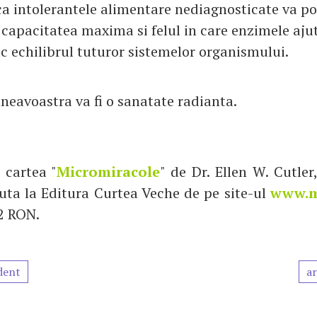
 ca intolerantele alimentare nediagnosticate va p
 capacitatea maxima si felul in care enzimele aju
ac echilibrul tuturor sistemelor organismului.
eavoastra va fi o sanatate radianta.
 cartea "
Micromiracole
" de Dr. Ellen W. Cutler
uta la Editura Curtea Veche de pe site-ul
www.m
32 RON.
dent
ar