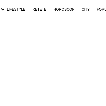
rezești mai des
Cât durează, cum te pregătești și cât
i în vârstă
de dureroasă este investigația
LIFESTYLE
RETETE
HOROSCOP
CITY
FOR