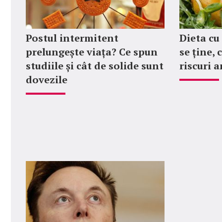
Postul intermitent
Dieta cu 
prelungește viața? Ce spun
se ține, 
studiile și cât de solide sunt
riscuri a
dovezile