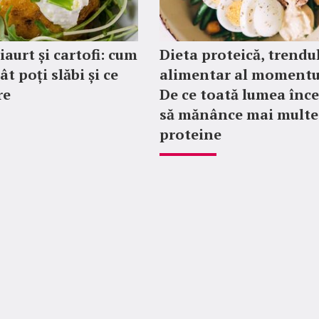
iaurt și cartofi: cum
Dieta proteică, trendu
cât poți slăbi și ce
alimentar al momentul
re
De ce toată lumea înc
să mănânce mai multe
proteine