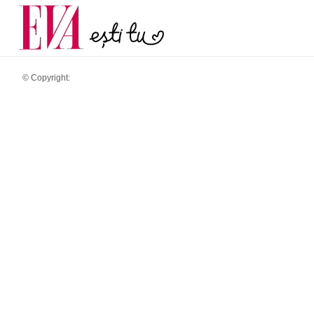
și 60 de ani. De ce te t
Carieră
pe măsură ce înaintez
Actualitate
© Copyright: