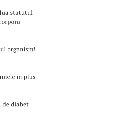
alua statutul
ncorpora
iul organism!
amele in plus
i de diabet