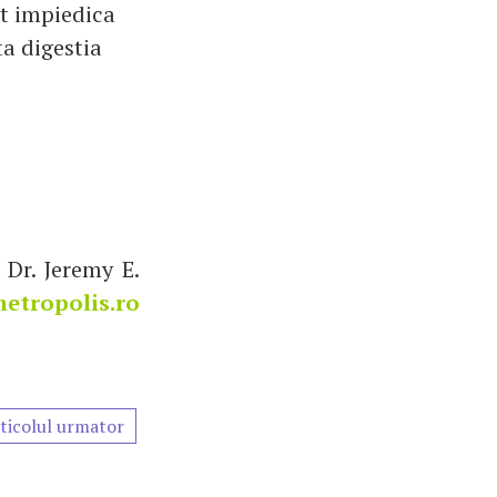
ot impiedica
ta digestia
, Dr. Jeremy E.
etropolis.ro
ticolul urmator