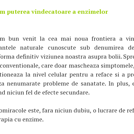
im puterea vindecatoare a enzimelor
m bun venit la cea mai noua frontiera a vin
tantele naturale cunoscute sub denumirea d
forma definitiv viziunea noastra asupra bolii. Spr
 conventionale, care doar mascheaza simptomele,
ioneaza la nivel celular pentru a reface si a p
za nenumarate probleme de sanatate. In plus, 
nd niciun fel de efecte secundare.
miracole este, fara niciun dubiu, o lucrare de ref
erapia cu enzime.