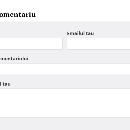
comentariu
Emailul tau
omentariului
l tau