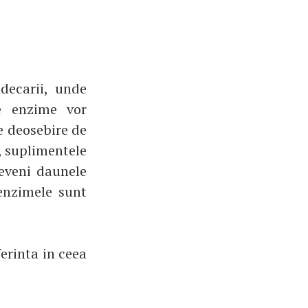
decarii, unde
e enzime vor
e deosebire de
 suplimentele
reveni daunele
enzimele sunt
erinta in ceea