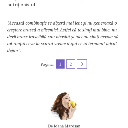
nutriționistul.
”Această combinație se digeră mai lent și nu generează o
creștere bruscă a glicemiei. Astfel că te simți mai bine, nu
devii brusc irascibilă sau obosită și nici nu simți nevoia să
tot ronțăi ceva la scurtă vreme după ce ai terminat micul
dejun”.
1
2
Pagina:
De
Ioana Maroşan