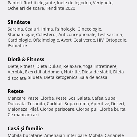
Pantofi
Rochii elegante
Inele de logodna
Verighete
,
,
,
,
Ochelari de soare
Tendinte 2020
,
Sănătate
Sarcina
Ceaiuri
Inima
Psihologie
Ginecologie
,
,
,
,
,
Stomatologie
Colesterol
Anticonceptionale
Test sarcina
,
,
,
,
Cardiologie
Oftalmologie
Avort
Ceai verde
HIV
Ortopedie
,
,
,
,
,
,
Psihiatrie
Dietă & Fitness
Diete
Fitness
Dieta Dukan
Relaxare
Yoga
Intretinere
,
,
,
,
,
,
Aerobic
Exercitii abdomen
Nutritie
Dieta de slabit
Dieta
,
,
,
,
Silueta
Dieta ketogenica
Sala de acasa
disociata
,
,
,
Reţete
Mancare
Paste
Ciorba
Peste
Sos
Salata
Cafea
Supa
,
,
,
,
,
,
,
,
Dulceata
Tocanita
Cocktail
Supa crema
Aperitive
Desert
,
,
,
,
,
,
Maioneza
Pilaf
Ciorba perisoare
Ciorba pui
Ciorba burta
,
,
,
,
,
Ce mancam azi
Casă şi familie
Mobila bucatarie
Amenajari interioare
Mobila
Canapele
,
,
,
,