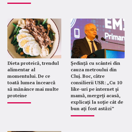
Dieta proteică, trendul
Ședință cu scântei din
alimentar al
cauza metroului din
momentului. De ce
Cluj. Boc, către
toată lumea încearcă
consilierii USR: „Cu 10
să mănânce mai multe
like-uri pe internet și
proteine
mamă, mergeți acasă,
explicați la soție cât de
bun ați fost astăzi”