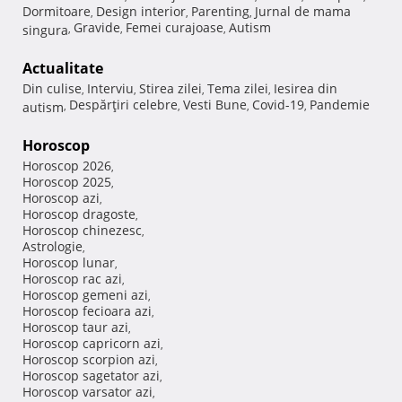
Dormitoare
Design interior
Parenting
Jurnal de mama
,
,
,
Gravide
Femei curajoase
Autism
singura
,
,
,
Actualitate
Din culise
Interviu
Stirea zilei
Tema zilei
Iesirea din
,
,
,
,
Despărţiri celebre
Vesti Bune
Covid-19
Pandemie
autism
,
,
,
,
Horoscop
Horoscop 2026
,
Horoscop 2025
,
Horoscop azi
,
Horoscop dragoste
,
Horoscop chinezesc
,
Astrologie
,
Horoscop lunar
,
Horoscop rac azi
,
Horoscop gemeni azi
,
Horoscop fecioara azi
,
Horoscop taur azi
,
Horoscop capricorn azi
,
Horoscop scorpion azi
,
Horoscop sagetator azi
,
Horoscop varsator azi
,