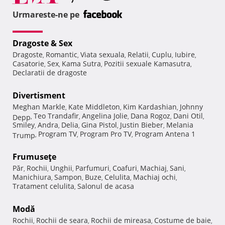
Urmareste-ne pe
Dragoste & Sex
Dragoste
Romantic
Viata sexuala
Relatii
Cuplu
Iubire
,
,
,
,
,
,
Casatorie
Sex
Kama Sutra
Pozitii sexuale Kamasutra
,
,
,
,
Declaratii de dragoste
Divertisment
Meghan Markle
Kate Middleton
Kim Kardashian
Johnny
,
,
,
Teo Trandafir
Angelina Jolie
Dana Rogoz
Dani Otil
Depp
,
,
,
,
,
Smiley
Andra
Delia
Gina Pistol
Justin Bieber
Melania
,
,
,
,
,
Program TV
Program Pro TV
Program Antena 1
Trump
,
,
,
Frumuseţe
Păr
Rochii
Unghii
Parfumuri
Coafuri
Machiaj
Sani
,
,
,
,
,
,
,
Manichiura
Sampon
Buze
Celulita
Machiaj ochi
,
,
,
,
,
Tratament celulita
Salonul de acasa
,
Modă
Rochii
Rochii de seara
Rochii de mireasa
Costume de baie
,
,
,
,