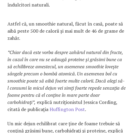
îndulcitori naturali.
Astfel că, un smoothie natural, făcut în casă, poate să
aibă peste 500 de calorii și mai mult de 46 de grame de
zahăr.
”Chiar dacă este vorba despre zahărul natural din fructe,
în cazul în care nu se adaugă proteine și grăsimi bune ca
să echilibreze amestecul, un asemenea smoothie lovește
sângele precum o bombă atomică. Un asemenea bol cu
smoothie poate să aibă foarte multe calorii. Dacă alegi să-
l consumi la micul dejun vei simți foarte repede senzația de
foame pentru că el conține în mare parte doar
carbohidrați”,
explică nutriționistul Jessica Cording,
citată de publicația
Huffington Post
.
Un mic dejun echilibrat care ține de foame trebuie să
conțină grăsimi bune, carbohidrați și proteine, explică