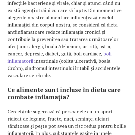
infecțiile bacteriene și virale, chiar și atunci când nu
există agenți străini cu care să lupte. Din moment ce
alegerile noastre alimentare influențează nivelul
inflamației din corpul nostru, se consideră că dieta
antiinflamatoare reduce inflamația cronică și
contribuie la prevenirea sau tratarea următoarelor
afecțiuni: alergii, boala Alzheimer, artrită, astm,
cancer, depresie, diabet, gută, boli cardiace,
boli
inflamatorii
intestinale (colita ulcerativă, boala
Crohn), sindromul intestinului iritabil și accidentele
vasculare cerebrale.
Ce alimente sunt incluse în dieta care
combate inflamația?
Cercetările sugerează că persoanele cu un aport
ridicat de legume, fructe, nuci, semințe, uleiuri
sănătoase și pește pot avea un risc redus pentru bolile
inflamatorii. În plus, substanțele găsite în unele