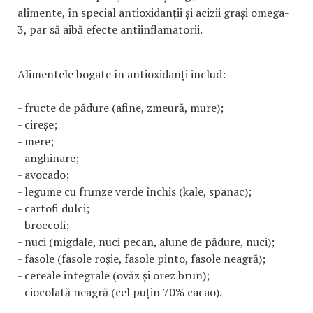
alimente, în special antioxidanții și acizii grași omega-
3, par să aibă efecte antiinflamatorii.
Alimentele bogate în antioxidanți includ:
- fructe de pădure (afine, zmeură, mure);
- cireșe;
- mere;
- anghinare;
- avocado;
- legume cu frunze verde închis (kale, spanac);
- cartofi dulci;
- broccoli;
- nuci (migdale, nuci pecan, alune de pădure, nuci);
- fasole (fasole roșie, fasole pinto, fasole neagră);
- cereale integrale (ovăz și orez brun);
- ciocolată neagră (cel puțin 70% cacao).