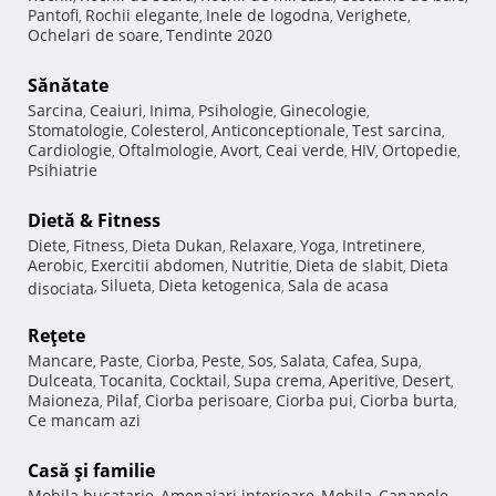
Pantofi
Rochii elegante
Inele de logodna
Verighete
,
,
,
,
Ochelari de soare
Tendinte 2020
,
Sănătate
Sarcina
Ceaiuri
Inima
Psihologie
Ginecologie
,
,
,
,
,
Stomatologie
Colesterol
Anticonceptionale
Test sarcina
,
,
,
,
Cardiologie
Oftalmologie
Avort
Ceai verde
HIV
Ortopedie
,
,
,
,
,
,
Psihiatrie
Dietă & Fitness
Diete
Fitness
Dieta Dukan
Relaxare
Yoga
Intretinere
,
,
,
,
,
,
Aerobic
Exercitii abdomen
Nutritie
Dieta de slabit
Dieta
,
,
,
,
Silueta
Dieta ketogenica
Sala de acasa
disociata
,
,
,
Reţete
Mancare
Paste
Ciorba
Peste
Sos
Salata
Cafea
Supa
,
,
,
,
,
,
,
,
Dulceata
Tocanita
Cocktail
Supa crema
Aperitive
Desert
,
,
,
,
,
,
Maioneza
Pilaf
Ciorba perisoare
Ciorba pui
Ciorba burta
,
,
,
,
,
Ce mancam azi
Casă şi familie
Mobila bucatarie
Amenajari interioare
Mobila
Canapele