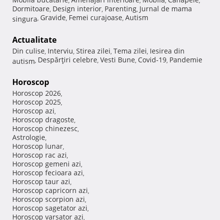
,
,
,
,
Dormitoare
Design interior
Parenting
Jurnal de mama
,
,
,
Gravide
Femei curajoase
Autism
singura
,
,
,
Actualitate
Din culise
Interviu
Stirea zilei
Tema zilei
Iesirea din
,
,
,
,
Despărţiri celebre
Vesti Bune
Covid-19
Pandemie
autism
,
,
,
,
Horoscop
Horoscop 2026
,
Horoscop 2025
,
Horoscop azi
,
Horoscop dragoste
,
Horoscop chinezesc
,
Astrologie
,
Horoscop lunar
,
Horoscop rac azi
,
Horoscop gemeni azi
,
Horoscop fecioara azi
,
Horoscop taur azi
,
Horoscop capricorn azi
,
Horoscop scorpion azi
,
Horoscop sagetator azi
,
Horoscop varsator azi
,