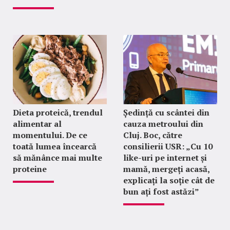
Dieta proteică, trendul
Ședință cu scântei din
alimentar al
cauza metroului din
momentului. De ce
Cluj. Boc, către
toată lumea încearcă
consilierii USR: „Cu 10
să mănânce mai multe
like-uri pe internet și
proteine
mamă, mergeți acasă,
explicați la soție cât de
bun ați fost astăzi”