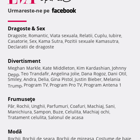
Urmareste-ne pe
Dragoste & Sex
Dragoste
Romantic
Viata sexuala
Relatii
Cuplu
Iubire
,
,
,
,
,
,
Casatorie
Sex
Kama Sutra
Pozitii sexuale Kamasutra
,
,
,
,
Declaratii de dragoste
Divertisment
Meghan Markle
Kate Middleton
Kim Kardashian
Johnny
,
,
,
Teo Trandafir
Angelina Jolie
Dana Rogoz
Dani Otil
Depp
,
,
,
,
,
Smiley
Andra
Delia
Gina Pistol
Justin Bieber
Melania
,
,
,
,
,
Program TV
Program Pro TV
Program Antena 1
Trump
,
,
,
Frumuseţe
Păr
Rochii
Unghii
Parfumuri
Coafuri
Machiaj
Sani
,
,
,
,
,
,
,
Manichiura
Sampon
Buze
Celulita
Machiaj ochi
,
,
,
,
,
Tratament celulita
Salonul de acasa
,
Modă
Rochii
Rochii de seara
Rochii de mireasa
Costume de baie
,
,
,
,