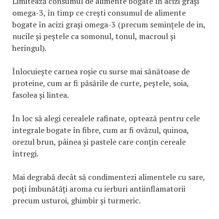
Limitează consumul de alimente bogate în acizi grași
omega-3, în timp ce crești consumul de alimente
bogate în acizi grași omega-3 (precum semințele de in,
nucile și peștele ca somonul, tonul, macroul și
heringul).
Înlocuiește carnea roșie cu surse mai sănătoase de
proteine, cum ar fi păsările de curte, peștele, soia,
fasolea și lintea.
În loc să alegi cerealele rafinate, optează pentru cele
integrale bogate în fibre, cum ar fi ovăzul, quinoa,
orezul brun, pâinea și pastele care conțin cereale
întregi.
Mai degrabă decât să condimentezi alimentele cu sare,
poți îmbunătăți aroma cu ierburi antiinflamatorii
precum usturoi, ghimbir și turmeric.