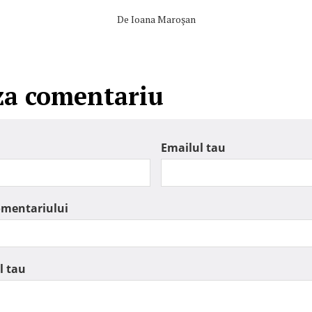
De
Ioana Maroşan
za comentariu
Emailul tau
omentariului
l tau