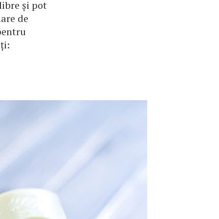
ibre și pot
mare de
 pentru
ți: