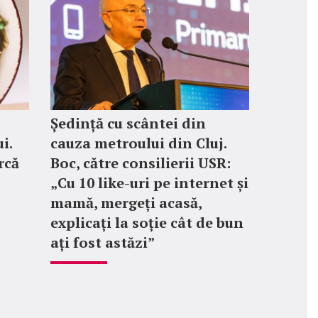
Ședință cu scântei din
i.
cauza metroului din Cluj.
rcă
Boc, către consilierii USR:
„Cu 10 like-uri pe internet și
mamă, mergeți acasă,
explicați la soție cât de bun
ați fost astăzi”