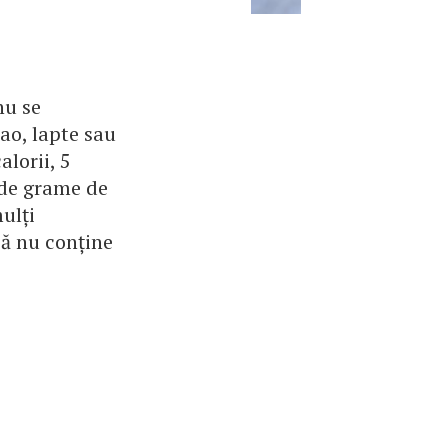
nu se
cao, lapte sau
alorii, 5
 de grame de
ulți
bă nu conține