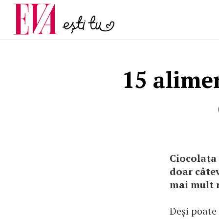
și 60 de ani. De ce te t
Carieră
pe măsură ce înaintez
Actualitate
15 alime
Ciocolata 
doar câtev
mai mult 
Deși poate