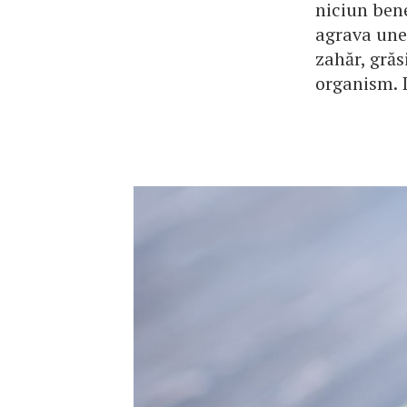
niciun bene
agrava une
zahăr, grăs
organism. I