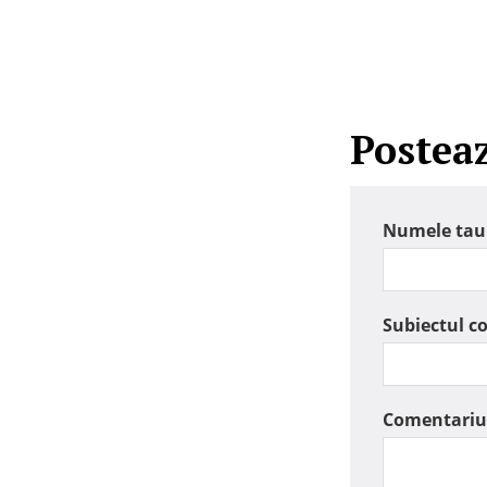
Postea
Numele tau
Subiectul c
Comentariu