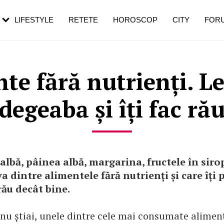
rezești mai des
Cât durează, cum te pregătești și cât
i în vârstă
de dureroasă este investigația
LIFESTYLE
RETETE
HOROSCOP
CITY
FOR
nte fără nutrienți. L
degeaba și îți fac ră
albă, pâinea albă, margarina, fructele în siro
a dintre alimentele fără nutrienți și care îți 
rău decât bine.
 nu știai, unele dintre cele mai consumate alime