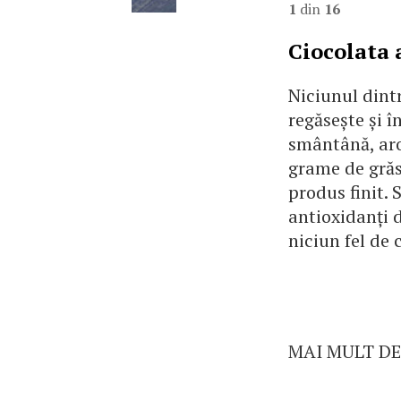
1
din
16
Ciocolata 
Niciunul dintr
regăsește și î
smântână, arom
grame de grăs
produs finit. 
antioxidanți 
niciun fel de 
MAI MULT DE