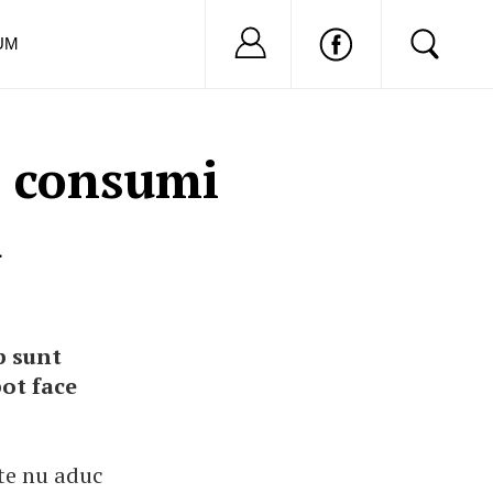
Nu ai cont?
Inregistreaza-
UM
e consumi
u
p sunt
pot face
nte nu aduc