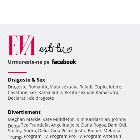
Urmareste-ne pe
Dragoste & Sex
Dragoste
Romantic
Viata sexuala
Relatii
Cuplu
Iubire
,
,
,
,
,
,
Casatorie
Sex
Kama Sutra
Pozitii sexuale Kamasutra
,
,
,
,
Declaratii de dragoste
Divertisment
Meghan Markle
Kate Middleton
Kim Kardashian
Johnny
,
,
,
Teo Trandafir
Angelina Jolie
Dana Rogoz
Dani Otil
Depp
,
,
,
,
,
Smiley
Andra
Delia
Gina Pistol
Justin Bieber
Melania
,
,
,
,
,
Program TV
Program Pro TV
Program Antena 1
Trump
,
,
,