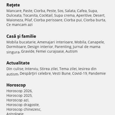
Reţete
Mancare
Paste
Ciorba
Peste
Sos
Salata
Cafea
Supa
,
,
,
,
,
,
,
,
Dulceata
Tocanita
Cocktail
Supa crema
Aperitive
Desert
,
,
,
,
,
,
Maioneza
Pilaf
Ciorba perisoare
Ciorba pui
Ciorba burta
,
,
,
,
,
Ce mancam azi
Casă şi familie
Mobila bucatarie
Amenajari interioare
Mobila
Canapele
,
,
,
,
Dormitoare
Design interior
Parenting
Jurnal de mama
,
,
,
Gravide
Femei curajoase
Autism
singura
,
,
,
Actualitate
Din culise
Interviu
Stirea zilei
Tema zilei
Iesirea din
,
,
,
,
Despărţiri celebre
Vesti Bune
Covid-19
Pandemie
autism
,
,
,
,
Horoscop
Horoscop 2026
,
Horoscop 2025
,
Horoscop azi
,
Horoscop dragoste
,
Horoscop chinezesc
,
Astrologie
,