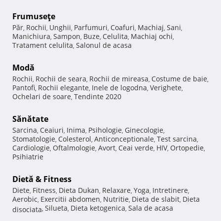
Frumuseţe
Păr
Rochii
Unghii
Parfumuri
Coafuri
Machiaj
Sani
,
,
,
,
,
,
,
Manichiura
Sampon
Buze
Celulita
Machiaj ochi
,
,
,
,
,
Tratament celulita
Salonul de acasa
,
Modă
Rochii
Rochii de seara
Rochii de mireasa
Costume de baie
,
,
,
,
Pantofi
Rochii elegante
Inele de logodna
Verighete
,
,
,
,
Ochelari de soare
Tendinte 2020
,
Sănătate
Sarcina
Ceaiuri
Inima
Psihologie
Ginecologie
,
,
,
,
,
Stomatologie
Colesterol
Anticonceptionale
Test sarcina
,
,
,
,
Cardiologie
Oftalmologie
Avort
Ceai verde
HIV
Ortopedie
,
,
,
,
,
,
Psihiatrie
Dietă & Fitness
Diete
Fitness
Dieta Dukan
Relaxare
Yoga
Intretinere
,
,
,
,
,
,
Aerobic
Exercitii abdomen
Nutritie
Dieta de slabit
Dieta
,
,
,
,
Silueta
Dieta ketogenica
Sala de acasa
disociata
,
,
,