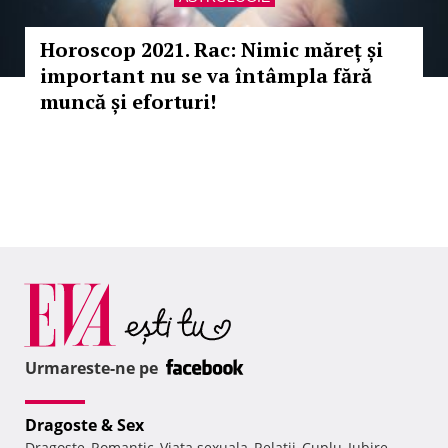
Horoscop 2021. Rac: Nimic măreț și
important nu se va întâmpla fără
muncă și eforturi!
Urmareste-ne pe
Dragoste & Sex
Dragoste
Romantic
Viata sexuala
Relatii
Cuplu
Iubire