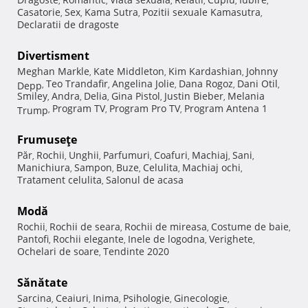
,
,
,
,
,
,
Casatorie
Sex
Kama Sutra
Pozitii sexuale Kamasutra
,
,
,
,
Declaratii de dragoste
Divertisment
Meghan Markle
Kate Middleton
Kim Kardashian
Johnny
,
,
,
Teo Trandafir
Angelina Jolie
Dana Rogoz
Dani Otil
Depp
,
,
,
,
,
Smiley
Andra
Delia
Gina Pistol
Justin Bieber
Melania
,
,
,
,
,
Program TV
Program Pro TV
Program Antena 1
Trump
,
,
,
Frumuseţe
Păr
Rochii
Unghii
Parfumuri
Coafuri
Machiaj
Sani
,
,
,
,
,
,
,
Manichiura
Sampon
Buze
Celulita
Machiaj ochi
,
,
,
,
,
Tratament celulita
Salonul de acasa
,
Modă
Rochii
Rochii de seara
Rochii de mireasa
Costume de baie
,
,
,
,
Pantofi
Rochii elegante
Inele de logodna
Verighete
,
,
,
,
Ochelari de soare
Tendinte 2020
,
Sănătate
Sarcina
Ceaiuri
Inima
Psihologie
Ginecologie
,
,
,
,
,