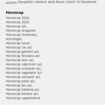
Despărţiri celebre
Vesti Bune
Covid-19
Pandemie
autism
,
,
,
,
Horoscop
Horoscop 2026
,
Horoscop 2025
,
Horoscop azi
,
Horoscop dragoste
,
Horoscop chinezesc
,
Astrologie
,
Horoscop lunar
,
Horoscop rac azi
,
Horoscop gemeni azi
,
Horoscop fecioara azi
,
Horoscop taur azi
,
Horoscop capricorn azi
,
Horoscop scorpion azi
,
Horoscop sagetator azi
,
Horoscop varsator azi
,
Horoscop pesti azi
,
Horoscop leu azi
,
Horoscop balanta azi
,
Horoscop berbec azi
,
Horoscop saptamanal