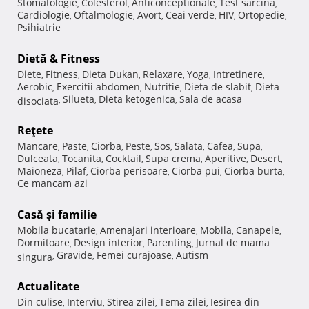
Stomatologie
Colesterol
Anticonceptionale
Test sarcina
,
,
,
,
Cardiologie
Oftalmologie
Avort
Ceai verde
HIV
Ortopedie
,
,
,
,
,
,
Psihiatrie
Dietă & Fitness
Diete
Fitness
Dieta Dukan
Relaxare
Yoga
Intretinere
,
,
,
,
,
,
Aerobic
Exercitii abdomen
Nutritie
Dieta de slabit
Dieta
,
,
,
,
Silueta
Dieta ketogenica
Sala de acasa
disociata
,
,
,
Reţete
Mancare
Paste
Ciorba
Peste
Sos
Salata
Cafea
Supa
,
,
,
,
,
,
,
,
Dulceata
Tocanita
Cocktail
Supa crema
Aperitive
Desert
,
,
,
,
,
,
Maioneza
Pilaf
Ciorba perisoare
Ciorba pui
Ciorba burta
,
,
,
,
,
Ce mancam azi
Casă şi familie
Mobila bucatarie
Amenajari interioare
Mobila
Canapele
,
,
,
,
Dormitoare
Design interior
Parenting
Jurnal de mama
,
,
,
Gravide
Femei curajoase
Autism
singura
,
,
,
Actualitate
Din culise
Interviu
Stirea zilei
Tema zilei
Iesirea din
,
,
,
,