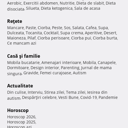
Aerobic
Exercitii abdomen
Nutritie
Dieta de slabit
Dieta
,
,
,
,
Silueta
Dieta ketogenica
Sala de acasa
disociata
,
,
,
Reţete
Mancare
Paste
Ciorba
Peste
Sos
Salata
Cafea
Supa
,
,
,
,
,
,
,
,
Dulceata
Tocanita
Cocktail
Supa crema
Aperitive
Desert
,
,
,
,
,
,
Maioneza
Pilaf
Ciorba perisoare
Ciorba pui
Ciorba burta
,
,
,
,
,
Ce mancam azi
Casă şi familie
Mobila bucatarie
Amenajari interioare
Mobila
Canapele
,
,
,
,
Dormitoare
Design interior
Parenting
Jurnal de mama
,
,
,
Gravide
Femei curajoase
Autism
singura
,
,
,
Actualitate
Din culise
Interviu
Stirea zilei
Tema zilei
Iesirea din
,
,
,
,
Despărţiri celebre
Vesti Bune
Covid-19
Pandemie
autism
,
,
,
,
Horoscop
Horoscop 2026
,
Horoscop 2025
,
Horoscop azi
,