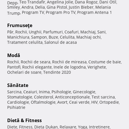
Teo Trandafir
Angelina Jolie
Dana Rogoz
Dani Otil
Depp
,
,
,
,
,
Smiley
Andra
Delia
Gina Pistol
Justin Bieber
Melania
,
,
,
,
,
Program TV
Program Pro TV
Program Antena 1
Trump
,
,
,
Frumuseţe
Păr
Rochii
Unghii
Parfumuri
Coafuri
Machiaj
Sani
,
,
,
,
,
,
,
Manichiura
Sampon
Buze
Celulita
Machiaj ochi
,
,
,
,
,
Tratament celulita
Salonul de acasa
,
Modă
Rochii
Rochii de seara
Rochii de mireasa
Costume de baie
,
,
,
,
Pantofi
Rochii elegante
Inele de logodna
Verighete
,
,
,
,
Ochelari de soare
Tendinte 2020
,
Sănătate
Sarcina
Ceaiuri
Inima
Psihologie
Ginecologie
,
,
,
,
,
Stomatologie
Colesterol
Anticonceptionale
Test sarcina
,
,
,
,
Cardiologie
Oftalmologie
Avort
Ceai verde
HIV
Ortopedie
,
,
,
,
,
,
Psihiatrie
Dietă & Fitness
Diete
Fitness
Dieta Dukan
Relaxare
Yoga
Intretinere
,
,
,
,
,
,