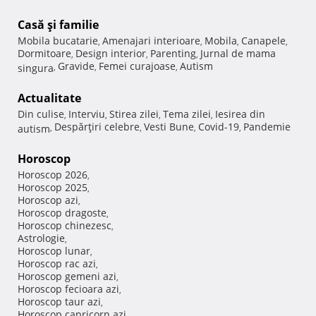
Casă şi familie
Mobila bucatarie
Amenajari interioare
Mobila
Canapele
,
,
,
,
Dormitoare
Design interior
Parenting
Jurnal de mama
,
,
,
Gravide
Femei curajoase
Autism
singura
,
,
,
Actualitate
Din culise
Interviu
Stirea zilei
Tema zilei
Iesirea din
,
,
,
,
Despărţiri celebre
Vesti Bune
Covid-19
Pandemie
autism
,
,
,
,
Horoscop
Horoscop 2026
,
Horoscop 2025
,
Horoscop azi
,
Horoscop dragoste
,
Horoscop chinezesc
,
Astrologie
,
Horoscop lunar
,
Horoscop rac azi
,
Horoscop gemeni azi
,
Horoscop fecioara azi
,
Horoscop taur azi
,
Horoscop capricorn azi
,