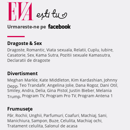
Urmareste-ne pe
Dragoste & Sex
Dragoste
Romantic
Viata sexuala
Relatii
Cuplu
Iubire
,
,
,
,
,
,
Casatorie
Sex
Kama Sutra
Pozitii sexuale Kamasutra
,
,
,
,
Declaratii de dragoste
Divertisment
Meghan Markle
Kate Middleton
Kim Kardashian
Johnny
,
,
,
Teo Trandafir
Angelina Jolie
Dana Rogoz
Dani Otil
Depp
,
,
,
,
,
Smiley
Andra
Delia
Gina Pistol
Justin Bieber
Melania
,
,
,
,
,
Program TV
Program Pro TV
Program Antena 1
Trump
,
,
,
Frumuseţe
Păr
Rochii
Unghii
Parfumuri
Coafuri
Machiaj
Sani
,
,
,
,
,
,
,
Manichiura
Sampon
Buze
Celulita
Machiaj ochi
,
,
,
,
,
Tratament celulita
Salonul de acasa
,