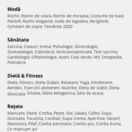
Modă
Rochii
Rochii de seara
Rochii de mireasa
Costume de baie
,
,
,
,
Pantofi
Rochii elegante
Inele de logodna
Verighete
,
,
,
,
Ochelari de soare
Tendinte 2020
,
Sănătate
Sarcina
Ceaiuri
Inima
Psihologie
Ginecologie
,
,
,
,
,
Stomatologie
Colesterol
Anticonceptionale
Test sarcina
,
,
,
,
Cardiologie
Oftalmologie
Avort
Ceai verde
HIV
Ortopedie
,
,
,
,
,
,
Psihiatrie
Dietă & Fitness
Diete
Fitness
Dieta Dukan
Relaxare
Yoga
Intretinere
,
,
,
,
,
,
Aerobic
Exercitii abdomen
Nutritie
Dieta de slabit
Dieta
,
,
,
,
Silueta
Dieta ketogenica
Sala de acasa
disociata
,
,
,
Reţete
Mancare
Paste
Ciorba
Peste
Sos
Salata
Cafea
Supa
,
,
,
,
,
,
,
,
Dulceata
Tocanita
Cocktail
Supa crema
Aperitive
Desert
,
,
,
,
,
,
Maioneza
Pilaf
Ciorba perisoare
Ciorba pui
Ciorba burta
,
,
,
,
,
Ce mancam azi