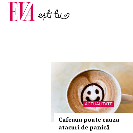
și 60 de ani. De ce te t
Carieră
pe măsură ce înaintez
Actualitate
ACTUALITATE
Cafeaua poate cauza
atacuri de panică