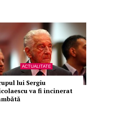
ACTUALITATE
rupul lui Sergiu
icolaescu va fi incinerat
âmbătă