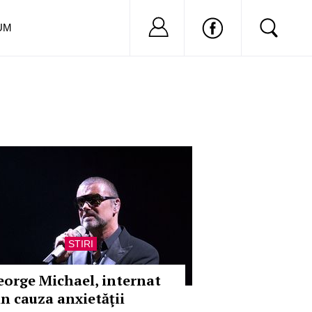
Nu ai cont?
Inregistreaza-
UM
STIRI
eorge Michael, internat
in cauza anxietăţii