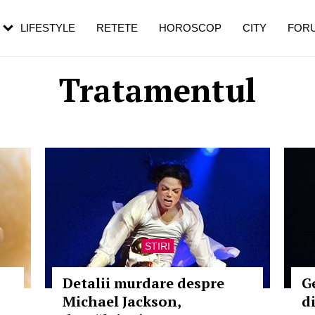
rezești mai des
Cât durează, cum te pregătești și cât
i în vârstă
de dureroasă este investigația
LIFESTYLE
RETETE
HOROSCOP
CITY
FOR
Tratamentul
STIRI
Detalii murdare despre
G
Michael Jackson,
d