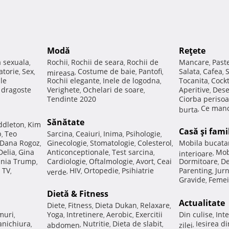
Modă
Reţete
a sexuala
Rochii
Rochii de seara
Rochii de
Mancare
Past
,
,
,
,
atorie
Sex
Costume de baie
Pantofi
Salata
Cafea
,
,
mireasa
,
,
,
,
,
ale
Rochii elegante
Inele de logodna
Tocanita
Cockt
,
,
,
e dragoste
Verighete
Ochelari de soare
Aperitive
Dese
,
,
,
Tendinte 2020
Ciorba perisoa
Ce manc
burta
,
Sănătate
ddleton
Kim
,
Casă şi fami
p
Teo
Sarcina
Ceaiuri
Inima
Psihologie
,
,
,
,
,
Dana Rogoz
Ginecologie
Stomatologie
Colesterol
Mobila bucata
,
,
,
,
Delia
Gina
Anticonceptionale
Test sarcina
Mob
,
,
,
interioare
,
nia Trump
Cardiologie
Oftalmologie
Avort
Ceai
Dormitoare
De
,
,
,
,
,
 TV
HIV
Ortopedie
Psihiatrie
Parenting
Jur
,
verde
,
,
,
,
Gravide
Femei
,
Dietă & Fitness
Actualitate
Diete
Fitness
Dieta Dukan
Relaxare
,
,
,
,
muri
Yoga
Intretinere
Aerobic
Exercitii
Din culise
Inte
,
,
,
,
,
nichiura
Nutritie
Dieta de slabit
Iesirea d
,
abdomen
,
,
,
zilei
,