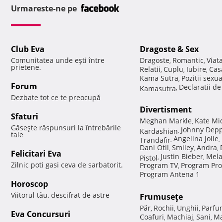
Urmareste-ne pe
Club Eva
Dragoste & Sex
Comunitatea unde eşti între
Dragoste
Romantic
Viat
,
,
prietene.
Relatii
Cuplu
Iubire
Cas
,
,
,
Kama Sutra
Pozitii sexu
,
Forum
Declaratii d
Kamasutra
,
Dezbate tot ce te preocupă
Divertisment
Sfaturi
Meghan Markle
Kate Mi
,
Găseşte răspunsuri la întrebările
Johnny Dep
Kardashian
,
tale
Angelina Jolie
Trandafir
,
,
Dani Otil
Smiley
Andra
,
,
,
Felicitari Eva
Justin Bieber
Mela
Pistol
,
,
Zilnic poti gasi ceva de sarbatorit.
Program TV
Program Pro
,
Program Antena 1
Horoscop
Viitorul tău, descifrat de astre
Frumuseţe
Păr
Rochii
Unghii
Parfu
,
,
,
Eva Concursuri
Coafuri
Machiaj
Sani
Ma
,
,
,