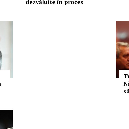
dezvăluite în proces
T
a
N
s