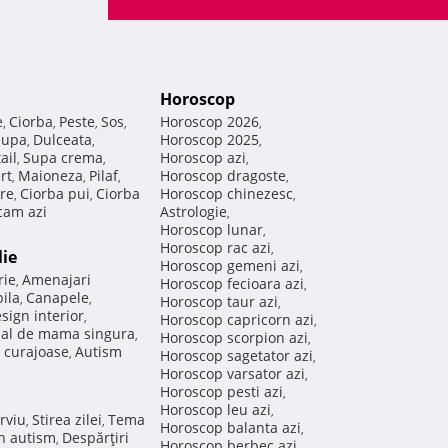
Horoscop
e
Ciorba
Peste
Sos
Horoscop 2026
,
,
,
,
,
Supa
Dulceata
Horoscop 2025
,
,
,
ail
Supa crema
Horoscop azi
,
,
,
rt
Maioneza
Pilaf
Horoscop dragoste
,
,
,
,
re
Ciorba pui
Ciorba
Horoscop chinezesc
,
,
,
am azi
Astrologie
,
Horoscop lunar
,
Horoscop rac azi
,
lie
Horoscop gemeni azi
,
rie
Amenajari
,
Horoscop fecioara azi
,
ila
Canapele
,
,
Horoscop taur azi
,
sign interior
,
Horoscop capricorn azi
,
nal de mama singura
,
Horoscop scorpion azi
,
 curajoase
Autism
,
Horoscop sagetator azi
,
Horoscop varsator azi
,
Horoscop pesti azi
,
Horoscop leu azi
,
rviu
Stirea zilei
Tema
,
,
Horoscop balanta azi
,
in autism
Despărţiri
,
Horoscop berbec azi
,