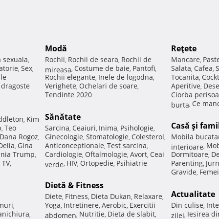
Modă
Reţete
a sexuala
Rochii
Rochii de seara
Rochii de
Mancare
Past
,
,
,
,
atorie
Sex
Costume de baie
Pantofi
Salata
Cafea
,
,
mireasa
,
,
,
,
,
ale
Rochii elegante
Inele de logodna
Tocanita
Cockt
,
,
,
e dragoste
Verighete
Ochelari de soare
Aperitive
Dese
,
,
,
Tendinte 2020
Ciorba perisoa
Ce manc
burta
,
Sănătate
ddleton
Kim
,
Casă şi fami
p
Teo
Sarcina
Ceaiuri
Inima
Psihologie
,
,
,
,
,
Dana Rogoz
Ginecologie
Stomatologie
Colesterol
Mobila bucata
,
,
,
,
Delia
Gina
Anticonceptionale
Test sarcina
Mob
,
,
,
interioare
,
nia Trump
Cardiologie
Oftalmologie
Avort
Ceai
Dormitoare
De
,
,
,
,
,
 TV
HIV
Ortopedie
Psihiatrie
Parenting
Jur
,
verde
,
,
,
,
Gravide
Femei
,
Dietă & Fitness
Actualitate
Diete
Fitness
Dieta Dukan
Relaxare
,
,
,
,
muri
Yoga
Intretinere
Aerobic
Exercitii
Din culise
Inte
,
,
,
,
,
nichiura
Nutritie
Dieta de slabit
Iesirea d
,
abdomen
,
,
,
zilei
,