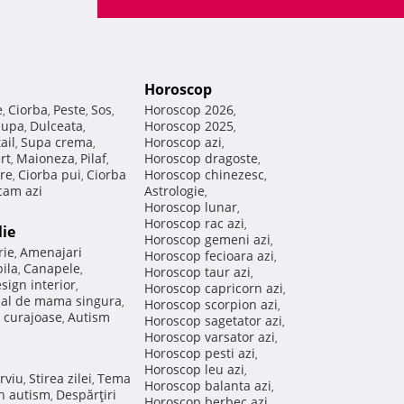
Horoscop
e
Ciorba
Peste
Sos
Horoscop 2026
,
,
,
,
,
Supa
Dulceata
Horoscop 2025
,
,
,
ail
Supa crema
Horoscop azi
,
,
,
rt
Maioneza
Pilaf
Horoscop dragoste
,
,
,
,
re
Ciorba pui
Ciorba
Horoscop chinezesc
,
,
,
am azi
Astrologie
,
Horoscop lunar
,
Horoscop rac azi
,
lie
Horoscop gemeni azi
,
rie
Amenajari
,
Horoscop fecioara azi
,
ila
Canapele
,
,
Horoscop taur azi
,
sign interior
,
Horoscop capricorn azi
,
nal de mama singura
,
Horoscop scorpion azi
,
 curajoase
Autism
,
Horoscop sagetator azi
,
Horoscop varsator azi
,
Horoscop pesti azi
,
Horoscop leu azi
,
rviu
Stirea zilei
Tema
,
,
Horoscop balanta azi
,
in autism
Despărţiri
,
Horoscop berbec azi
,