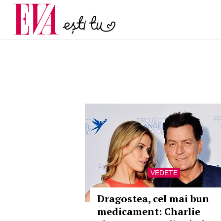
menopauză și când ar t
Carieră
la medic
Actualitate
VEDETE
Dragostea, cel mai bun
medicament: Charlie