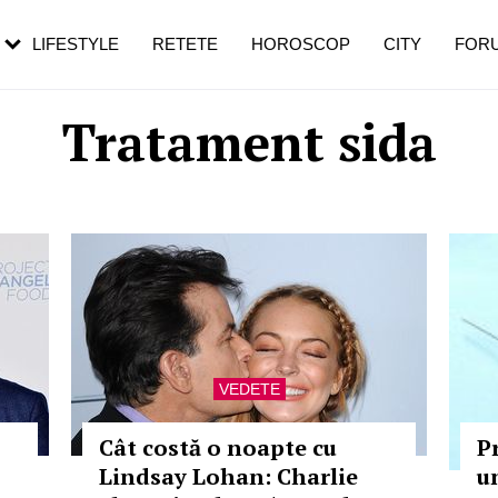
rebui să mergi
și 60 de ani. De ce te trezești mai des
pe măsură ce înaintezi în vârstă
LIFESTYLE
RETETE
HOROSCOP
CITY
FOR
Tratament sida
VEDETE
Cât costă o noapte cu
P
Lindsay Lohan: Charlie
un