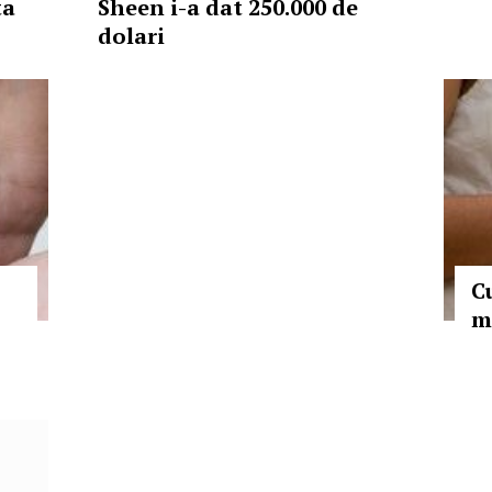
ta
Sheen i-a dat 250.000 de
dolari
C
m