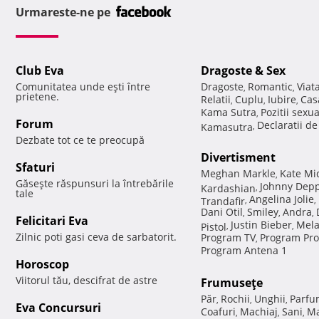
Urmareste-ne pe
Club Eva
Dragoste & Sex
Comunitatea unde eşti între
Dragoste
Romantic
Viat
,
,
prietene.
Relatii
Cuplu
Iubire
Cas
,
,
,
Kama Sutra
Pozitii sexu
,
Forum
Declaratii d
Kamasutra
,
Dezbate tot ce te preocupă
Divertisment
Sfaturi
Meghan Markle
Kate Mi
,
Găseşte răspunsuri la întrebările
Johnny Dep
Kardashian
,
tale
Angelina Jolie
Trandafir
,
,
Dani Otil
Smiley
Andra
,
,
,
Felicitari Eva
Justin Bieber
Mela
Pistol
,
,
Zilnic poti gasi ceva de sarbatorit.
Program TV
Program Pro
,
Program Antena 1
Horoscop
Viitorul tău, descifrat de astre
Frumuseţe
Păr
Rochii
Unghii
Parfu
,
,
,
Eva Concursuri
Coafuri
Machiaj
Sani
Ma
,
,
,