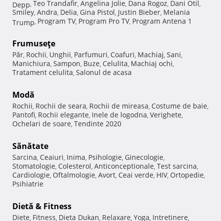
Teo Trandafir
Angelina Jolie
Dana Rogoz
Dani Otil
Depp
,
,
,
,
,
Smiley
Andra
Delia
Gina Pistol
Justin Bieber
Melania
,
,
,
,
,
Program TV
Program Pro TV
Program Antena 1
Trump
,
,
,
Frumuseţe
Păr
Rochii
Unghii
Parfumuri
Coafuri
Machiaj
Sani
,
,
,
,
,
,
,
Manichiura
Sampon
Buze
Celulita
Machiaj ochi
,
,
,
,
,
Tratament celulita
Salonul de acasa
,
Modă
Rochii
Rochii de seara
Rochii de mireasa
Costume de baie
,
,
,
,
Pantofi
Rochii elegante
Inele de logodna
Verighete
,
,
,
,
Ochelari de soare
Tendinte 2020
,
Sănătate
Sarcina
Ceaiuri
Inima
Psihologie
Ginecologie
,
,
,
,
,
Stomatologie
Colesterol
Anticonceptionale
Test sarcina
,
,
,
,
Cardiologie
Oftalmologie
Avort
Ceai verde
HIV
Ortopedie
,
,
,
,
,
,
Psihiatrie
Dietă & Fitness
Diete
Fitness
Dieta Dukan
Relaxare
Yoga
Intretinere
,
,
,
,
,
,