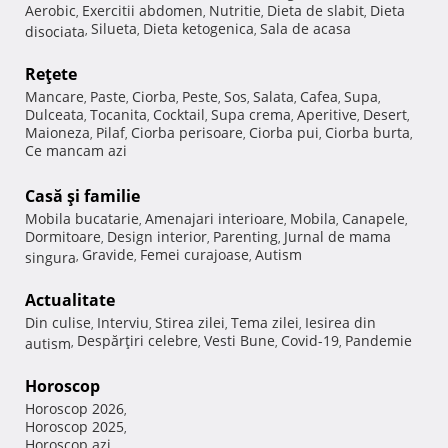
Aerobic
Exercitii abdomen
Nutritie
Dieta de slabit
Dieta
,
,
,
,
Silueta
Dieta ketogenica
Sala de acasa
disociata
,
,
,
Reţete
Mancare
Paste
Ciorba
Peste
Sos
Salata
Cafea
Supa
,
,
,
,
,
,
,
,
Dulceata
Tocanita
Cocktail
Supa crema
Aperitive
Desert
,
,
,
,
,
,
Maioneza
Pilaf
Ciorba perisoare
Ciorba pui
Ciorba burta
,
,
,
,
,
Ce mancam azi
Casă şi familie
Mobila bucatarie
Amenajari interioare
Mobila
Canapele
,
,
,
,
Dormitoare
Design interior
Parenting
Jurnal de mama
,
,
,
Gravide
Femei curajoase
Autism
singura
,
,
,
Actualitate
Din culise
Interviu
Stirea zilei
Tema zilei
Iesirea din
,
,
,
,
Despărţiri celebre
Vesti Bune
Covid-19
Pandemie
autism
,
,
,
,
Horoscop
Horoscop 2026
,
Horoscop 2025
,
Horoscop azi
,