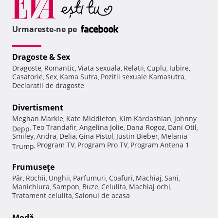
Urmareste-ne pe
Dragoste & Sex
Dragoste
Romantic
Viata sexuala
Relatii
Cuplu
Iubire
,
,
,
,
,
,
Casatorie
Sex
Kama Sutra
Pozitii sexuale Kamasutra
,
,
,
,
Declaratii de dragoste
Divertisment
Meghan Markle
Kate Middleton
Kim Kardashian
Johnny
,
,
,
Teo Trandafir
Angelina Jolie
Dana Rogoz
Dani Otil
Depp
,
,
,
,
,
Smiley
Andra
Delia
Gina Pistol
Justin Bieber
Melania
,
,
,
,
,
Program TV
Program Pro TV
Program Antena 1
Trump
,
,
,
Frumuseţe
Păr
Rochii
Unghii
Parfumuri
Coafuri
Machiaj
Sani
,
,
,
,
,
,
,
Manichiura
Sampon
Buze
Celulita
Machiaj ochi
,
,
,
,
,
Tratament celulita
Salonul de acasa
,
Modă