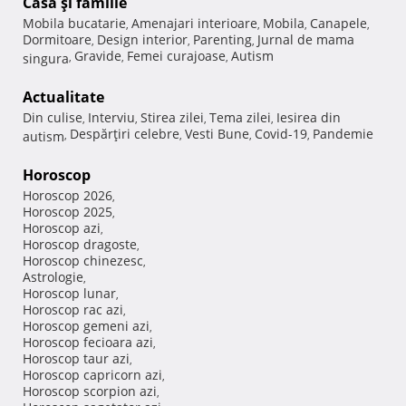
Casă şi familie
Mobila bucatarie
Amenajari interioare
Mobila
Canapele
,
,
,
,
Dormitoare
Design interior
Parenting
Jurnal de mama
,
,
,
Gravide
Femei curajoase
Autism
singura
,
,
,
Actualitate
Din culise
Interviu
Stirea zilei
Tema zilei
Iesirea din
,
,
,
,
Despărţiri celebre
Vesti Bune
Covid-19
Pandemie
autism
,
,
,
,
Horoscop
Horoscop 2026
,
Horoscop 2025
,
Horoscop azi
,
Horoscop dragoste
,
Horoscop chinezesc
,
Astrologie
,
Horoscop lunar
,
Horoscop rac azi
,
Horoscop gemeni azi
,
Horoscop fecioara azi
,
Horoscop taur azi
,
Horoscop capricorn azi
,
Horoscop scorpion azi
,