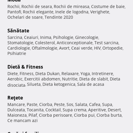
Rochii
Rochii de seara
Rochii de mireasa
Costume de baie
,
,
,
,
Pantofi
Rochii elegante
Inele de logodna
Verighete
,
,
,
,
Ochelari de soare
Tendinte 2020
,
Sănătate
Sarcina
Ceaiuri
Inima
Psihologie
Ginecologie
,
,
,
,
,
Stomatologie
Colesterol
Anticonceptionale
Test sarcina
,
,
,
,
Cardiologie
Oftalmologie
Avort
Ceai verde
HIV
Ortopedie
,
,
,
,
,
,
Psihiatrie
Dietă & Fitness
Diete
Fitness
Dieta Dukan
Relaxare
Yoga
Intretinere
,
,
,
,
,
,
Aerobic
Exercitii abdomen
Nutritie
Dieta de slabit
Dieta
,
,
,
,
Silueta
Dieta ketogenica
Sala de acasa
disociata
,
,
,
Reţete
Mancare
Paste
Ciorba
Peste
Sos
Salata
Cafea
Supa
,
,
,
,
,
,
,
,
Dulceata
Tocanita
Cocktail
Supa crema
Aperitive
Desert
,
,
,
,
,
,
Maioneza
Pilaf
Ciorba perisoare
Ciorba pui
Ciorba burta
,
,
,
,
,
Ce mancam azi