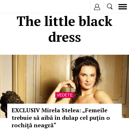
Inregistreaza
The little black
dress
VEDETE
EXCLUSIV Mirela Stelea: „Femeile
trebuie să aibă în dulap cel puţin o
rochiţă neagră“