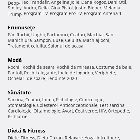
Teo Trandafir
Angelina Jolie
Dana Rogoz
Dani Otil
Depp
,
,
,
,
,
Smiley
Andra
Delia
Gina Pistol
Justin Bieber
Melania
,
,
,
,
,
Program TV
Program Pro TV
Program Antena 1
Trump
,
,
,
Frumuseţe
Păr
Rochii
Unghii
Parfumuri
Coafuri
Machiaj
Sani
,
,
,
,
,
,
,
Manichiura
Sampon
Buze
Celulita
Machiaj ochi
,
,
,
,
,
Tratament celulita
Salonul de acasa
,
Modă
Rochii
Rochii de seara
Rochii de mireasa
Costume de baie
,
,
,
,
Pantofi
Rochii elegante
Inele de logodna
Verighete
,
,
,
,
Ochelari de soare
Tendinte 2020
,
Sănătate
Sarcina
Ceaiuri
Inima
Psihologie
Ginecologie
,
,
,
,
,
Stomatologie
Colesterol
Anticonceptionale
Test sarcina
,
,
,
,
Cardiologie
Oftalmologie
Avort
Ceai verde
HIV
Ortopedie
,
,
,
,
,
,
Psihiatrie
Dietă & Fitness
Diete
Fitness
Dieta Dukan
Relaxare
Yoga
Intretinere
,
,
,
,
,
,