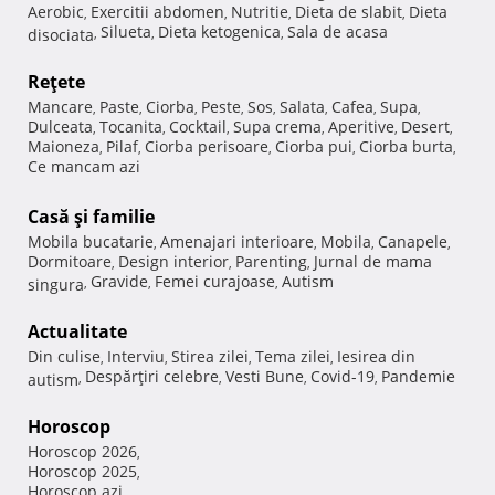
Aerobic
Exercitii abdomen
Nutritie
Dieta de slabit
Dieta
,
,
,
,
Silueta
Dieta ketogenica
Sala de acasa
disociata
,
,
,
Reţete
Mancare
Paste
Ciorba
Peste
Sos
Salata
Cafea
Supa
,
,
,
,
,
,
,
,
Dulceata
Tocanita
Cocktail
Supa crema
Aperitive
Desert
,
,
,
,
,
,
Maioneza
Pilaf
Ciorba perisoare
Ciorba pui
Ciorba burta
,
,
,
,
,
Ce mancam azi
Casă şi familie
Mobila bucatarie
Amenajari interioare
Mobila
Canapele
,
,
,
,
Dormitoare
Design interior
Parenting
Jurnal de mama
,
,
,
Gravide
Femei curajoase
Autism
singura
,
,
,
Actualitate
Din culise
Interviu
Stirea zilei
Tema zilei
Iesirea din
,
,
,
,
Despărţiri celebre
Vesti Bune
Covid-19
Pandemie
autism
,
,
,
,
Horoscop
Horoscop 2026
,
Horoscop 2025
,
Horoscop azi
,