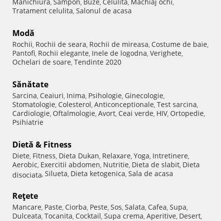
Manichiura
Sampon
Buze
Celulita
Machiaj ochi
,
,
,
,
,
Tratament celulita
Salonul de acasa
,
Modă
Rochii
Rochii de seara
Rochii de mireasa
Costume de baie
,
,
,
,
Pantofi
Rochii elegante
Inele de logodna
Verighete
,
,
,
,
Ochelari de soare
Tendinte 2020
,
Sănătate
Sarcina
Ceaiuri
Inima
Psihologie
Ginecologie
,
,
,
,
,
Stomatologie
Colesterol
Anticonceptionale
Test sarcina
,
,
,
,
Cardiologie
Oftalmologie
Avort
Ceai verde
HIV
Ortopedie
,
,
,
,
,
,
Psihiatrie
Dietă & Fitness
Diete
Fitness
Dieta Dukan
Relaxare
Yoga
Intretinere
,
,
,
,
,
,
Aerobic
Exercitii abdomen
Nutritie
Dieta de slabit
Dieta
,
,
,
,
Silueta
Dieta ketogenica
Sala de acasa
disociata
,
,
,
Reţete
Mancare
Paste
Ciorba
Peste
Sos
Salata
Cafea
Supa
,
,
,
,
,
,
,
,
Dulceata
Tocanita
Cocktail
Supa crema
Aperitive
Desert
,
,
,
,
,
,