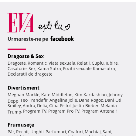
Urmareste-ne pe
Dragoste & Sex
Dragoste
Romantic
Viata sexuala
Relatii
Cuplu
Iubire
,
,
,
,
,
,
Casatorie
Sex
Kama Sutra
Pozitii sexuale Kamasutra
,
,
,
,
Declaratii de dragoste
Divertisment
Meghan Markle
Kate Middleton
Kim Kardashian
Johnny
,
,
,
Teo Trandafir
Angelina Jolie
Dana Rogoz
Dani Otil
Depp
,
,
,
,
,
Smiley
Andra
Delia
Gina Pistol
Justin Bieber
Melania
,
,
,
,
,
Program TV
Program Pro TV
Program Antena 1
Trump
,
,
,
Frumuseţe
Păr
Rochii
Unghii
Parfumuri
Coafuri
Machiaj
Sani
,
,
,
,
,
,
,