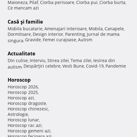
Maioneza
Pilaf
Ciorba perisoare
Ciorba pui
Ciorba burta
,
,
,
,
,
Ce mancam azi
Casă şi familie
Mobila bucatarie
Amenajari interioare
Mobila
Canapele
,
,
,
,
Dormitoare
Design interior
Parenting
Jurnal de mama
,
,
,
Gravide
Femei curajoase
Autism
singura
,
,
,
Actualitate
Din culise
Interviu
Stirea zilei
Tema zilei
Iesirea din
,
,
,
,
Despărţiri celebre
Vesti Bune
Covid-19
Pandemie
autism
,
,
,
,
Horoscop
Horoscop 2026
,
Horoscop 2025
,
Horoscop azi
,
Horoscop dragoste
,
Horoscop chinezesc
,
Astrologie
,
Horoscop lunar
,
Horoscop rac azi
,
Horoscop gemeni azi
,
Horoscop fecioara azi
,